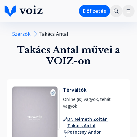
Előfizetés
Szerzők
Takács Antal
Takács Antal művei a
VOIZ-on
Térváltók
Online (is) vagyok, tehát 
vagyok 
Dr. Németh Zoltán
Takács Antal
Potocsny Andor