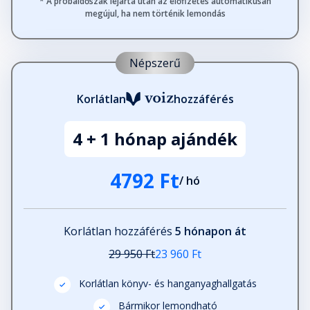
* A próbaidőszak lejárta után az előfizetés automatikusan
megújul, ha nem történik lemondás
Népszerű
Korlátlan
hozzáférés
4 + 1 hónap ajándék
4792 Ft
/ hó
Korlátlan hozzáférés
5 hónapon át
29 950 Ft
23 960 Ft
Korlátlan könyv- és hanganyaghallgatás
Bármikor lemondható