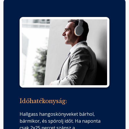
Időhatékonyság:
Hallgass hangoskönyveket bárhol,
bármikor, és spórolj időt. Ha naponta
csak 2x25 percet szánsz a