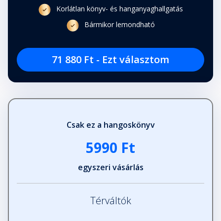
Korlátlan könyv- és hanganyaghallgatás
Bármikor lemondható
71 880 Ft - Ezt választom
Csak ez a hangoskönyv
5990 Ft
egyszeri vásárlás
Térváltók