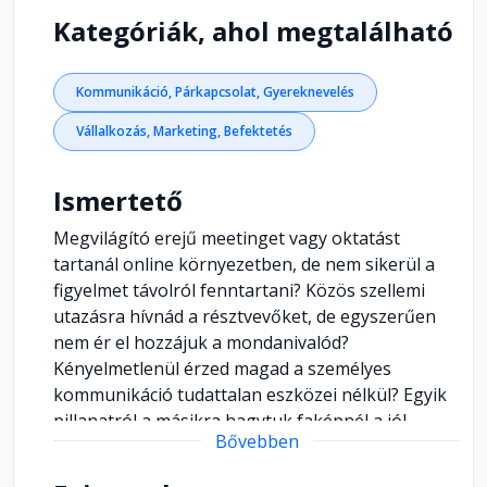
Kategóriák, ahol megtalálható
Kommunikáció, Párkapcsolat, Gyereknevelés
Vállalkozás, Marketing, Befektetés
Ismertető
Megvilágító erejű meetinget vagy oktatást
tartanál online környezetben, de nem sikerül a
figyelmet távolról fenntartani? Közös szellemi
utazásra hívnád a résztvevőket, de egyszerűen
nem ér el hozzájuk a mondanivalód?
Kényelmetlenül érzed magad a személyes
kommunikáció tudattalan eszközei nélkül? Egyik
pillanatról a másikra hagytuk faképnél a jól
Bővebben
bevált, talán már be is tokosodott, rutin oktatási
módszereket. Természetes, hogy feszélyezve