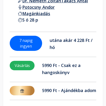
Dr. Németh Zoltán
Takács Antal
Potocsny Andor
Magánkiadás
5 ó 28 p
utána akár 4 228 Ft /
7 napig
ingyen
hó
5990 Ft - Csak ez a
Vásárlás
hangoskönyv
5990 Ft - Ajándékba adom