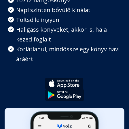
10712 hangoskönyv
Akik átestek már rajta
Fejezet hossza: 00:37:39
Napi szinten bővülő kínálat
Töltsd le ingyen
Hallgass könyveket, akkor is, ha a
kezed foglalt
Korlátlanul, mindössze egy könyv havi
áráért