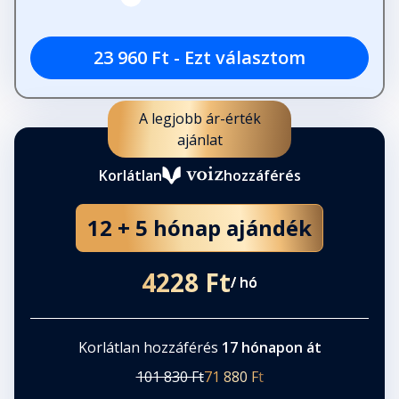
23 960 Ft - Ezt választom
A legjobb ár-érték
ajánlat
Korlátlan
hozzáférés
12 + 5 hónap ajándék
4228 Ft
/ hó
Korlátlan hozzáférés
17 hónapon át
101 830 Ft
71 880 Ft