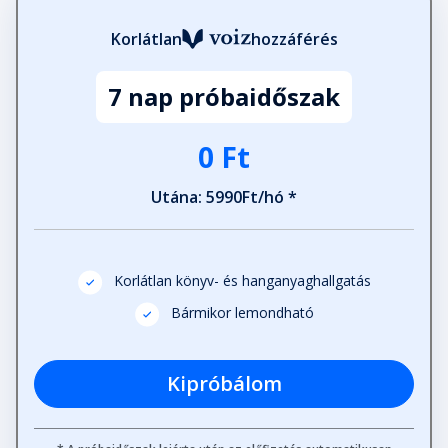
Korlátlan
hozzáférés
7 nap próbaidőszak
0 Ft
Utána: 5990Ft/hó *
Korlátlan könyv- és hanganyaghallgatás
Bármikor lemondható
Kipróbálom