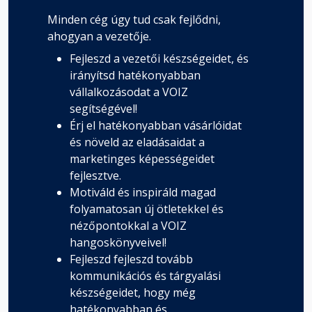
Minden cég úgy tud csak fejlődni,
ahogyan a vezetője.
Fejleszd a vezetői készségeidet, és
irányítsd hatékonyabban
vállalkozásodat a VOIZ
segítségével!
Érj el hatékonyabban vásárlóidat
és növeld az eladásaidat a
marketinges képességeidet
fejlesztve.
Motiváld és inspiráld magad
folyamatosan új ötletekkel és
nézőpontokkal a VOIZ
hangoskönyveivel!
Fejleszd fejleszd tovább
kommunikációs és tárgyalási
készségeidet, hogy még
hatékonyabban és