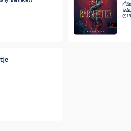
sányi Bernadett
R
An
13
Hallgass bele
tje