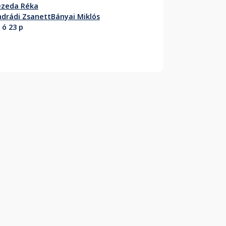
ezeda Réka
drádi Zsanett
Bányai Miklós
 ó 23 p