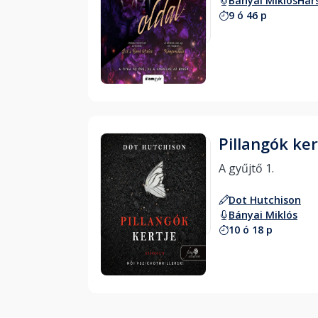
Bányai Miklós
Har
9 ó 46 p
Hallgass bele
Pillangók ker
A gyűjtő 1. 
Dot Hutchison
Bányai Miklós
10 ó 18 p
Hallgass bele