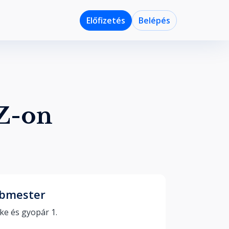
Előfizetés
Belépés
Z-on
bmester
Tüske és gyopár 1. 