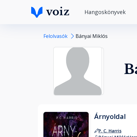
Hangoskönyvek
Felolvasók
Bányai Miklós
B
Árnyoldal
P. C. Harris