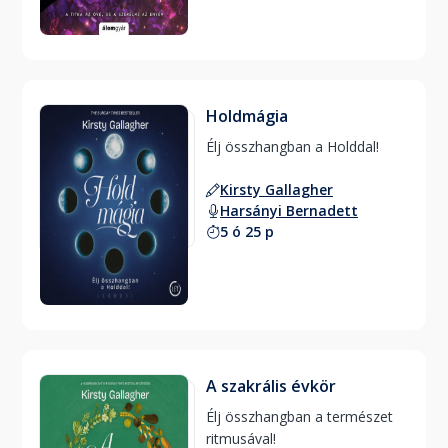
Holdmágia
Élj összhangban a Holddal! 
Kirsty Gallagher
Harsányi Bernadett
5 ó 25 p
A szakrális évkör
Élj összhangban a természet 
ritmusával! 