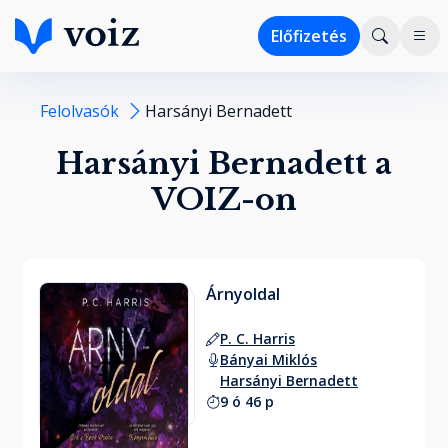
Előfizetés
Felolvasók
Harsányi Bernadett
Harsányi Bernadett a
VOIZ-on
Árnyoldal
P. C. Harris
Bányai Miklós
Harsányi Bernadett
9 ó 46 p