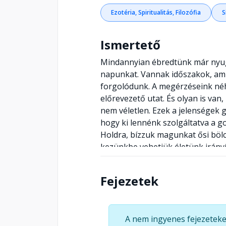
Ezotéria, Spiritualitás, Filozófia
S
Ismertető
Mindannyian ébredtünk már nyugt
napunkat. Vannak időszakok, ami
forgolódunk. A megérzéseink néh
előrevezető utat. És olyan is va
nem véletlen. Ezek a jelenségek 
hogy ki lennénk szolgáltatva a g
Holdra, bízzuk magunkat ősi böl
kezünkbe vehetjük életünk irány
működhetünk együtt a holdfázisok
Segítségével jobban megismerh
Fejezetek
döntéseket, javíthatunk alvásun
élhetünk. Mélyebben megérthetjü
emberek viselkedése, a mienket i
A nem ingyenes fejezeteke
áramlására ahelyett, hogy árral