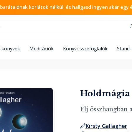
 barátaidnak korlátok nélkül, és hallgasd ingyen akár egy 
-könyvek
Meditációk
Könyvösszefoglalók
Stand
Holdmágia 
Élj összhangban 
Kirsty Gallagher