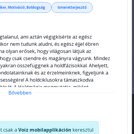
iker, Motiváció, Boldogság
Ismeretterjesztő
alanul, ami aztán végigkísérte az egész
kor nem tudunk aludni, és egész éjjel ébren
a olyan erősek, hogy világosan látjuk az
n, hogy csak csendre és magányra vágyunk. Mindez
gyakran összefüggnek a holdfázisokkal. Ahelyett,
ondolatainknak és az érzelmeinknek, figyeljünk a
csességére! A holdciklusokra támaszkodva
ítását. A Holdmágia megmutatja, miként
Bővebben
kal, és hogyan fordíthatjuk őket a javunkra.
etjük önmagunkat, könnyebben hozhatunk
k és kapcsolataink minőségén, tudatosabb életet
k, a holdhónap során hogyan és miért változik az
s beleértve, így rábízhatjuk magunkat az élet
t csak a
Voiz mobilapplikáción
keresztül
 szemben úsznánk.