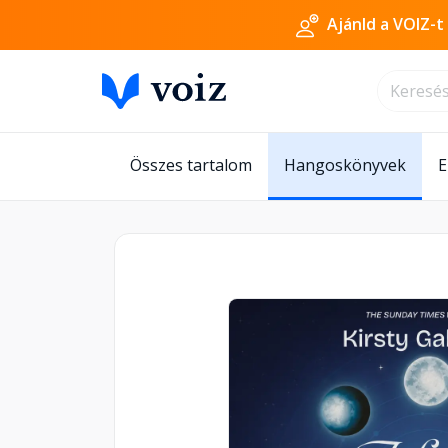
Ajánld a VOIZ-t
Összes tartalom
Hangoskönyvek
E