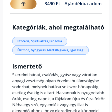
3490 Ft - Ajándékba adom
Kategóriák, ahol megtalálható
Ezotéria, Spiritualitás, Filozófia
Életmód, Gyógyulás, Mentálhigiénia, Egészség
Ismertető
Szerelmi bánat, csalódás, gyász vagy váratlan
anyagi veszteség olyan érzelmi hullámvölgybe
sodorhat, melynek hatása sokszor hónapokig,
esetleg évekig is eltart. Ha vannak is nyugodtabb
órák, esetleg napok, a fájdalom újra és újra feltör.
Néha egy szó, egy emlék vagy egy illat is
elegendő ahhoz, hogy eleredjenek a könnyeid,