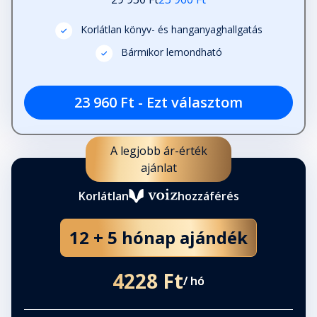
Korlátlan könyv- és hanganyaghallgatás
Bármikor lemondható
23 960 Ft - Ezt választom
A legjobb ár-érték
ajánlat
Korlátlan
hozzáférés
12 + 5 hónap ajándék
4228 Ft
/ hó