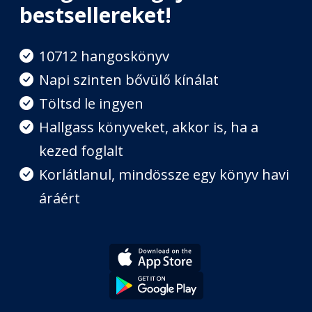
bestsellereket!
A nehéz helyzetek feloldása
10712 hangoskönyv
Fejezet hossza: 00:11:43
Napi szinten bővülő kínálat
Töltsd le ingyen
Szerelem és csalódás
Hallgass könyveket, akkor is, ha a
Fejezet hossza: 00:37:33
kezed foglalt
Korlátlanul, mindössze egy könyv havi
Huszonegy nap az érzelmi
traumák feldolgozására
áráért
Fejezet hossza: 00:07:50
Szabadulás az érzelmek
fogságából
Fejezet hossza: 00:10:05