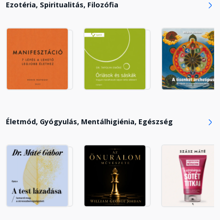
Ezotéria, Spiritualitás, Filozófia
A rózsa temploma - reinkarnációs
emlékeid tárháza
Fejezet hossza: 00:01:37
Meditáció: A rózsa temploma -
bevezető
Fejezet hossza: 00:01:20
Életmód, Gyógyulás, Mentálhigiénia, Egészség
Meditáció: A rózsa temploma -
meditáció
Fejezet hossza: 00:18:41
Meditáció: Kapcsolatteremtés a
felsőbbrendű éneddel - bevezető
Fejezet hossza: 00:00:29