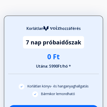
Meditáció: Kapcsolatteremtés a
felsőbbrendű éneddel - meditáció
Fejezet hossza: 00:15:35
Korlátlan
hozzáférés
7 nap próbaidőszak
0 Ft
Utána: 5990Ft/hó *
Korlátlan könyv- és hanganyaghallgatás
Bármikor lemondható