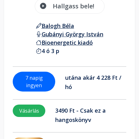
Hallgass bele!
Balogh Béla
Gubányi György István
Bioenergetic kiadó
4 ó 3 p
utána akár 4 228 Ft /
7 napig
ingyen
hó
3490 Ft - Csak ez a
Vásárlás
hangoskönyv