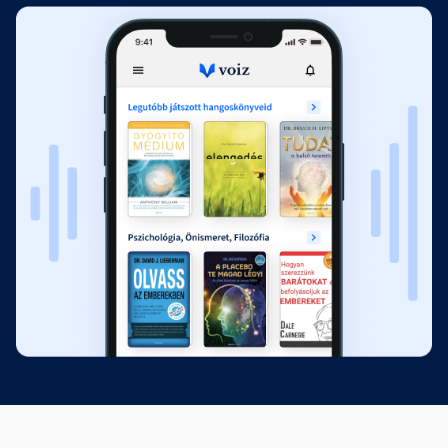
A karmád egyben tanítód és
védelmeződ
Fejezet hossza: 00:23:11
Segédeszközök
Fejezet hossza: 00:25:50
Mire számíthatsz egy
kapcsolatban?
Fejezet hossza: 00:16:16
A felsőbbrendű én nem ismeri a
félelmet
Fejezet hossza: 00:12:27
Reinkarnációs emlékek
Fejezet hossza: 00:02:17