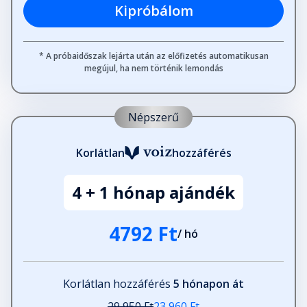
Kipróbálom
* A próbaidőszak lejárta után az előfizetés automatikusan
megújul, ha nem történik lemondás
Népszerű
Korlátlan
hozzáférés
4 + 1 hónap ajándék
4792 Ft
/ hó
Korlátlan hozzáférés
5 hónapon át
29 950 Ft
23 960 Ft