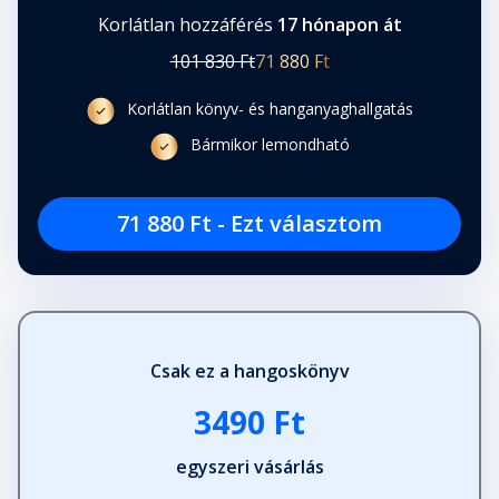
Korlátlan hozzáférés
17 hónapon át
101 830 Ft
71 880 Ft
Korlátlan könyv- és hanganyaghallgatás
Bármikor lemondható
71 880 Ft - Ezt választom
Csak ez a hangoskönyv
3490 Ft
egyszeri vásárlás