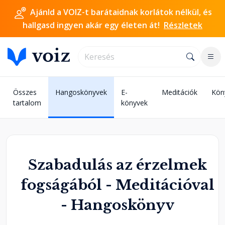
Ajánld a VOIZ-t barátaidnak korlátok nélkül, és
hallgasd ingyen akár egy életen át!
Részletek
Összes
Hangoskönyvek
E-
Meditációk
Kön
tartalom
könyvek
Szabadulás az érzelmek
fogságából - Meditációval
- Hangoskönyv