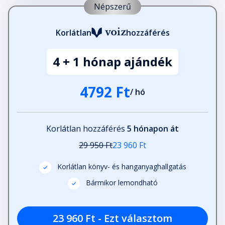
Népszerű
Korlátlan
hozzáférés
4 + 1 hónap ajándék
4792 Ft
/ hó
Korlátlan hozzáférés
5 hónapon át
29 950 Ft
23 960 Ft
Korlátlan könyv- és hanganyaghallgatás
Bármikor lemondható
23 960 Ft - Ezt választom