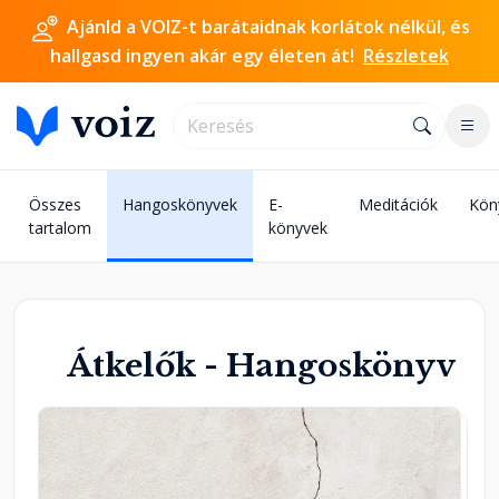
Ajánld a VOIZ-t barátaidnak korlátok nélkül, és
hallgasd ingyen akár egy életen át!
Részletek
Összes
Hangoskönyvek
E-
Meditációk
Kön
tartalom
könyvek
Átkelők - Hangoskönyv