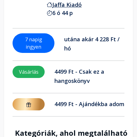
Jaffa Kiadó
6 ó 44 p
utána akár 4 228 Ft /
7 napig
ingyen
hó
4499 Ft - Csak ez a
Vásárlás
hangoskönyv
4499 Ft - Ajándékba adom
Kategóriák, ahol megtalálható