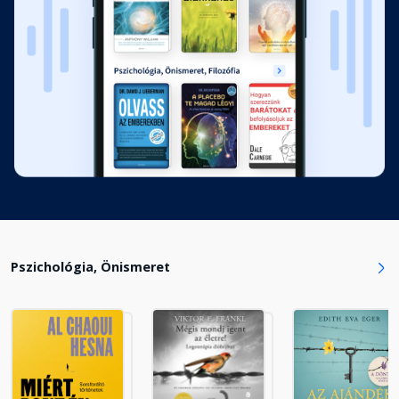
Fejezet hossza: 00:17:21
14.
Fejezet hossza: 00:23:18
15.
Fejezet hossza: 00:18:17
16.
Fejezet hossza: 00:18:23
Pszichológia, Önismeret
17.
Fejezet hossza: 00:19:39
18.