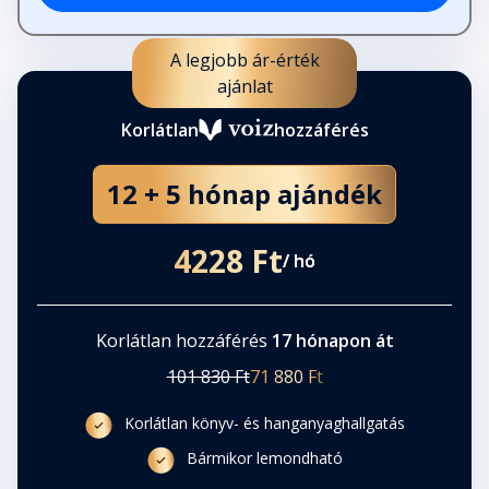
A legjobb ár-érték
ajánlat
Korlátlan
hozzáférés
12 + 5 hónap ajándék
4228 Ft
/ hó
Korlátlan hozzáférés
17 hónapon át
101 830 Ft
71 880 Ft
Korlátlan könyv- és hanganyaghallgatás
Bármikor lemondható