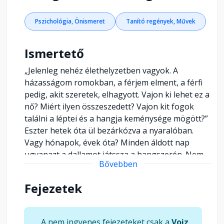
Pszichológia, Önismeret
Tanító regények, Művek
Ismertető
„Jelenleg nehéz élethelyzetben vagyok. A
házasságom romokban, a férjem elment, a férfi
pedig, akit szeretek, elhagyott. Vajon ki lehet ez a
nő? Miért ilyen összeszedett? Vajon kit fogok
találni a léptei és a hangja keménysége mögött?”
Eszter hetek óta ül bezárkózva a nyaralóban.
Vagy hónapok, évek óta? Minden áldott nap
ugyanazt a dallamot játssza a hangszerén. Nem
Bővebben
volt ez mindig így: kiváló csellistaként egy jónevű
zenekarban játszott, muzsikustársai tisztelték,
Fejezetek
boldog házasságban élt. Aztán egy napon
találkozott egy férfival, akiben lelki társára, másik
felére ismert. Ám csalódnia kellett. A
A nem ingyenes fejezeteket csak a
Voiz