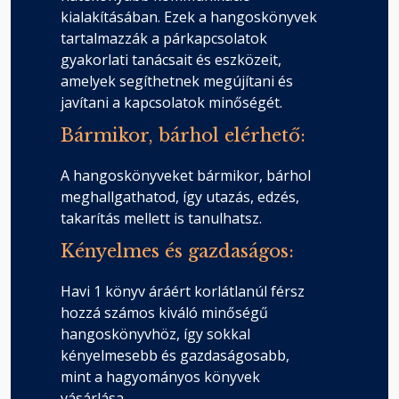
kialakításában. Ezek a hangoskönyvek
tartalmazzák a párkapcsolatok
gyakorlati tanácsait és eszközeit,
amelyek segíthetnek megújítani és
javítani a kapcsolatok minőségét.
Bármikor, bárhol elérhető:
A hangoskönyveket bármikor, bárhol
meghallgathatod, így utazás, edzés,
takarítás mellett is tanulhatsz.
Kényelmes és gazdaságos:
Havi 1 könyv áráért korlátlanúl férsz
hozzá számos kiváló minőségű
hangoskönyvhöz, így sokkal
kényelmesebb és gazdaságosabb,
mint a hagyományos könyvek
vásárlása.