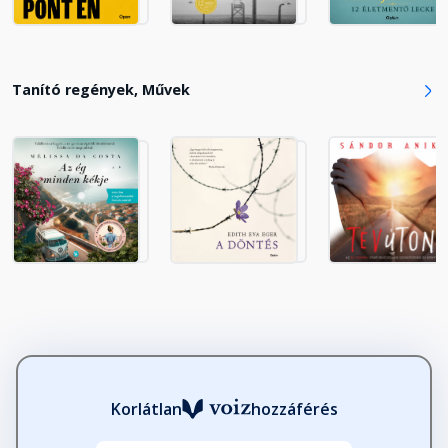
Fejezet hossza: 00:15:34
19.
Tanító regények, Művek
Fejezet hossza: 00:25:09
Korlátlan
hozzáférés