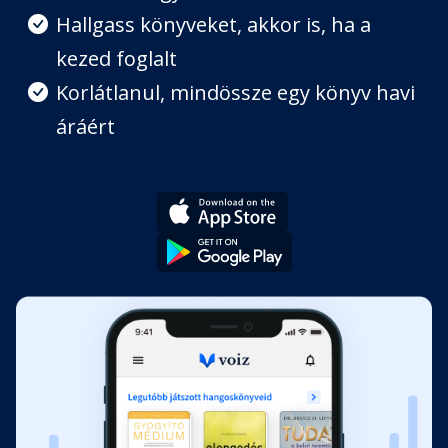
Hallgass könyveket, akkor is, ha a
kezed foglalt
9.
Fejezet hossza: 00:18:28
Korlátlanul, mindössze egy könyv havi
áráért
10.
Fejezet hossza: 00:22:06
11.
Fejezet hossza: 00:23:02
12.
Fejezet hossza: 00:33:00
13.