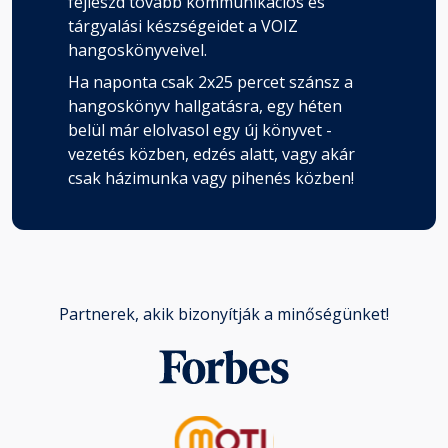
fejleszd tovább kommunikációs és
tárgyalási készségeidet a VOIZ
hangoskönyveivel.
Ha naponta csak 2x25 percet szánsz a
hangoskönyv hallgatásra, egy héten
belül már elolvasol egy új könyvet -
vezetés közben, edzés alatt, vagy akár
csak házimunka vagy pihenés közben!
Partnerek, akik bizonyítják a minőségünket!