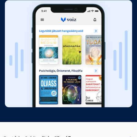
8. fejezet: Az energiameditáció
titkai
Fejezet hossza: 00:39:12
9. fejezet: A SweetSpot öt titka
Fejezet hossza: 00:39:26
10. fejezet: Az érzékszervi
meditáció titkai
Fejezet hossza: 00:38:32
11. fejezet: A buddhista meditáció
titkai
Fejezet hossza: 00:30:21
12. fejezet: A mantrameditáció
titkai