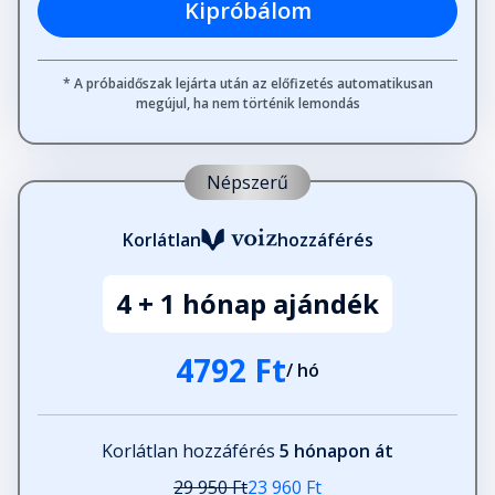
Kipróbálom
* A próbaidőszak lejárta után az előfizetés automatikusan
megújul, ha nem történik lemondás
Népszerű
Korlátlan
hozzáférés
4 + 1 hónap ajándék
4792 Ft
/ hó
Korlátlan hozzáférés
5 hónapon át
29 950 Ft
23 960 Ft