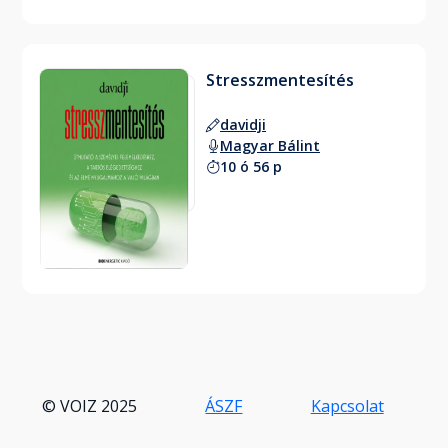
Stresszmentesítés
davidji
Magyar Bálint
10 ó 56 p
© VOIZ 2025
ÁSZF
Kapcsolat