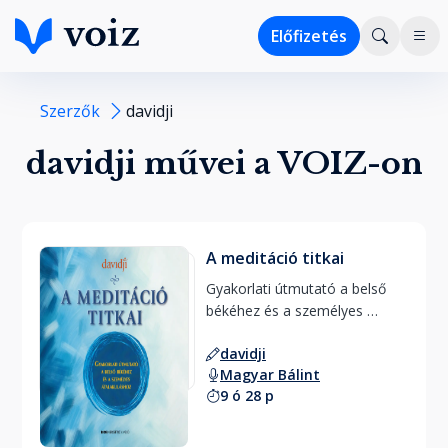
Előfizetés
Szerzők
davidji
davidji művei a VOIZ-on
A meditáció titkai
Gyakorlati útmutató a belső 
békéhez és a személyes 
átalakuláshoz 
davidji
Magyar Bálint
9 ó 28 p