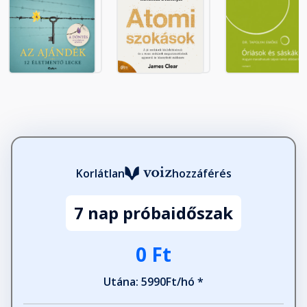
Korlátlan
hozzáférés
7 nap próbaidőszak
0 Ft
Utána: 5990Ft/hó *