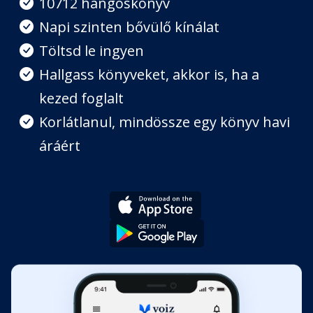
10712 hangoskönyv
Találd fel újra a gondolkodásod!
Napi szinten bővülő kínálat
Fejezet hossza: 00:07:57
Töltsd le ingyen
Hallgass könyveket, akkor is, ha a
Képzeleted ereje
kezed foglalt
Fejezet hossza: 00:06:02
Korlátlanul, mindössze egy könyv havi
áráért
Napi bölcsesség, hogy olvass és
gazdagodj
Fejezet hossza: 00:53:16
Utószó
Fejezet hossza: 00:04:21