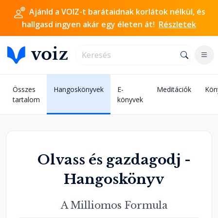
Ajánld a VOIZ-t barátaidnak korlátok nélkül, és
hallgasd ingyen akár egy életen át!
Részletek
Összes
Hangoskönyvek
E-
Meditációk
Kön
tartalom
könyvek
Olvass és gazdagodj -
Hangoskönyv
A Milliomos Formula