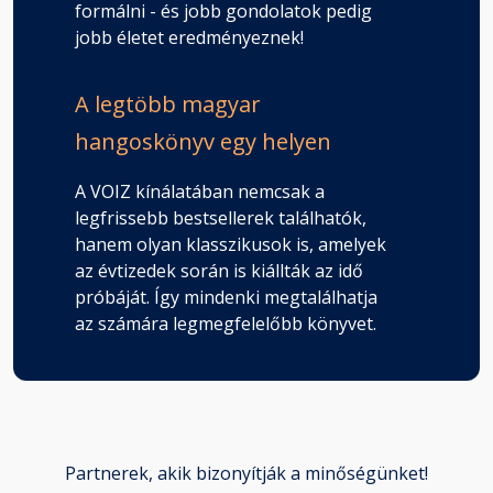
formálni - és jobb gondolatok pedig
jobb életet eredményeznek!
A legtöbb magyar
hangoskönyv egy helyen
A VOIZ kínálatában nemcsak a
legfrissebb bestsellerek találhatók,
hanem olyan klasszikusok is, amelyek
az évtizedek során is kiállták az idő
próbáját. Így mindenki megtalálhatja
az számára legmegfelelőbb könyvet.
Partnerek, akik bizonyítják a minőségünket!