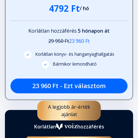
4792 Ft
/ hó
Korlátlan hozzáférés
5 hónapon át
29 950 Ft
23 960 Ft
Korlátlan könyv- és hanganyaghallgatás
Bármikor lemondható
23 960 Ft - Ezt választom
A legjobb ár-érték
ajánlat
Korlátlan
hozzáférés