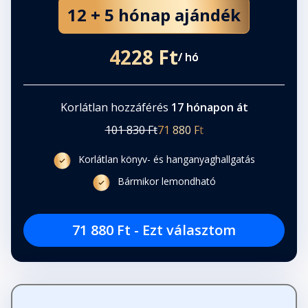
12 + 5 hónap ajándék
4228 Ft
/ hó
Korlátlan hozzáférés
17 hónapon át
101 830 Ft
71 880 Ft
Korlátlan könyv- és hanganyaghallgatás
Bármikor lemondható
71 880 Ft - Ezt választom