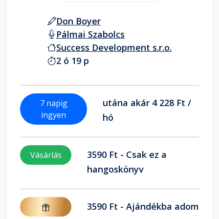
Don Boyer
Pálmai Szabolcs
Success Development s.r.o.
2 ó 19 p
utána akár 4 228 Ft /
7 napig
ingyen
hó
3590 Ft - Csak ez a
Vásárlás
hangoskönyv
3590 Ft - Ajándékba adom