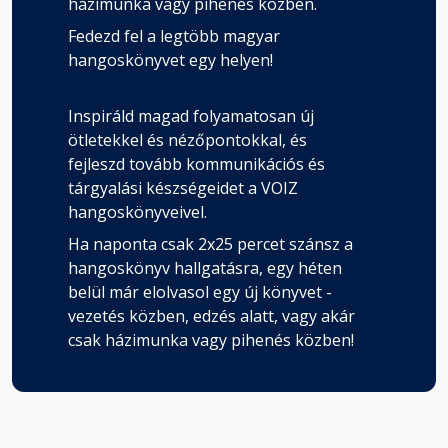
házimunka vagy pihenés közben.
Fedezd fel a legtöbb magyar
hangoskönyvet egy helyen!
Inspiráld magad folyamatosan új
ötletekkel és nézőpontokkal, és
fejleszd tovább kommunikációs és
tárgyalási készségeidet a VOIZ
hangoskönyveivel.
Ha naponta csak 2x25 percet szánsz a
hangoskönyv hallgatásra, egy héten
belül már elolvasol egy új könyvet -
vezetés közben, edzés alatt, vagy akár
csak házimunka vagy pihenés közben!