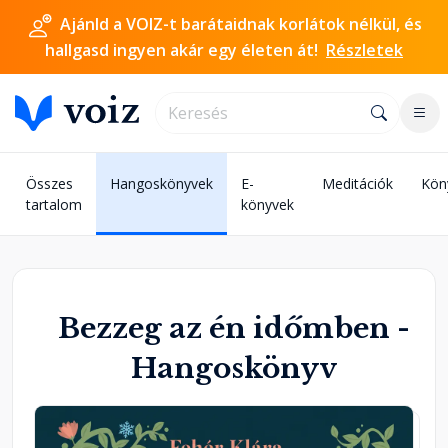
Ajánld a VOIZ-t barátaidnak korlátok nélkül, és
hallgasd ingyen akár egy életen át!
Részletek
Összes
Hangoskönyvek
E-
Meditációk
Kön
tartalom
könyvek
Bezzeg az én időmben -
Hangoskönyv