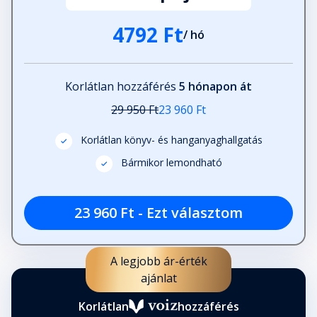
4792 Ft
/ hó
Korlátlan hozzáférés
5 hónapon át
29 950 Ft
23 960 Ft
Korlátlan könyv- és hanganyaghallgatás
Bármikor lemondható
23 960 Ft - Ezt választom
A legjobb ár-érték
ajánlat
Korlátlan
hozzáférés