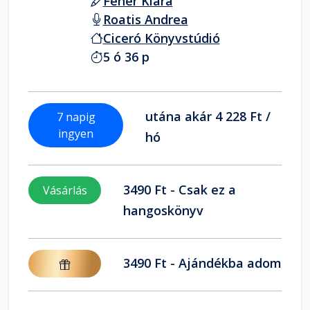
Fehér Klára
Roatis Andrea
Ciceró Könyvstúdió
5 ó 36 p
utána akár 4 228 Ft /
7 napig
ingyen
hó
3490 Ft - Csak ez a
Vásárlás
hangoskönyv
3490 Ft - Ajándékba adom