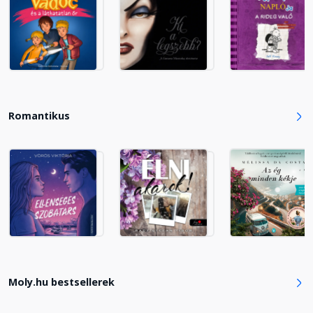
Fejezet hossza: 00:08:31
18. fejezet: Látogatás egy
majdnem felnőttnél
Fejezet hossza: 00:13:32
Romantikus
19. fejezet: Tavasz
Fejezet hossza: 00:07:06
20. fejezet: Az új tanítvány
Fejezet hossza: 00:06:35
21. fejezet: A puska
Fejezet hossza: 00:11:11
Moly.hu bestsellerek