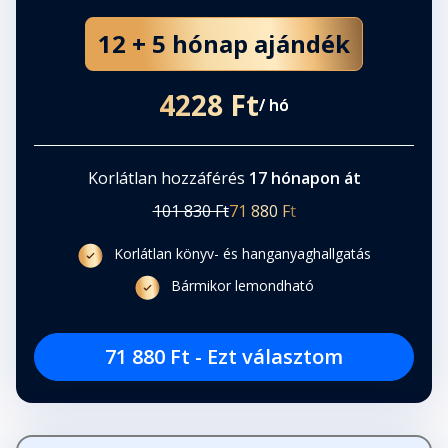
12 + 5 hónap ajándék
4228 Ft
/ hó
Korlátlan hozzáférés
17 hónapon át
101 830 Ft
71 880 Ft
Korlátlan könyv- és hanganyaghallgatás
Bármikor lemondható
71 880 Ft - Ezt választom