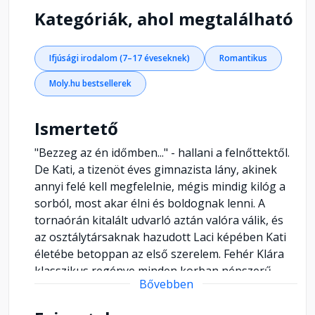
Kategóriák, ahol megtalálható
Ifjúsági irodalom (7–17 éveseknek)
Romantikus
Moly.hu bestsellerek
Ismertető
"Bezzeg az én időmben..." - hallani a felnőttektől.
De Kati, a tizenöt éves gimnazista lány, akinek
annyi felé kell megfelelnie, mégis mindig kilóg a
sorból, most akar élni és boldognak lenni. A
tornaórán kitalált udvarló aztán valóra válik, és
az osztálytársaknak hazudott Laci képében Kati
életébe betoppan az első szerelem. Fehér Klára
klasszikus regénye minden korban népszerű,
Bővebben
hiszen a szerelem egyetemes és mindig a
jelenben él. Kati és Laci története mégis