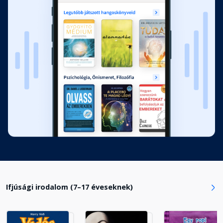
Fejezet hossza: 00:09:28
13. fejezet: Talált kincs
Fejezet hossza: 00:17:45
14. fejezet: Szilvesztereste
Fejezet hossza: 00:21:59
15. fejezet: Történelemóra
Fejezet hossza: 00:09:05
16. fejezet: Az Antal-ügy
Ifjúsági irodalom (7–17 éveseknek)
Fejezet hossza: 00:09:48
17. fejezet: Alapos lecke