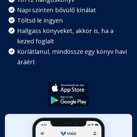
Napi szinten bővülő kínálat
Töltsd le ingyen
8. fejezet: Első randevú
Fejezet hossza: 00:12:13
Hallgass könyveket, akkor is, ha a
kezed foglalt
9. fejezet: Mátyás király háborúi
Korlátlanul, mindössze egy könyv havi
Fejezet hossza: 00:19:20
áráért
10. fejezet: Különös ütés
Fejezet hossza: 00:08:28
11. fejezet: Pacni, a
szerencsekutya
Fejezet hossza: 00:14:14
12. fejezet: Véd- és dacszövetség