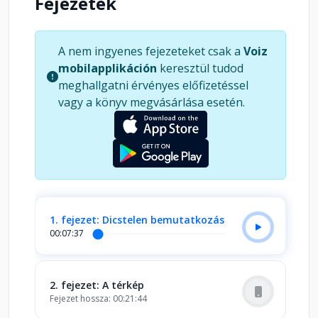
Fejezetek
különleges, mert ebben a történetben 1941-et ír
a naptár, és a történelem sötét árja ellen még a
szerelem sem véd...
A nem ingyenes fejezeteket csak a
Voiz
mobilapplikáción
keresztül tudod
meghallgatni érvényes előfizetéssel
vagy a könyv megvásárlása esetén.
1. fejezet: Dicstelen bemutatkozás
00:07:37
2. fejezet: A térkép
Fejezet hossza: 00:21:44