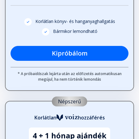
27. fejezet: Bezzeg az én időmben
Korlátlan könyv- és hanganyaghallgatás
Fejezet hossza: 00:09:02
Bármikor lemondható
Kipróbálom
* A próbaidőszak lejárta után az előfizetés automatikusan
megújul, ha nem történik lemondás
Népszerű
Korlátlan
hozzáférés
4 + 1 hónap ajándék