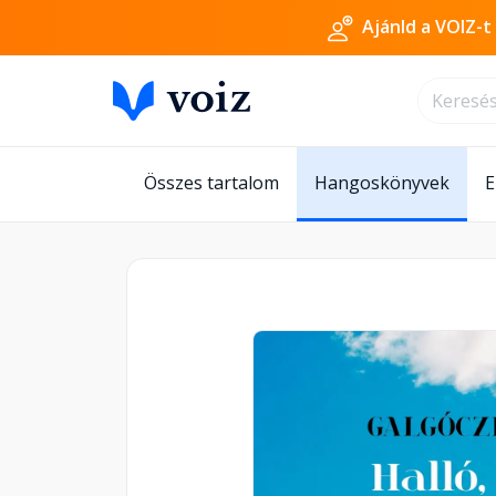
Ajánld a VOIZ-t
Összes tartalom
Hangoskönyvek
E