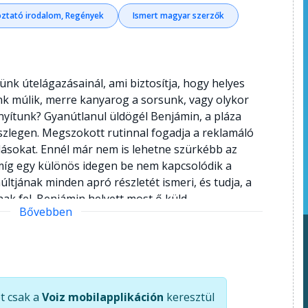
ztató irodalom, Regények
Ismert magyar szerzők
ünk útelágazásainál, ami biztosítja, hogy helyes
nk múlik, merre kanyarog a sorsunk, vagy olykor
nyítunk? Gyanútlanul üldögél Benjámin, a pláza
szlegen. Megszokott rutinnal fogadja a reklamáló
állásokat. Ennél már nem is lehetne szürkébb az
 míg egy különös idegen be nem kapcsolódik a
últjának minden apró részletét ismeri, és tudja, a
ak fel. Benjámin helyett most ő küld
Bővebben
lyes szó kíséretében. Hogyan változik ezután az
szonya édesanyjához, miként békélnek meg az
 Mi hoz fordulatot a hentespult mögött álló
lassza, és többé rá se nézzen a húsokra, miközben
erelmét nem tudta lélekben elengedni? Eligazodik-e
t csak a
Voiz mobilapplikáción
keresztül
esek világában? Benjámin sem marad válaszok