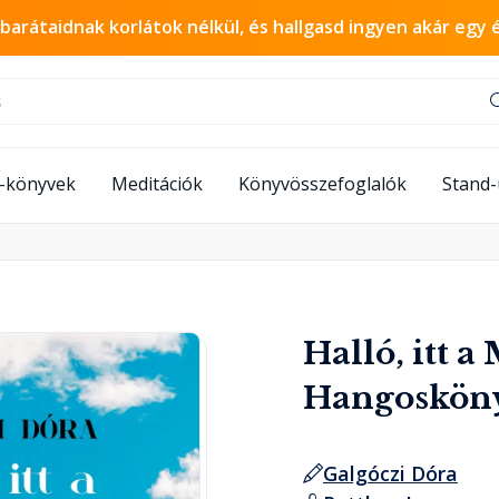
 barátaidnak korlátok nélkül, és hallgasd ingyen akár egy 
-könyvek
Meditációk
Könyvösszefoglalók
Stand
Halló, itt a
Hangoskön
Galgóczi Dóra