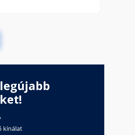
 legújabb
ket!
v
 kínálat