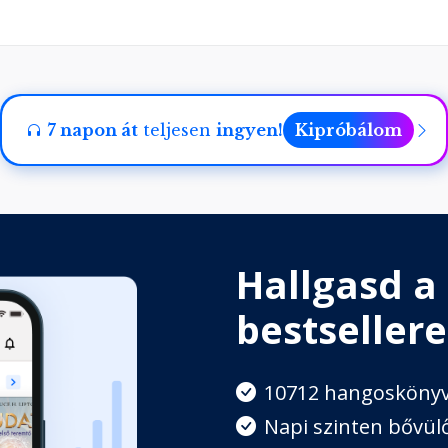
7 napon át
teljesen
ingyen!
Kipróbálom
Hallgasd a
bestsellere
10712 hangosköny
Napi szinten bővülő