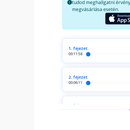
tudod meghallgatni érvény
nélkül. Megtalálja a lányt, aki me
megvásárlása esetén.
nyíltszívű társ. Boldog is lehetn
erőt a furcsa idegentől a telefon
Szeretné tagadni, szeretné hinni
hanem egészen közel.
1. fejezet
00:11:58
2. fejezet
00:06:11
3. fejezet
00:08:29