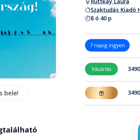
Ruttkay Laura
Szaktudás Kiadó H
8 ó 40 p
7 napig ingyen
3490
Vásárlás
s bele!
3490
gtalálható