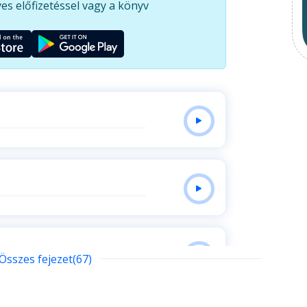
es előfizetéssel vagy a könyv
llett igazán önmaga lehet, félénk srác helyett
e - ám közbeszól az elmúlás árnya. Ő vajon kap-e
ban, aki lehet Isten, vagy gondolhatja másnak?
, de a bizonyosság talán nem is odafönn van,
Összes fejezet(67)