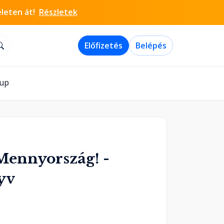
életen át!
Részletek
Előfizetés
Belépés
-up
 Mennyország! -
yv