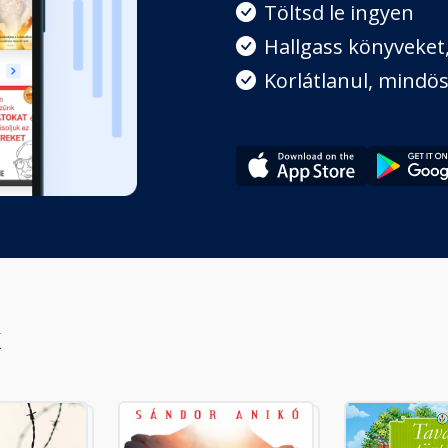
Töltsd le ingyen
Hallgass könyveket, 
Korlátlanul, mindös
k