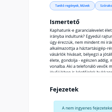
Tanító regények, Művek
Szórako
Ismertető
Kaphatunk-e garancialevelet élet
irányba indultunk? Egyedül rajtu
úgy érezzük, nem mindent mi irá
alkalmazottja a háztartásigép-ré
vásárlók hívásait, bélyegzi a jót
élete, gondolja - egészen addig,
vonalba. Aki a telefonáló vevők m
jövőjükben is kérdőjelek bukkann
garanciapecséteket, néhány rejté
újszülöttként elhagyott Flóri vi
Fejezetek
öregedéssel az idősotthon lakói?
Zsoltnak, hogy a vegán életet vá
arra is ráébred, hogy korábbi sz
A nem ingyenes fejezeteke
az autista élő Robi az egészség