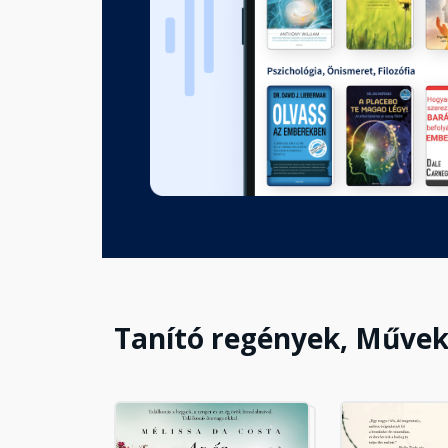
9. fejezet
Fejezet hossza: 00:05:36
10. fejezet
Fejezet hossza: 00:03:19
11. fejezet
Fejezet hossza: 00:09:23
Tanító regények, Műve
12. fejezet
Fejezet hossza: 00:02:47