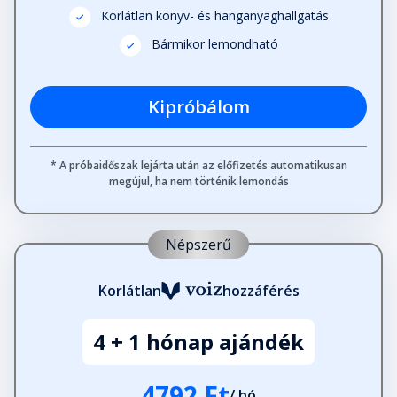
Korlátlan könyv- és hanganyaghallgatás
22. levél
Bármikor lemondható
Fejezet hossza: 00:09:32
Kipróbálom
23. levél
Fejezet hossza: 00:10:04
* A próbaidőszak lejárta után az előfizetés automatikusan
megújul, ha nem történik lemondás
24. levél
Fejezet hossza: 00:10:13
Népszerű
25. levél
Korlátlan
hozzáférés
Fejezet hossza: 00:13:30
4 + 1 hónap ajándék
26. levél
Fejezet hossza: 00:12:04
4792 Ft
/ hó