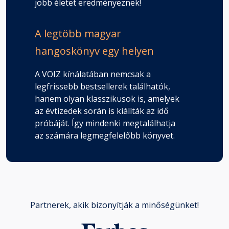
jobb életet eredményeznek!
A legtöbb magyar
hangoskönyv egy helyen
A VOIZ kínálatában nemcsak a
legfrissebb bestsellerek találhatók,
hanem olyan klasszikusok is, amelyek
az évtizedek során is kiállták az idő
próbáját. Így mindenki megtalálhatja
az számára legmegfelelőbb könyvet.
Partnerek, akik bizonyítják a minőségünket!