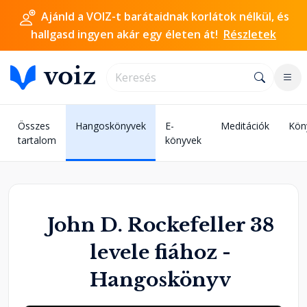
Ajánld a VOIZ-t barátaidnak korlátok nélkül, és
hallgasd ingyen akár egy életen át!
Részletek
Összes
Hangoskönyvek
E-
Meditációk
Kön
tartalom
könyvek
John D. Rockefeller 38
levele fiához -
Hangoskönyv