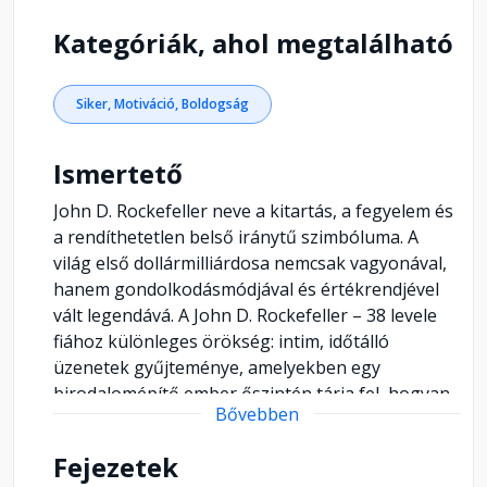
Kategóriák, ahol megtalálható
Siker, Motiváció, Boldogság
Ismertető
John D. Rockefeller neve a kitartás, a fegyelem és
a rendíthetetlen belső iránytű szimbóluma. A
világ első dollármilliárdosa nemcsak vagyonával,
hanem gondolkodásmódjával és értékrendjével
vált legendává. A John D. Rockefeller – 38 levele
fiához különleges örökség: intim, időtálló
üzenetek gyűjteménye, amelyekben egy
birodalomépítő ember őszintén tárja fel, hogyan
Bővebben
érdemes élni, dolgozni és gondolkodni. Ezek a
levelek túlmutatnak az apa-fiú kapcsolaton – egy
Fejezetek
hatalmas életmű esszenciái. Rockefeller beszél a