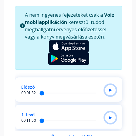
pénz természetéről, a becsület és a munka
jelentőségéről, valamint arról a felelősségről,
A nem ingyenes fejezeteket csak a
Voiz
amely minden tartós siker alapja. Bölcsessége ma
mobilapplikáción
keresztül tudod
talán még értékesebb, mint valaha. Ez a könyv
meghallgatni érvényes előfizetéssel
mindazoknak szól, akik nemcsak anyagi fejlődést,
vagy a könyv megvásárlása esetén.
hanem belső tartást, tisztánlátást és valódi
értékeket keresnek. Egy időtálló útmutató egy
gazdagabb, tartalmasabb élethez.
Előszó
00:01:32
1. levél
00:11:50