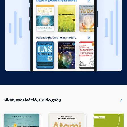
12. levél
Fejezet hossza: 00:12:57
13. levél
Fejezet hossza: 00:09:55
14. levél
Fejezet hossza: 00:10:40
15. levél
Fejezet hossza: 00:10:51
Siker, Motiváció, Boldogság
16. levél
Fejezet hossza: 00:15:43