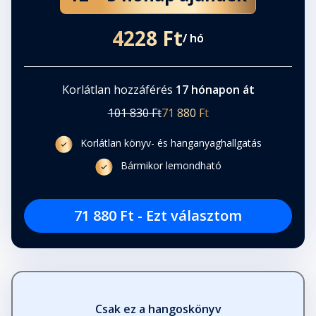
4228 Ft
/ hó
32. levél
Fejezet hossza: 00:13:30
Korlátlan hozzáférés
17 hónapon át
33. levél
101 830 Ft
71 880 Ft
Fejezet hossza: 00:08:37
Korlátlan könyv- és hanganyaghallgatás
Bármikor lemondható
34. levél
Fejezet hossza: 00:14:23
71 880 Ft - Ezt választom
35. levél
Fejezet hossza: 00:14:25
36. levél
Csak ez a hangoskönyv
Fejezet hossza: 00:16:37