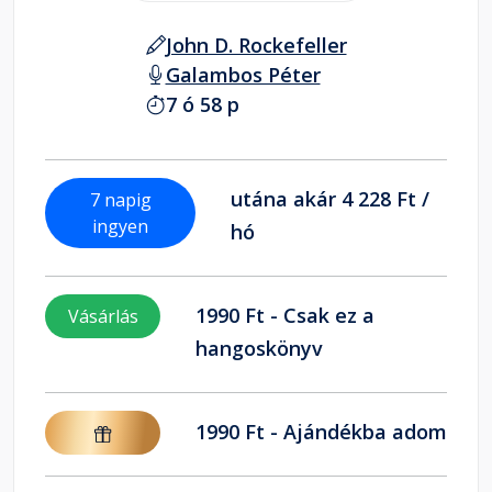
John D. Rockefeller
Galambos Péter
7 ó 58 p
utána akár 4 228 Ft /
7 napig
ingyen
hó
1990 Ft - Csak ez a
Vásárlás
hangoskönyv
1990 Ft - Ajándékba adom