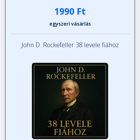
1990 Ft
37. levél
egyszeri vásárlás
Fejezet hossza: 00:14:37
John D. Rockefeller 38 levele fiához
38./1. levél
Fejezet hossza: 00:04:32
38./2. levél
Fejezet hossza: 00:21:55