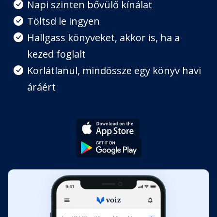
Napi szinten bővülő kínálat
7. levél
Töltsd le ingyen
Fejezet hossza: 00:10:22
Hallgass könyveket, akkor is, ha a
kezed foglalt
8. levél
Fejezet hossza: 00:10:46
Korlátlanul, mindössze egy könyv havi
áráért
9. levél
Fejezet hossza: 00:11:16
10. levél
Fejezet hossza: 00:09:30
11. levél
Fejezet hossza: 00:13:45