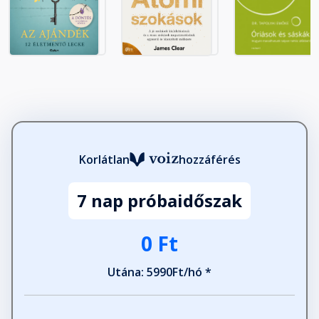
17. levél
Fejezet hossza: 00:09:49
18. levél
Fejezet hossza: 00:10:59
19. levél
Korlátlan
hozzáférés
Fejezet hossza: 00:12:26
7 nap próbaidőszak
20. levél
0 Ft
Fejezet hossza: 00:11:31
Utána: 5990Ft/hó *
21. levél
Fejezet hossza: 00:09:03