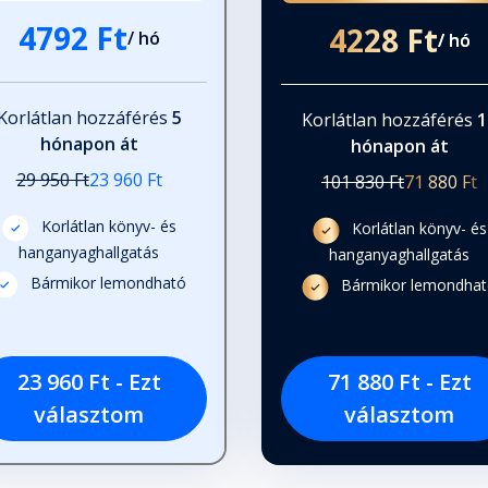
4792 Ft
4228 Ft
/ hó
/ hó
Korlátlan hozzáférés
5
Korlátlan hozzáférés
1
hónapon át
hónapon át
29 950 Ft
23 960 Ft
101 830 Ft
71 880 Ft
Korlátlan könyv- és
Korlátlan könyv- és
hanganyaghallgatás
hanganyaghallgatás
Bármikor lemondható
Bármikor lemondha
23 960 Ft - Ezt
71 880 Ft - Ezt
választom
választom