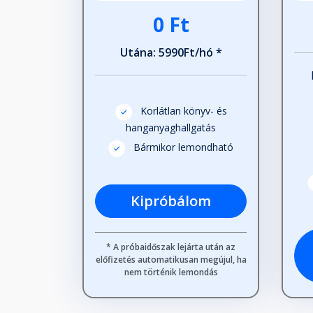
0 Ft
Utána: 5990Ft/hó *
Korlátlan könyv- és
hanganyaghallgatás
Bármikor lemondható
Kipróbálom
* A próbaidőszak lejárta után az
előfizetés automatikusan megújul, ha
nem történik lemondás