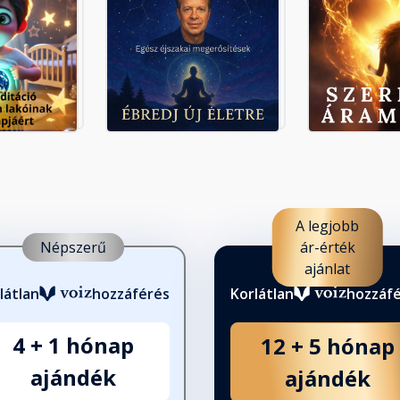
A legjobb
Népszerű
ár-érték
ajánlat
látlan
hozzáférés
Korlátlan
hozzáf
4 + 1 hónap
12 + 5 hónap
ajándék
ajándék