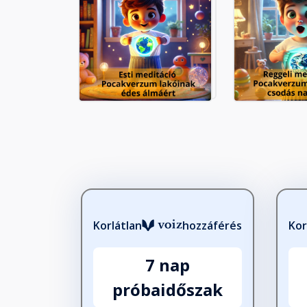
Korlátlan
hozzáférés
Kor
7 nap
próbaidőszak