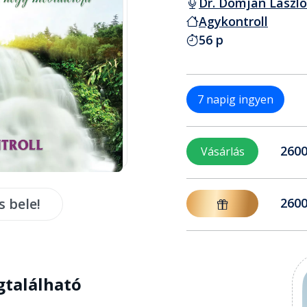
Dr. Domján László
Agykontroll
56 p
7 napig ingyen
2600
Vásárlás
s bele!
2600
gtalálható