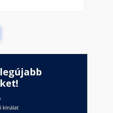
 legújabb
ket!
v
 kínálat