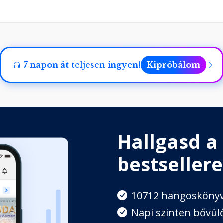
7 napon át
teljesen
ingyen!
Kipróbálom
Hallgasd a
bestsellere
10712 hangosköny
Napi szinten bővülő