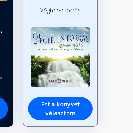
Végtelen forrás
7
tó
Ezt a könyvet
választom