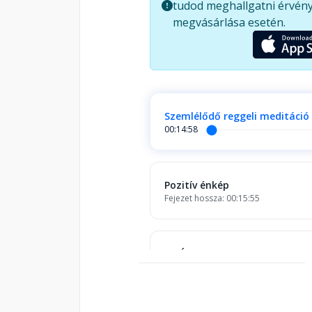
tudod meghallgatni érvény
megvásárlása esetén.
Szemlélődő reggeli meditáció
00:14:58
Pozitív énkép
Fejezet hossza: 00:15:55
Az Úr imádsága
Fejezet hossza: 00:12:43