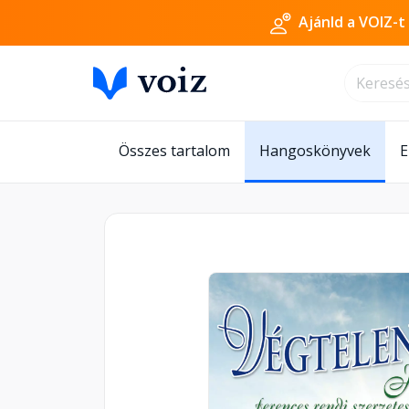
Ajánld a VOIZ-t
Összes tartalom
Hangoskönyvek
E