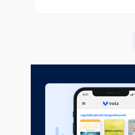
Univerzális esti meditáció
Fejezet hossza: 00:12:59