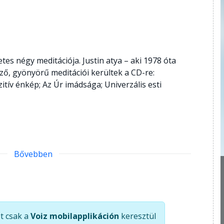
etes négy meditációja. Justin atya – aki 1978 óta
ző, gyönyörű meditációi kerültek a CD-re:
itív énkép; Az Úr imádsága; Univerzális esti
Bővebben
t csak a
Voiz mobilapplikáción
keresztül