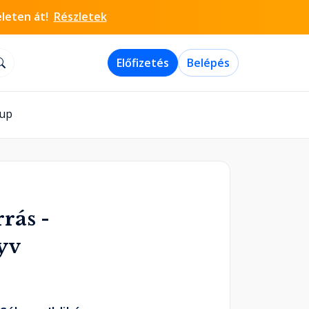
életen át!
Részletek
Előfizetés
Belépés
-up
rás -
yv