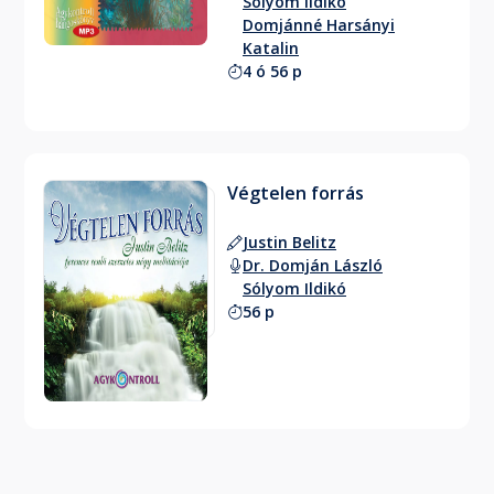
Sólyom Ildikó
Domjánné Harsányi
Katalin
4 ó 56 p
Végtelen forrás
Justin Belitz
Dr. Domján László
Sólyom Ildikó
56 p