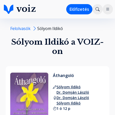
Előfizetés
Felolvasók
Sólyom Ildikó
Sólyom Ildikó a VOIZ-
on
Áthangoló
Sólyom Ildikó
Dr. Domján László
Dr. Domján László
Sólyom Ildikó
1 ó 12 p