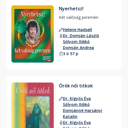
Nyerhetsz!
Két valóság peremén 
Helene Hadsell
Dr. Domján László
Sólyom Ildikó
Domján Andrea
3 ó 57 p
Örök női titkok
Dr. Kígyós Éva
Sólyom Ildikó
Domjánné Harsányi
Katalin
Dr. Kígyós Éva