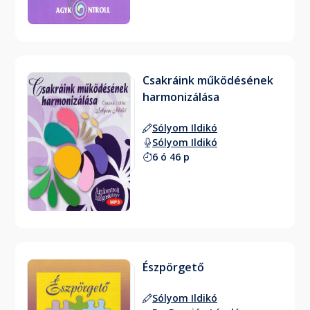
Csakráink működésének
harmonizálása
Sólyom Ildikó
Sólyom Ildikó
6 ó 46 p
Észpörgető
Sólyom Ildikó