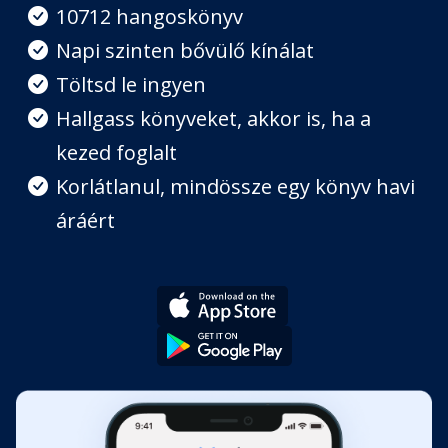
Fejezet hossza: 00:34:32
10712 hangoskönyv
Napi szinten bővülő kínálat
Töltsd le ingyen
Szerelemre teremtett testünk
Fejezet hossza: 00:34:25
Hallgass könyveket, akkor is, ha a
kezed foglalt
Mi fáj, miért beteg?
Korlátlanul, mindössze egy könyv havi
Fejezet hossza: 00:36:34
áráért
A bennünk élő lstennők
Fejezet hossza: 00:36:34