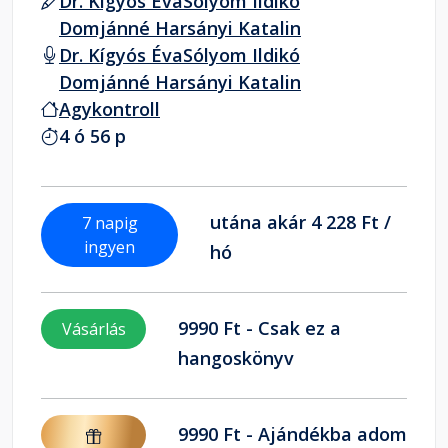
Dr. Kígyós Éva
Sólyom Ildikó
Domjánné Harsányi Katalin
Dr. Kígyós Éva
Sólyom Ildikó
Domjánné Harsányi Katalin
Agykontroll
4 ó 56 p
utána akár 4 228 Ft /
7 napig
ingyen
hó
9990 Ft - Csak ez a
Vásárlás
hangoskönyv
9990 Ft - Ajándékba adom