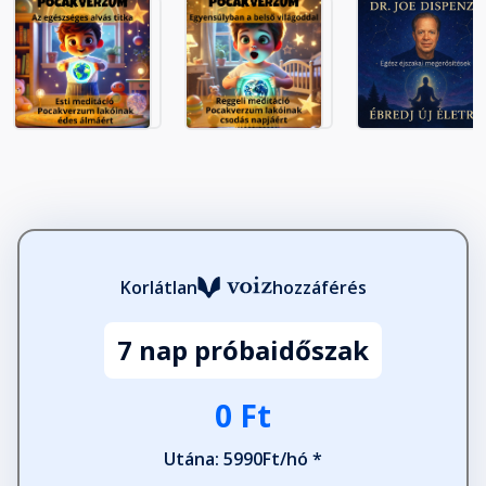
Korlátlan
hozzáférés
7 nap próbaidőszak
0 Ft
Utána: 5990Ft/hó *