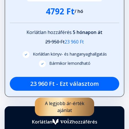
4792 Ft
/ hó
Korlátlan hozzáférés
5 hónapon át
29 950 Ft
23 960 Ft
Korlátlan könyv- és hanganyaghallgatás
Bármikor lemondható
23 960 Ft - Ezt választom
A legjobb ár-érték
ajánlat
Korlátlan
hozzáférés