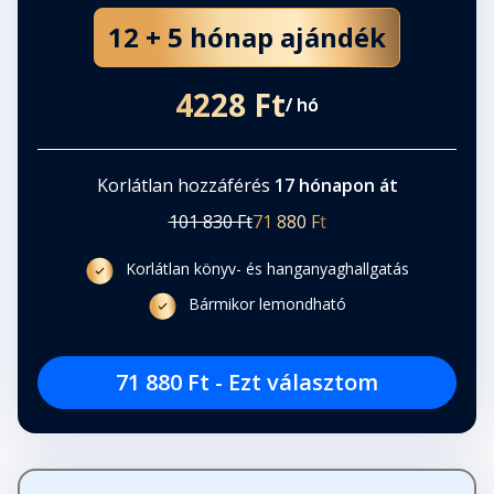
12 + 5 hónap ajándék
4228 Ft
/ hó
Korlátlan hozzáférés
17 hónapon át
101 830 Ft
71 880 Ft
Korlátlan könyv- és hanganyaghallgatás
Bármikor lemondható
71 880 Ft - Ezt választom