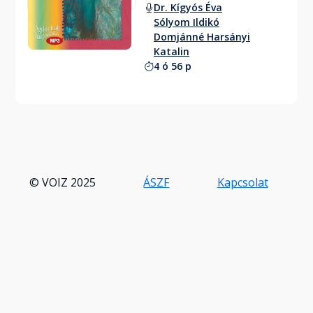
Dr. Kígyós Éva
Sólyom Ildikó
Domjánné Harsányi
Katalin
4 ó 56 p
© VOIZ 2025
ÁSZF
Kapcsolat