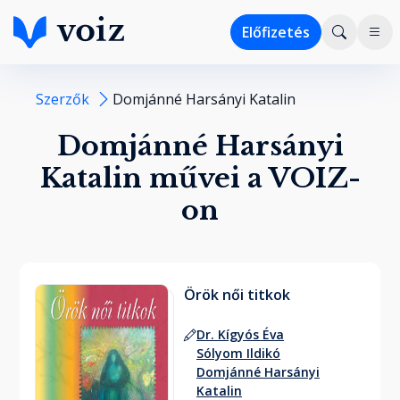
Előfizetés
Szerzők
Domjánné Harsányi Katalin
Domjánné Harsányi
Katalin művei a VOIZ-
on
Örök női titkok
Dr. Kígyós Éva
Sólyom Ildikó
Domjánné Harsányi
Katalin