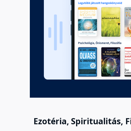
5. lecke: Kezdj szerelmi viszony
Fejezet hossza: 00:31:28
6. lecke: Teremts kapcsolatot a
Fejezet hossza: 00:19:49
7. lecke: Szeresd a tested!
Fejezet hossza: 00:22:45
8. lecke: Add át magad az ist
Fejezet hossza: 00:16:40
Ezotéria, Spiritualitás, F
9. lecke: Lakd be a tested!