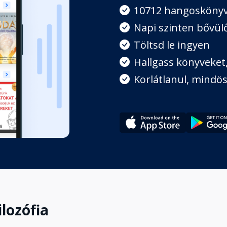
10712 hangosköny
t az étellel!
Napi szinten bővülő
Töltsd le ingyen
Hallgass könyveket, 
 jó étellel!
Korlátlanul, mindös
eni minőségnek!
ilozófia