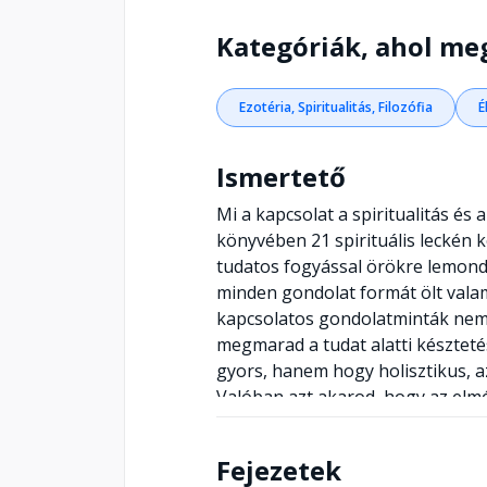
Kategóriák, ahol me
Ezotéria, Spiritualitás, Filozófia
É
Ismertető
Mi a kapcsolat a spiritualitás és
könyvében 21 spirituális leckén 
tudatos fogyással örökre lemondh
minden gondolat formát ölt vala
kapcsolatos gondolatminták nem 
megmarad a tudat alatti készteté
gyors, hanem hogy holisztikus, a
Valóban azt akarod, hogy az elmé
a súly, ami csak a testedről tűni
visszatér. Ezért értelmetlen azon
Fejezetek
nem állsz készen arra is, hogy m