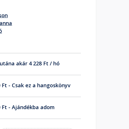
son
ianna
ó
utána akár 4 228 Ft / hó
 Ft - Csak ez a hangoskönyv
 Ft - Ajándékba adom