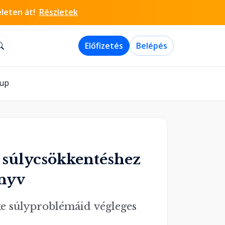
életen át!
Részletek
Előfizetés
Belépés
-up
 súlycsökkentéshez
nyv
cke súlyproblémáid végleges 