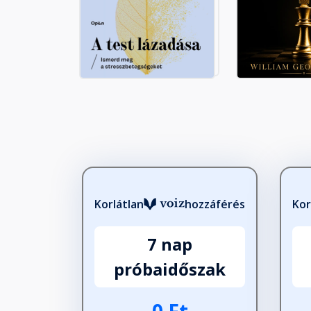
14. lecke: Engedd meg a fájda
Fejezet hossza: 00:16:59
15. lecke: Lépj ki az egyedüllé
Fejezet hossza: 00:26:37
16. lecke: Fegyelem és tanítv
Fejezet hossza: 00:31:18
Korlátlan
hozzáférés
Kor
17. lecke: Bocsáss meg maga
7 nap
Fejezet hossza: 00:25:18
próbaidőszak
18. lecke: Becsüld meg a foly
0 Ft
Fejezet hossza: 00:29:52