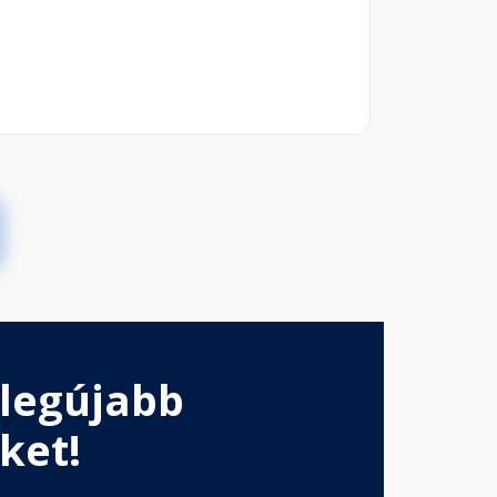
 legújabb
ket!