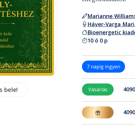
Marianne William
Háver-Varga Mar
Bioenergetic kiad
10 ó 0 p
7 napig ingyen
s bele!
4090
Vásárlás
4090