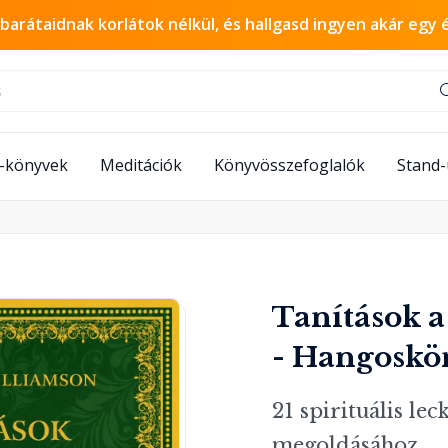
 barátaidnak korlátok nélkül, és hallgasd ingyen akár egy 
-könyvek
Meditációk
Könyvösszefoglalók
Stand
Tanítások a
- Hangoskö
21 spirituális le
megoldásához