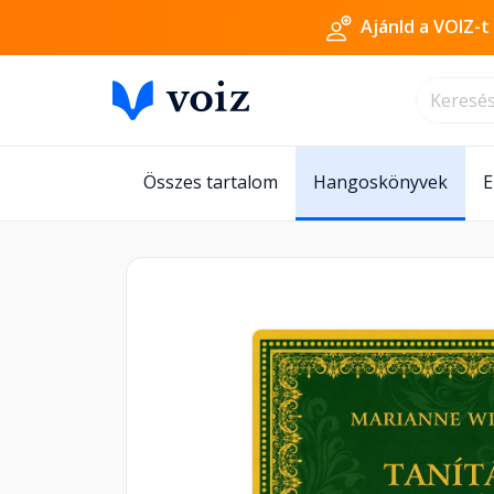
Ajánld a VOIZ-t
Összes tartalom
Hangoskönyvek
E