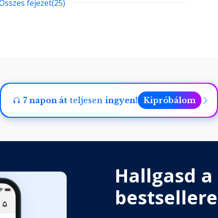
Összes fejezet(25)
ú éned találkozása
7 napon át
teljesen
ingyen!
Kipróbálom
Hallgasd a
edet!
bestsellere