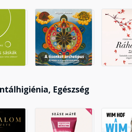
ed!
tsd belső átalakulásodat
 mellett!
tálhigiénia, Egészség
t!