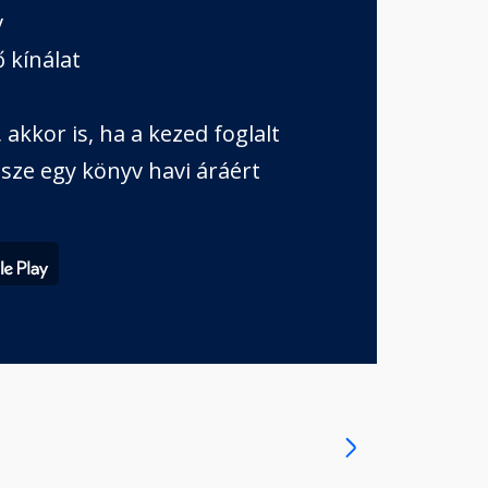
v
 kínálat
akkor is, ha a kezed foglalt
sze egy könyv havi áráért