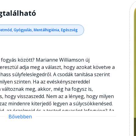
gtalálható
letmód, Gyógyulás, Mentálhigiénia, Egészség
 a fogyás között? Marianne Williamson új
keresztül adja meg a választ, hogy azokat követve a
ass súlyfeleslegedről. A csodák tanítása szerint
milyen szinten. Ha az evéskényszereddel
változnak meg, akkor, még ha fogysz is,
s, hogy visszaszedd. Nem az a lényeg, hogy milyen
zaz mindenre kiterjedő legyen a súlycsökkenésed.
d, az érzelmeid és a tested egyaránt lefogyjon? Az
Bővebben
k el, a lelkedről azonban nem, nagy valószínűséggel
 fáradozni, hogy megszabadulj a súlyfeleslegtől, ha
egválj a megfelelő gondolatformáktól, melyek