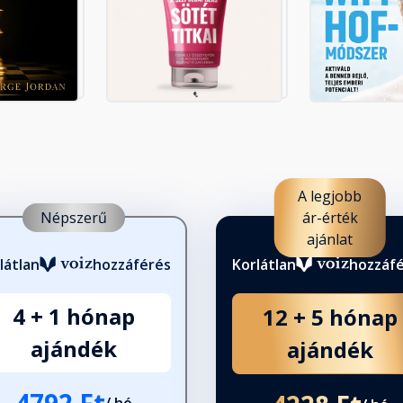
lmat!
t zónájából!
A legjobb
ányság
Népszerű
ár-érték
ajánlat
látlan
hozzáférés
Korlátlan
hozzáf
dnak és másoknak!
4 + 1 hónap
12 + 5 hónap
ajándék
ajándék
amatot!
4792 Ft
/ hó