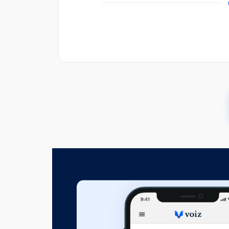
Fejezet hossza: 00:10:17
1. lecke: Bontsd le a falat!
Fejezet hossza: 00:23:51
2. lecke: Karcsú és nem karcs
Fejezet hossza: 00:31:17
3. lecke: Állíts oltárt!
Fejezet hossza: 00:40:54
4. lecke: Ébreszd fel valódi én
Fejezet hossza: 00:34:43