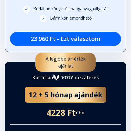
minták megtörése
Fejezet hossza: 00:07:15
Korlátlan könyv- és hanganyaghallgatás
Bármikor lemondható
Beidegződéseink felismerése
Fejezet hossza: 00:04:06
23 960 Ft - Ezt választom
A neheztelés ellenszere
A legjobb ár-érték
Fejezet hossza: 00:05:39
ajánlat
Korlátlan
hozzáférés
A konfliktusciklusok feltérképezése
Fejezet hossza: 00:07:46
12 + 5 hónap ajándék
A ciklusunk irányítása
4228 Ft
Fejezet hossza: 00:05:02
/ hó