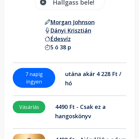
Hallgass bele!
Morgan Johnson
Dányi Krisztián
Édesvíz
5 ó 38 p
utána akár 4 228 Ft /
7 napig
ingyen
hó
4490 Ft - Csak ez a
Vásárlás
hangoskönyv