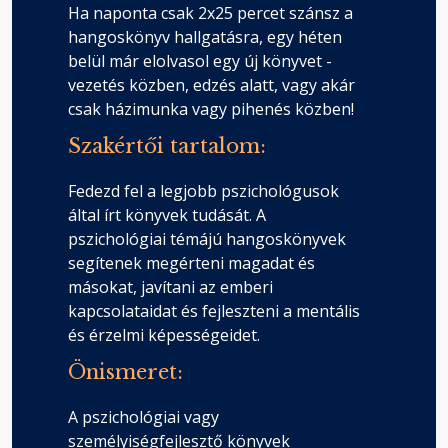
Ha naponta csak 2x25 percet szánsz a
hangoskönyv hallgatásra, egy héten
belül már elolvasol egy új könyvet -
A KNS-sztori újraírása
vezetés közben, edzés alatt, vagy akár
Fejezet hossza: 00:05:17
csak házimunka vagy pihenés közben!
Szakértői tartalom:
Kapcsolati normák és közös
megállapodások
Fedezd fel a legjobb pszichológusok
Fejezet hossza: 00:07:01
által írt könyvek tudását. A
pszichológiai témájú hangoskönyvek
Az együttlét és az autonómia
segítenek megérteni magadat és
egyensúlya
másokat, javítani az emberi
Fejezet hossza: 00:08:00
kapcsolataidat és fejleszteni a mentális
és érzelmi képességeidet.
Konklúzió
Önismeret:
Fejezet hossza: 00:03:55
A pszichológiai vagy
személyiségfejlesztő könyvek