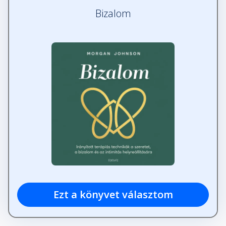
Bizalom
Közös belső erőforrás
Fejezet hossza: 00:03:55
6. fejezet: Az intimitás elmélyítése
Fejezet hossza: 00:09:26
A szerelem feltérképezésének
alapjai
Fejezet hossza: 00:07:09
Szállj le a fékről, és nyomd a gázt!
Fejezet hossza: 00:07:42
Ezt a könyvet választom
Önempátia és szex
Fejezet hossza: 00:06:13