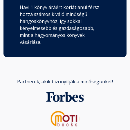
Havi 1 könyv áráért korlátlanúl férsz
hozzá számos kiváló minőségű
hangoskönyvhöz, így sokkal
kényelmesebb és gazdaságosabb,
mint a hagyományos könyvek
vásárlása.
Partnerek, akik bizonyítják a minőségünket!