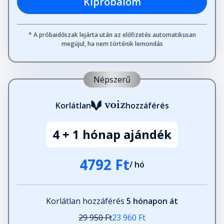
Kipróbálom
Vészjelzések, jelszavak és emojik
* A próbaidőszak lejárta után az előfizetés automatikusan
megújul, ha nem történik lemondás
Fejezet hossza: 00:05:31
Népszerű
A hatlépéses helyreállító folyamat
Fejezet hossza: 00:10:11
Korlátlan
hozzáférés
FNFL gyorsellenőrzés
4 + 1 hónap ajándék
Fejezet hossza: 00:04:34
4792 Ft
/ hó
II. rész: Megerősítés és gyógyulás
Fejezet hossza: 00:03:30
Korlátlan hozzáférés
5 hónapon át
4. fejezet: Az egészségtelen
29 950 Ft
23 960 Ft