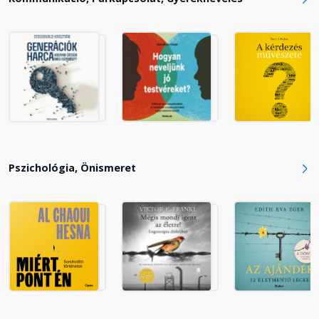
Felfelé a polivagális létrán
Fejezet hossza: 00:05:29
Az árulás lavinája
Fejezet hossza: 00:07:46
Részeink feltérképezésének alapjai
Pszichológia, Önismeret
Fejezet hossza: 00:08:28
A kötődési folyamatok megértése
Fejezet hossza: 00:06:26
A védekezés átalakítása
Fejezet hossza: 00:08:07