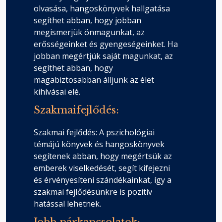
Érzések és érzelmi állapotok
olvasása, hangoskönyvek hallgatása
Fejezet hossza: 00:04:41
segíthet abban, hogy jobban
megismerjük önmagunkat, az
erősségeinket és gyengeségeinket. Ha
A szerzőről
jobban megértjük saját magunkat, az
Fejezet hossza: 00:00:52
segíthet abban, hogy
magabiztosabban álljunk az élet
kihívásai elé.
Szakmaifejlődés:
Szakmai fejlődés: A pszichológiai
témájú könyvek és hangoskönyvek
segítenek abban, hogy megértsük az
emberek viselkedését, segít kifejezni
és érvényesíteni szándékainkat, így a
szakmai fejlődésünkre is pozitív
hatással lehetnek.