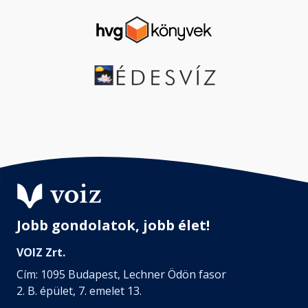
Jobb gondolatok, jobb élet!
VOIZ Zrt.
Cím: 1095 Budapest, Lechner Ödön fasor
2. B. épület, 7. emelet 13.