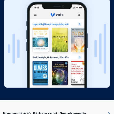
Biztonságos tér kialakítása aktív
hallgatással
Fejezet hossza: 00:07:05
A megbízhatóság megtestesítése
Fejezet hossza: 00:07:06
A megnyugvás receptje
Fejezet hossza: 00:07:22
2. fejezet: Az öntudatosság
fejlesztése
Fejezet hossza: 00:03:32
Tartós sebezhetőségünk
Fejezet hossza: 00:06:58
Kommunikáció, Párkapcsolat, Gyereknevelés