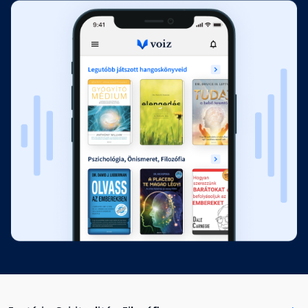
7. Mások gyógyítása
Fejezet hossza: 00:10:07
8. A gyógyító ember
Fejezet hossza: 00:15:47
9. Gyógyító energia
Fejezet hossza: 00:16:05
10. Vágy, elvárás és hit
Fejezet hossza: 00:11:33
11. Az ellenkezés kikerülése
Fejezet hossza: 00:14:44