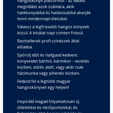
hangoskönyv platformot - az ideális
Fejezet hossza: 00:02:46
megoldást azok számára, akik
hatékonyabbá és hatásosabbá akarják
tenni mindennapi életüket.
45. Gerinc problémák
Fejezet hossza: 00:07:14
Válassz a legfrissebb hangos könyvek
közül. A kínálat napi szinten frissül.
Bestsellerek profi színészek által
46. Vesekövek és epekövek
előadva.
Fejezet hossza: 00:03:20
Spórolj időt és hallgasd kedvenc
könyveidet bárhol, bármikor - vezetés
47. Imseretlen eredetű betegségek
közben, edzés alatt, vagy akár csak
Fejezet hossza: 00:04:04
házimunka vagy pihenés közben.
Fedezd fel a legtöbb magyar
hangoskönyvet egy helyen!
48. Érbetegségek
Fejezet hossza: 00:02:01
Inspiráld magad folyamatosan új
ötletekkel és nézőpontokkal, és
49. Allergiák azonosítása