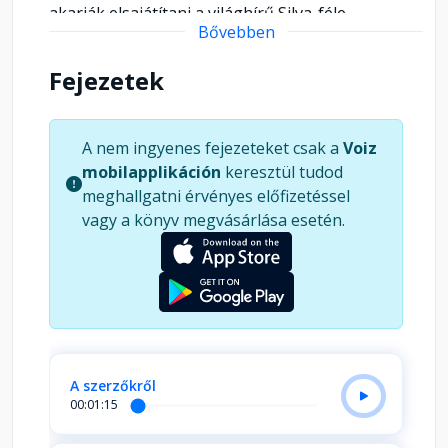
akarják elsajátítani a világhírű Silva-féle
Bővebben
agykontrollt, mert művében a szerző részletes
útmutatást ad ehhez
Fejezetek
A nem ingyenes fejezeteket csak a
Voiz
mobilapplikáción
keresztül tudod
meghallgatni érvényes előfizetéssel
vagy a könyv megvásárlása esetén.
A szerzőkről
00:01:15