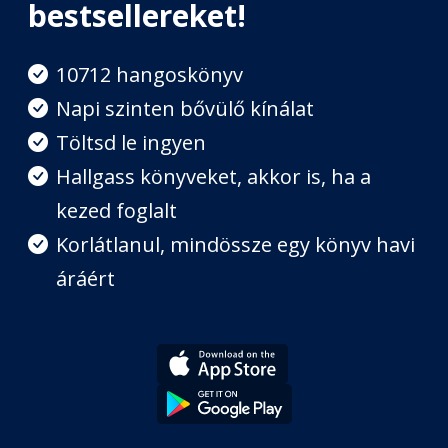
bestsellereket!
2. Tested irányítása elméd
irányításán keresztül
10712 hangoskönyv
Fejezet hossza: 00:21:20
Napi szinten bővülő kínálat
Töltsd le ingyen
3. Kezdesz segíteni magadon
Fejezet hossza: 00:16:37
Hallgass könyveket, akkor is, ha a
kezed foglalt
4. Egy kis megelőzés
Korlátlanul, mindössze egy könyv havi
Fejezet hossza: 00:15:08
áráért
5. Segítesz orvosodnak
Fejezet hossza: 00:09:45
6. A stressz legyőzése
Fejezet hossza: 00:19:55