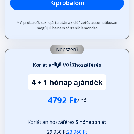
Kipróbálom
21. A veszélyes gondolatok
közömbösítése
Fejezet hossza: 00:10:59
* A próbaidőszak lejárta után az előfizetés automatikusan
megújul, ha nem történik lemondás
22. Fantasztikus utazás
Fejezet hossza: 00:11:58
Népszerű
Korlátlan
hozzáférés
23. Önmagadról alkotott képed
Fejezet hossza: 00:06:58
4 + 1 hónap ajándék
24. A nem szándékos gyógyítás
4792 Ft
Fejezet hossza: 00:04:27
/ hó
25. A képi megjelenítés javítása
Korlátlan hozzáférés
5 hónapon át
Fejezet hossza: 00:15:36
29 950 Ft
23 960 Ft