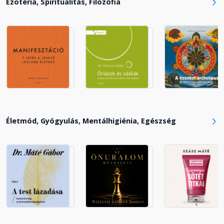
Ezotéria, Spiritualitás, Filozófia
12. A gyógyítás feltételei
Fejezet hossza: 00:10:31
13. Szükség van a hitre
Fejezet hossza: 00:09:26
Életmód, Gyógyulás, Mentálhigiénia, Egészség
14. A lelki béke megszerzése
Fejezet hossza: 00:09:32
15. Hogyan szabaduljunk meg
romboló hatású gondolatoktól?
Fejezet hossza: 00:07:31
16. Fájdalom és hipnózis