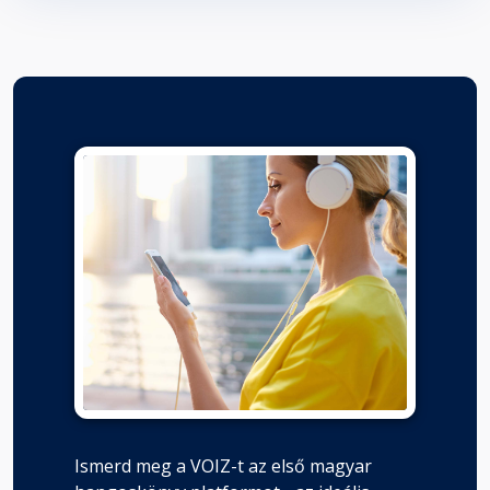
40. Lelki béke
Fejezet hossza: 00:09:41
41. A Silva féle jövő kép - A világ
holnap
Fejezet hossza: 00:19:47
42. Az abnormális viselkedés
korrigálása
Fejezet hossza: 00:11:03
43. Álmatlanság, fejfájás és
fáradtság
Fejezet hossza: 00:07:22
Ismerd meg a VOIZ-t az első magyar
44. Súlyos, krónikus depresszió