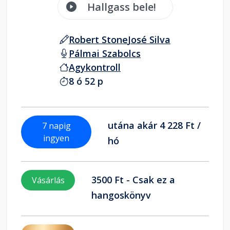
Hallgass bele!
Robert Stone
José Silva
Pálmai Szabolcs
Agykontroll
8 ó 52 p
utána akár 4 228 Ft /
7 napig
ingyen
hó
3500 Ft - Csak ez a
Vásárlás
hangoskönyv