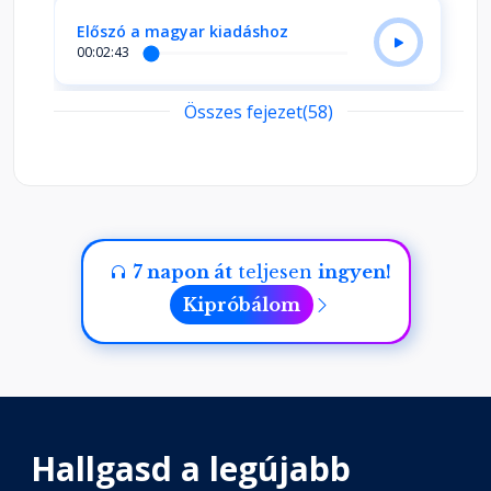
Előszó a magyar kiadáshoz
00:02:43
Összes fejezet(58)
Előszó
00:02:33
Bevezetés
00:23:33
7 napon át
teljesen
ingyen!
Kipróbálom
Hogyan használd ezt a könyvet?
00:02:22
1. A kulcsfontosságú ellazulás
Fejezet hossza: 00:08:51
Hallgasd a legújabb