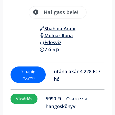
Hallgass bele!
Shahida Arabi
Molnár Ilona
Édesvíz
7 ó 5 p
utána akár 4 228 Ft /
7 napig
ingyen
hó
5990 Ft - Csak ez a
Vásárlás
hangoskönyv