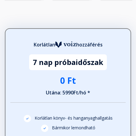
Korlátlan
hozzáférés
7 nap próbaidőszak
0 Ft
Utána: 5990Ft/hó *
Korlátlan könyv- és hanganyaghallgatás
Bármikor lemondható