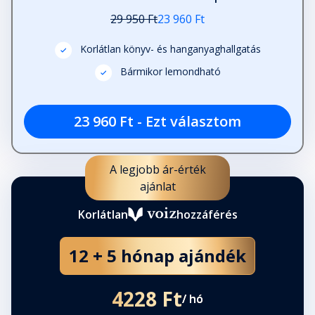
29 950 Ft
23 960 Ft
Korlátlan könyv- és hanganyaghallgatás
Bármikor lemondható
23 960 Ft - Ezt választom
A legjobb ár-érték
ajánlat
Korlátlan
hozzáférés
12 + 5 hónap ajándék
4228 Ft
/ hó