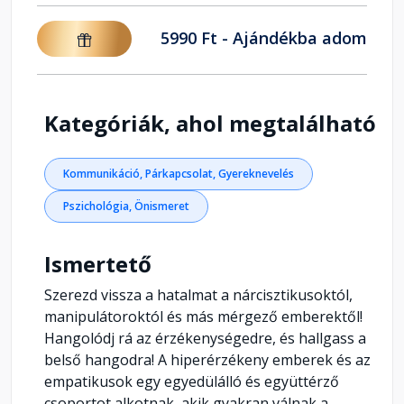
5990 Ft - Ajándékba adom
Kategóriák, ahol megtalálható
Kommunikáció, Párkapcsolat, Gyereknevelés
Pszichológia, Önismeret
Ismertető
Szerezd vissza a hatalmat a nárcisztikusoktól,
manipulátoroktól és más mérgező emberektől!
Hangolódj rá az érzékenységedre, és hallgass a
belső hangodra! A hiperérzékeny emberek és az
empatikusok egy egyedülálló és együttérző
csoportot alkotnak, akik gyakran válnak a