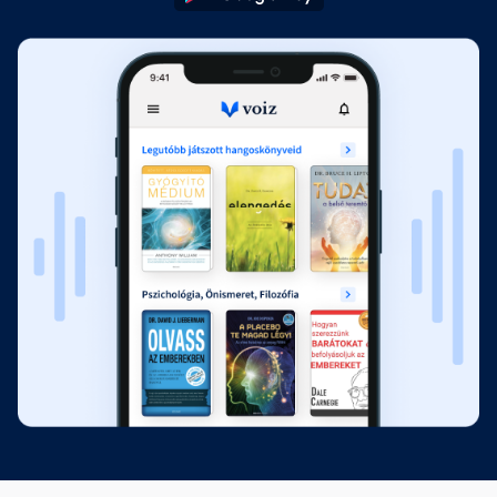
Köszönetnyilvánítás
Fejezet hossza: 00:02:40