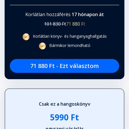
Korlátlan hozzáférés
17 hónapon át
101 830 Ft
71 880 Ft
Korlátlan könyv- és hanganyaghallgatás
Bármikor lemondható
71 880 Ft - Ezt választom
Csak ez a hangoskönyv
5990 Ft
egyszeri vásárlás