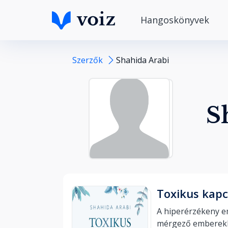
Hangoskönyvek
Szerzők
Shahida Arabi
S
Toxikus kapc
A hiperérzékeny e