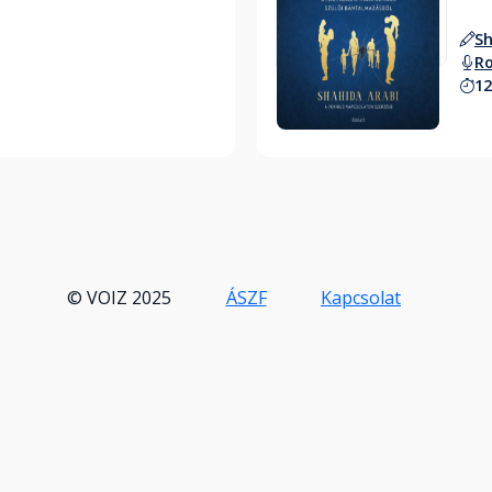
Sh
Ro
12
Hallgass bele
© VOIZ 2025
ÁSZF
Kapcsolat