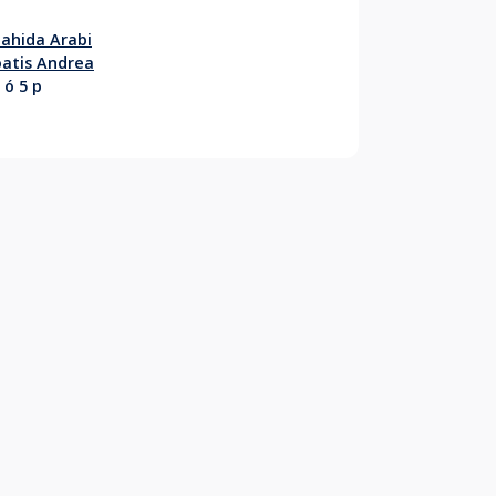
ahida Arabi
atis Andrea
 ó 5 p