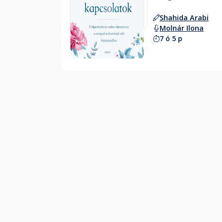
Shahida Arabi
Molnár Ilona
7 ó 5 p
Hallgass bele