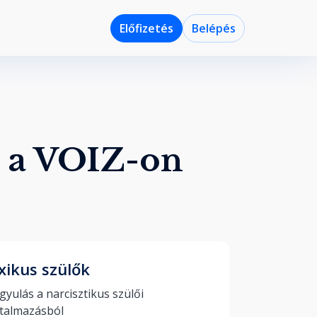
Előfizetés
Belépés
i a VOIZ-on
xikus szülők
yulás a narcisztikus szülői 
bántalmazásból 