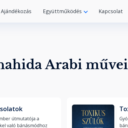
Ajándékozás
Együttműködés
Kapcsolat
hahida Arabi műve
solatok
To
mber útmutatója a 
Gyóg
mérgező emberekkel való bánásmódhoz 