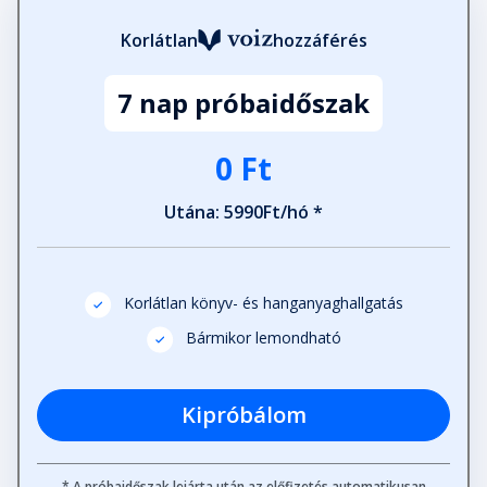
Korlátlan
hozzáférés
7 nap próbaidőszak
0 Ft
Utána: 5990Ft/hó *
Korlátlan könyv- és hanganyaghallgatás
Bármikor lemondható
Kipróbálom
* A próbaidőszak lejárta után az előfizetés automatikusan