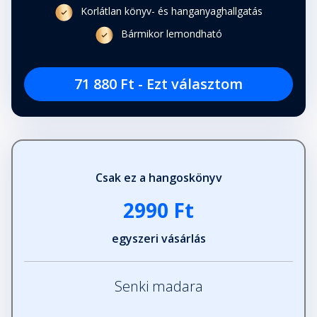
Korlátlan könyv- és hanganyaghallgatás
Bármikor lemondható
71 880 Ft - Ezt választom
Csak ez a hangoskönyv
2990 Ft
egyszeri vásárlás
Senki madara