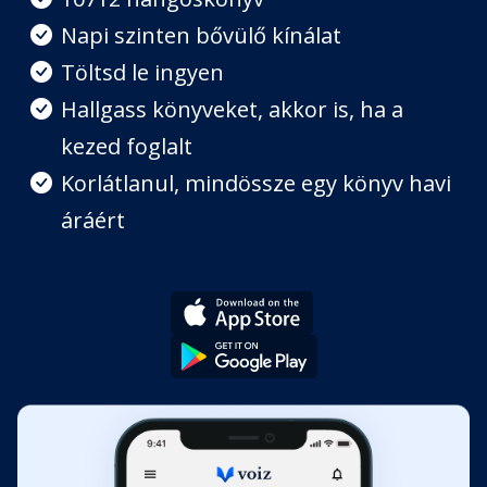
Napi szinten bővülő kínálat
7. rész
Töltsd le ingyen
Fejezet hossza: 00:10:03
Hallgass könyveket, akkor is, ha a
kezed foglalt
8. rész
Fejezet hossza: 00:14:42
Korlátlanul, mindössze egy könyv havi
áráért