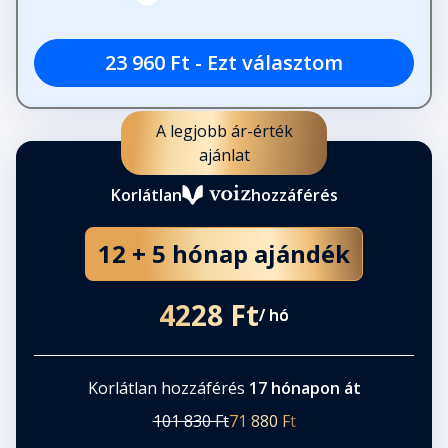
23 960 Ft - Ezt választom
A legjobb ár-érték
ajánlat
Korlátlan
hozzáférés
12 + 5 hónap ajándék
4228 Ft
/ hó
Korlátlan hozzáférés
17 hónapon át
101 830 Ft
71 880 Ft