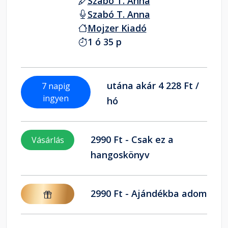
Szabó T. Anna
Szabó T. Anna
Mojzer Kiadó
1 ó 35 p
utána akár 4 228 Ft /
7 napig
ingyen
hó
2990 Ft - Csak ez a
Vásárlás
hangoskönyv
2990 Ft - Ajándékba adom