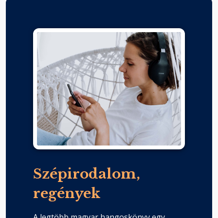
Szépirodalom,
regények
A legtöbb magyar hangoskönyv egy