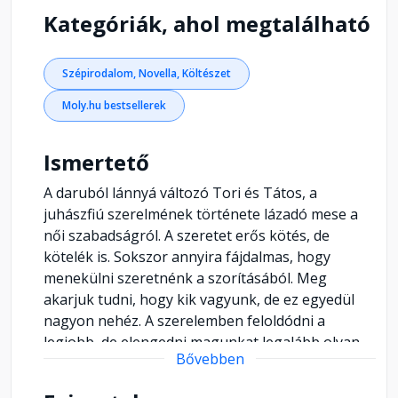
Kategóriák, ahol megtalálható
Szépirodalom, Novella, Költészet
Moly.hu bestsellerek
Ismertető
A daruból lánnyá változó Tori és Tátos, a
juhászfiú szerelmének története lázadó mese a
női szabadságról. A szeretet erős kötés, de
kötelék is. Sokszor annyira fájdalmas, hogy
menekülni szeretnénk a szorításából. Meg
akarjuk tudni, hogy kik vagyunk, de ez egyedül
nagyon nehéz. A szerelemben feloldódni a
legjobb, de elengedni magunkat legalább olyan
Bővebben
nehéz és szép, mint elengedni a másikat. Ha
madarat szeretsz, égbolt legyél, ne kalitka.