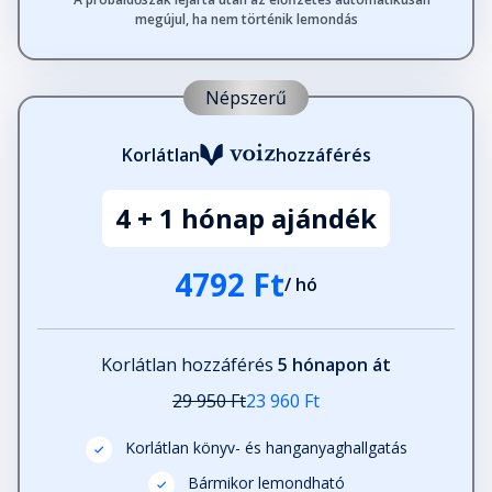
megújul, ha nem történik lemondás
Népszerű
Korlátlan
hozzáférés
4 + 1 hónap ajándék
4792 Ft
/ hó
Korlátlan hozzáférés
5 hónapon át
29 950 Ft
23 960 Ft
Korlátlan könyv- és hanganyaghallgatás
Bármikor lemondható