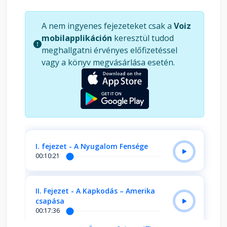
tudatos önirányítás: az a képesség, hogy a
körülmények helyett te vezeted a reakcióidat. A
A nem ingyenes fejezeteket csak a
Voiz
könyv egyszerre inspiráló és gyakorlatias: segít
mobilapplikáción
keresztül tudod
felismerni, mi billent ki a belső egyensúlyból, és
meghallgatni érvényes előfizetéssel
hogyan lehet visszatalálni ahhoz a stabil belső
vagy a könyv megvásárlása esetén.
ponthoz, ahonnan tisztábban, erősebben és
méltósággal lehet dönteni.
I. fejezet - A Nyugalom Fensége
00:10:21
II. Fejezet - A Kapkodás – Amerika
csapása
00:17:36