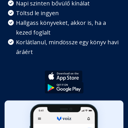
VII. fejezet - A boldogsághoz
Napi szinten bővülő kínálat
vezető királyi út
Töltsd le ingyen
Fejezet hossza: 00:29:21
Hallgass könyveket, akkor is, ha a
kezed foglalt
Korlátlanul, mindössze egy könyv havi
áráért