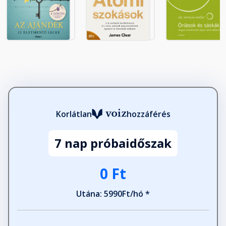
Korlátlan
hozzáférés
7 nap próbaidőszak
0 Ft
Utána: 5990Ft/hó *