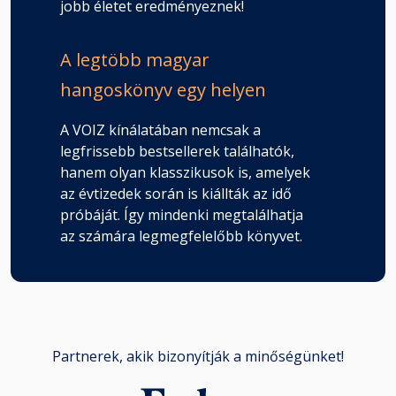
jobb életet eredményeznek!
A legtöbb magyar
hangoskönyv egy helyen
A VOIZ kínálatában nemcsak a
legfrissebb bestsellerek találhatók,
hanem olyan klasszikusok is, amelyek
az évtizedek során is kiállták az idő
próbáját. Így mindenki megtalálhatja
az számára legmegfelelőbb könyvet.
Partnerek, akik bizonyítják a minőségünket!