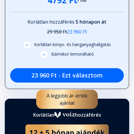
4792 Ft
/ hó
Korlátlan hozzáférés
5 hónapon át
29 950 Ft
23 960 Ft
Korlátlan könyv- és hanganyaghallgatás
Bármikor lemondható
23 960 Ft - Ezt választom
A legjobb ár-érték
ajánlat
Korlátlan
hozzáférés
12 + 5 hónap ajándék