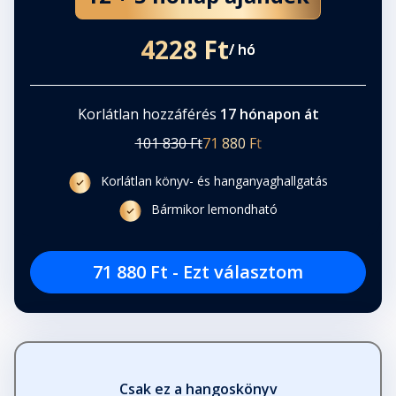
4228 Ft
/ hó
Korlátlan hozzáférés
17 hónapon át
101 830 Ft
71 880 Ft
Korlátlan könyv- és hanganyaghallgatás
Bármikor lemondható
71 880 Ft - Ezt választom
Csak ez a hangoskönyv