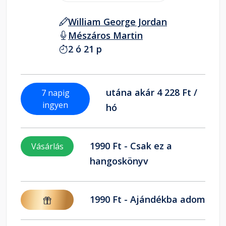
William George Jordan
Mészáros Martin
2 ó 21 p
utána akár 4 228 Ft /
7 napig
ingyen
hó
1990 Ft - Csak ez a
Vásárlás
hangoskönyv
1990 Ft - Ajándékba adom