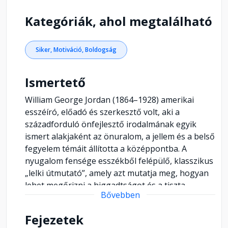
Kategóriák, ahol megtalálható
Siker, Motiváció, Boldogság
Ismertető
William George Jordan (1864–1928) amerikai
esszéíró, előadó és szerkesztő volt, aki a
századforduló önfejlesztő irodalmának egyik
ismert alakjaként az önuralom, a jellem és a belső
fegyelem témáit állította a középpontba. A
nyugalom fensége esszékből felépülő, klasszikus
„lelki útmutató”, amely azt mutatja meg, hogyan
lehet megőrizni a higgadtságot és a tiszta
Bővebben
gondolkodást egy rohanó, nyomást gyakorló
világban. Jordan szemlélete szerint a nyugalom
Fejezetek
nem passzivitás és nem elvonulás, hanem