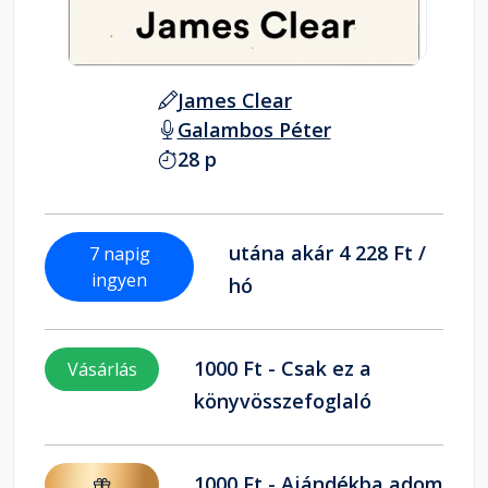
James Clear
Galambos Péter
28 p
utána akár 4 228 Ft /
7 napig
ingyen
hó
1000 Ft - Csak ez a
Vásárlás
könyvösszefoglaló
1000 Ft - Ajándékba adom