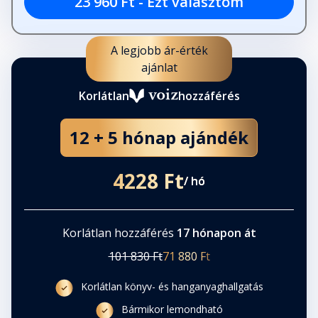
23 960 Ft - Ezt választom
A legjobb ár-érték
ajánlat
Korlátlan
hozzáférés
12 + 5 hónap ajándék
4228 Ft
/ hó
Korlátlan hozzáférés
17 hónapon át
101 830 Ft
71 880 Ft
Korlátlan könyv- és hanganyaghallgatás
Bármikor lemondható