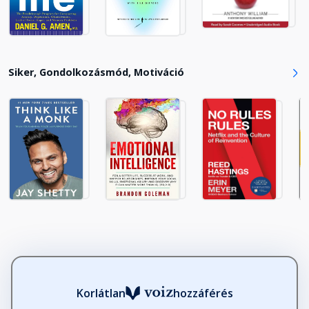
Siker, Gondolkozásmód, Motiváció
Korlátlan
hozzáférés