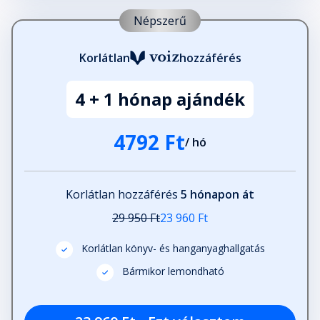
Népszerű
Korlátlan
hozzáférés
4 + 1 hónap ajándék
4792 Ft
/ hó
Korlátlan hozzáférés
5 hónapon át
29 950 Ft
23 960 Ft
Korlátlan könyv- és hanganyaghallgatás
Bármikor lemondható