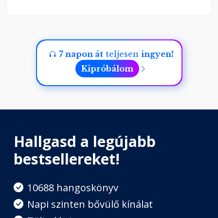
7 napon át
teljesen
ingyen!
Kipróbálom
Hallgasd a legújabb
bestsellereket!
10688 hangoskönyv
Napi szinten bővülő kínálat