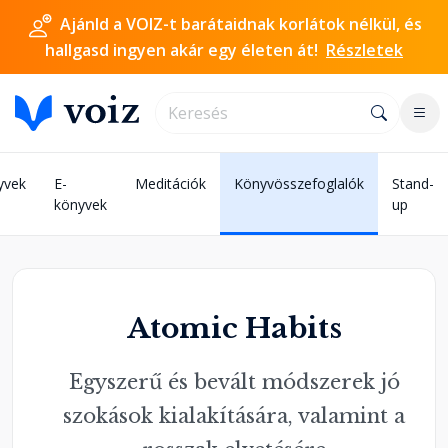
Ajánld a VOIZ-t barátaidnak korlátok nélkül, és
hallgasd ingyen akár egy életen át!
Részletek
yvek
E-
Meditációk
Könyvösszefoglalók
Stand-
könyvek
up
Atomic Habits
Egyszerű és bevált módszerek jó
szokások kialakítására, valamint a