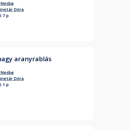
 Nesbø
inetár Dóra
ó 7 p
nagy aranyrablás
 Nesbø
inetár Dóra
ó 1 p