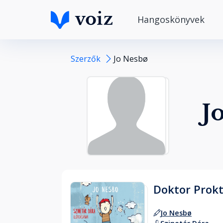
Hangoskönyvek
Szerzők
Jo Nesbø
J
Doktor Prokt
Jo Nesbø