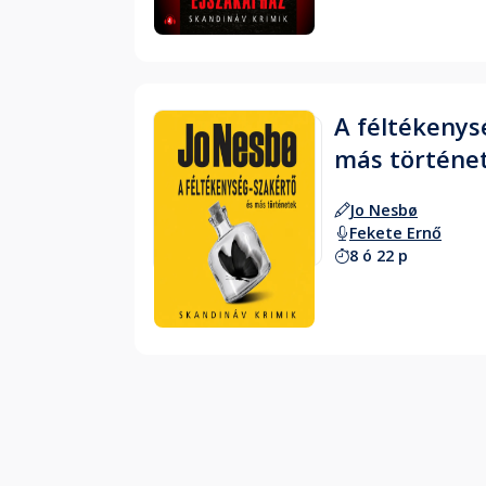
A féltékenys
más történe
Jo Nesbø
Fekete Ernő
8 ó 22 p
Hallgass bele