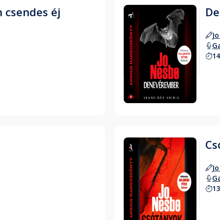
 csendes éj
De
Jo
G
14
Hallgass bele
Cs
Jo
G
13
Hallgass bele