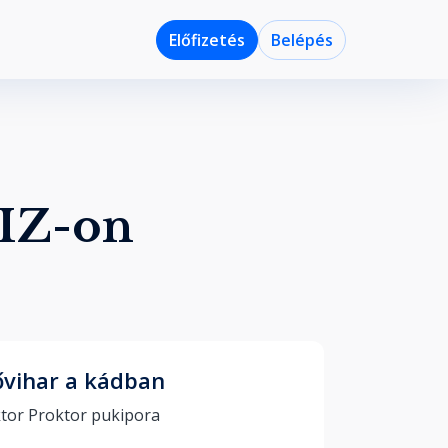
Előfizetés
Belépés
OIZ-on
ővihar a kádban
Doktor Proktor pukipora 