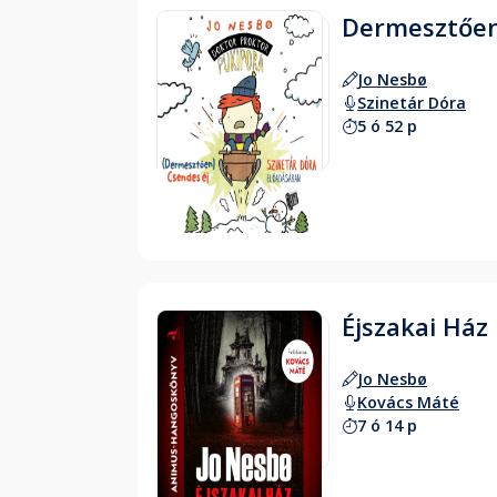
Dermesztően
Jo Nesbø
Szinetár Dóra
5 ó 52 p
Hallgass bele
Éjszakai Ház
Jo Nesbø
Kovács Máté
7 ó 14 p
Hallgass bele