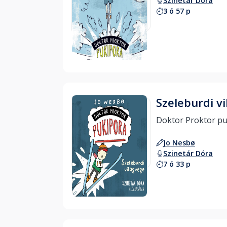
Szinetár Dóra
3 ó 57 p
Hallgass bele
Szeleburdi v
Jo Nesbø
Szinetár Dóra
7 ó 33 p
Hallgass bele