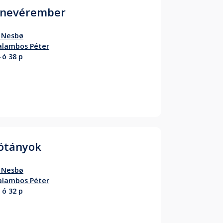
nevérember
 Nesbø
alambos Péter
 ó 38 p
ótányok
 Nesbø
alambos Péter
 ó 32 p