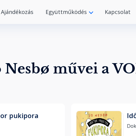
Ajándékozás
Együttműködés
Kapcsolat
o Nesbø művei a V
or pukipora
Id