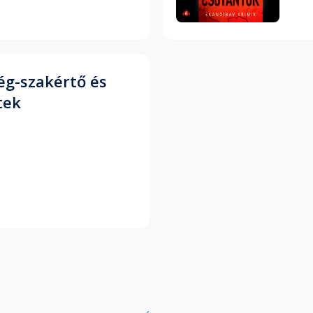
ég-szakértő és
tek