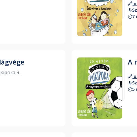
Jo
Sz
7 
Hallgass bele
ilágvége
A 
Doktor Proktor pukipora 3. 
Jo
Sz
5 
Hallgass bele