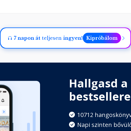
7 napon át
teljesen
ingyen!
Kipróbálom
Hallgasd a
bestsellere
10712 hangosköny
Napi szinten bővülő