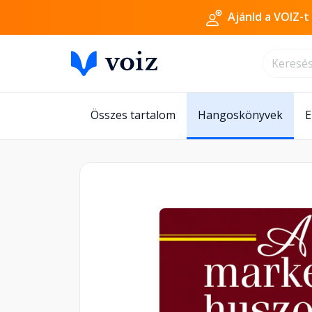
Ajánld a VOIZ-t
Összes tartalom
Hangoskönyvek
E