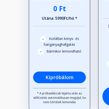
0 Ft
A megjósolhatatlanság törvé
Utána: 5990Ft/hó *
Fejezet hossza: 00:11:54
A siker törvénye
Korlátlan könyv- és
Fejezet hossza: 00:09:36
hanganyaghallgatás
Bármikor lemondható
A kudarc törvénye
Fejezet hossza: 00:05:41
Kipróbálom
A mesterséges szenzációkelté
Fejezet hossza: 00:11:06
* A próbaidőszak lejárta után az
előfizetés automatikusan megújul, ha
nem történik lemondás