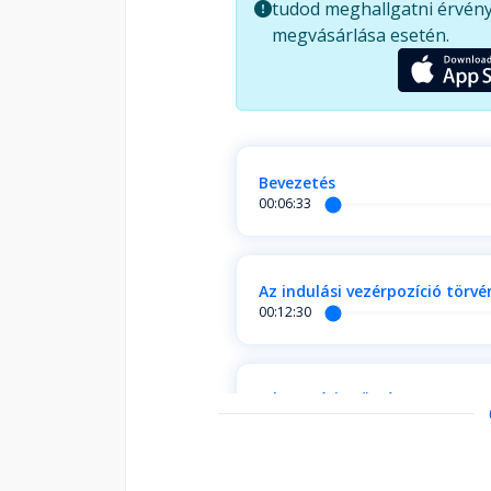
tudod meghallgatni érvény
megvásárlása esetén.
Bevezetés
00:06:33
Az indulási vezérpozíció törvé
00:12:30
A kategória törvénye
00:06:43