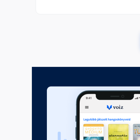
A koponya törvénye
00:06:54
Az érzetek törvénye
Fejezet hossza: 00:13:04
A fókuszálás törvénye
Fejezet hossza: 00:15:30
A kizárólagosság törvénye
Fejezet hossza: 00:06:11
A létra törvénye
Fejezet hossza: 00:10:41