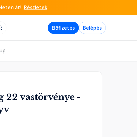
életen át!
Részletek
Előfizetés
Belépés
-up
 22 vastörvénye -
yv