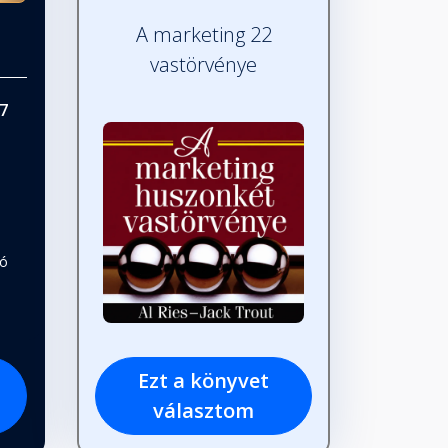
A marketing 22
vastörvénye
7
tó
Ezt a könyvet
választom