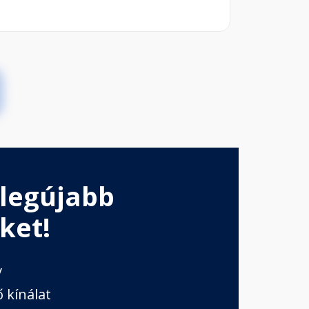
 legújabb
ket!
v
 kínálat