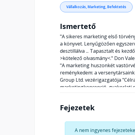
Vállalkozás, Marketing, Befektetés
Ismertető
"A sikeres marketing első törvény
a könyvet. Lenyűgözően egyszerű
desztillálva ... Tapasztalt és k
>kötelező olvasmány<." Don Valen
"A marketing huszonkét vastörv
reménykedem: a versenytársaink 
Group Ltd. vezérigazgatója "Célr
marketingkoncepció, gyakorlati 
elvek fokozottan érvényesek a ma
Godfather's Pizza elnök-vezériga
Fejezetek
talán legismertebb marketing sz
Ries Inc., olyan vállalatoknak do
Citicorp, a Digital Equipment, a
A nem ingyenes fejezeteke