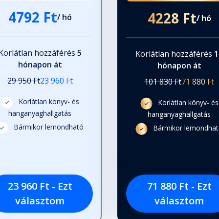
4792 Ft
4228 Ft
/ hó
/ hó
nye
Korlátlan hozzáférés
5
Korlátlan hozzáférés
1
hónapon át
hónapon át
29 950 Ft
23 960 Ft
101 830 Ft
71 880 Ft
Korlátlan könyv- és
Korlátlan könyv- és
hanganyaghallgatás
hanganyaghallgatás
Bármikor lemondható
Bármikor lemondha
s törvénye
23 960 Ft - Ezt
71 880 Ft - Ezt
választom
választom