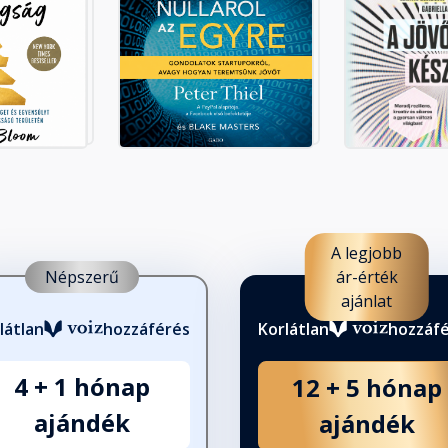
rvénye
A legjobb
Népszerű
ár-érték
ajánlat
látlan
hozzáférés
Korlátlan
hozzáf
4 + 1 hónap
12 + 5 hónap
ajándék
ajándék