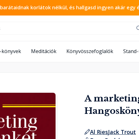
 barátaidnak korlátok nélkül, és hallgasd ingyen akár egy 
-könyvek
Meditációk
Könyvösszefoglalók
Stand
A marketing
Hangoskön
Al Ries
Jack Trout