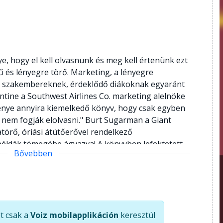
e, hogy el kell olvasnunk és meg kell értenünk ezt
 és lényegre törő. Marketing, a lényegre
ezdő szakembereknek, érdeklődő diákoknak egyaránt
tine a Southwest Airlines Co. marketing alelnöke
énye annyira kiemelkedő könyv, hogy csak egyben
nem fogják elolvasni." Burt Sugarman a Giant
atörő, óriási átütőerővel rendelkező
példák tömegébe ágyazva! A könyvben lefektetett
Bővebben
i versenyfeltételek között." Herman Cain a
zgatója AI Ries és Jack Trout az Egyesült Államok
akemberei. New York-i székhelyű cégük, a Trout &
lgozott, mint a Burger King, a Chase Manhattan, a
z IBM, a Paramount
t csak a
Voiz mobilapplikáción
keresztül