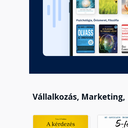
A dualitás törvénye
Fejezet hossza: 00:09:19
Az ellentétek törvénye
Fejezet hossza: 00:10:00
Az osztódás törvénye
Fejezet hossza: 00:10:36
Vállalkozás, Marketing,
A távlat törvénye
Fejezet hossza: 00:10:41