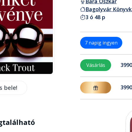
Bara Oszkár
Bagolyvár Könyvk
3 ó 48 p
7 napig ingyen
3990
Vásárlás
s bele!
3990
gtalálható