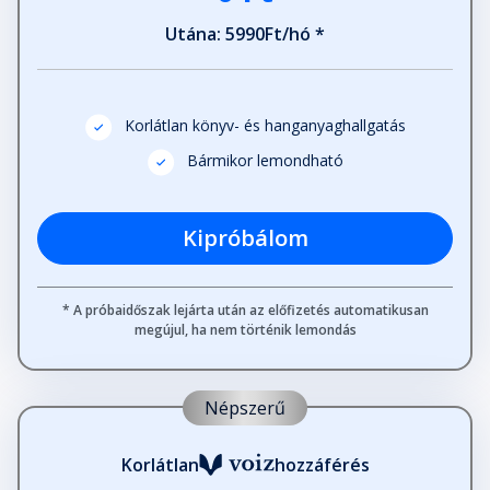
Utána: 5990Ft/hó *
Korlátlan könyv- és hanganyaghallgatás
Bármikor lemondható
Kipróbálom
* A próbaidőszak lejárta után az előfizetés automatikusan
megújul, ha nem történik lemondás
Népszerű
Korlátlan
hozzáférés