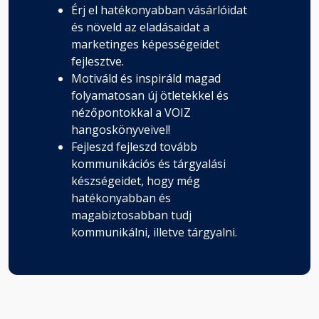
Érj el hatékonyabban vásárlóidat
és növeld az eladásaidat a
marketinges képességeidet
fejlesztve.
Motiváld és inspiráld magad
folyamatosan új ötletekkel és
nézőpontokkal a VOIZ
hangoskönyveivel!
Fejleszd fejleszd tovább
kommunikációs és tárgyalási
készségeidet, hogy még
hatékonyabban és
magabiztosabban tudj
kommunikálni, illetve tárgyalni.