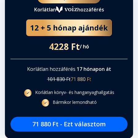
Korlátlan
hozzáférés
12 + 5 hónap ajándék
4228 Ft
/ hó
Korlátlan hozzáférés
17 hónapon át
101 830 Ft
71 880 Ft
Korlátlan könyv- és hanganyaghallgatás
Bármikor lemondható
71 880 Ft - Ezt választom