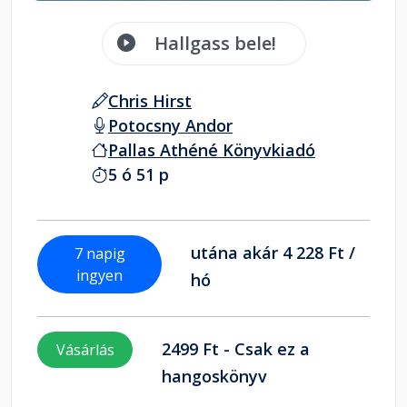
Hallgass bele!
Chris Hirst
Potocsny Andor
Pallas Athéné Könyvkiadó
5 ó 51 p
utána akár 4 228 Ft /
7 napig
ingyen
hó
2499 Ft - Csak ez a
Vásárlás
hangoskönyv