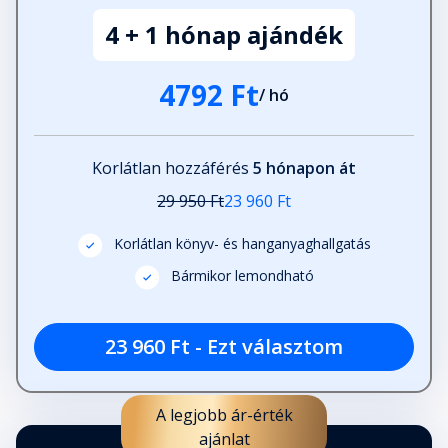
4 + 1 hónap ajándék
4792 Ft
/ hó
Korlátlan hozzáférés
5 hónapon át
29 950 Ft
23 960 Ft
Korlátlan könyv- és hanganyaghallgatás
Bármikor lemondható
23 960 Ft - Ezt választom
A legjobb ár-érték
ajánlat