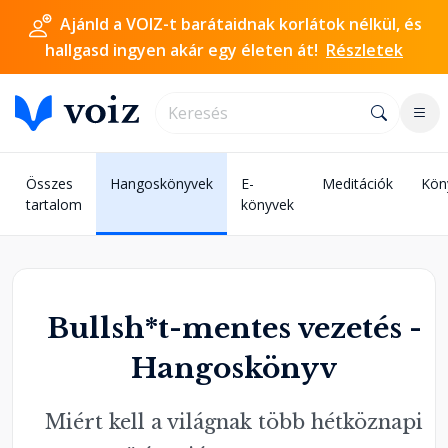
Ajánld a VOIZ-t barátaidnak korlátok nélkül, és
hallgasd ingyen akár egy életen át!
Részletek
Összes
Hangoskönyvek
E-
Meditációk
Kön
tartalom
könyvek
Bullsh*t-mentes vezetés -
Hangoskönyv
Miért kell a világnak több hétköznapi