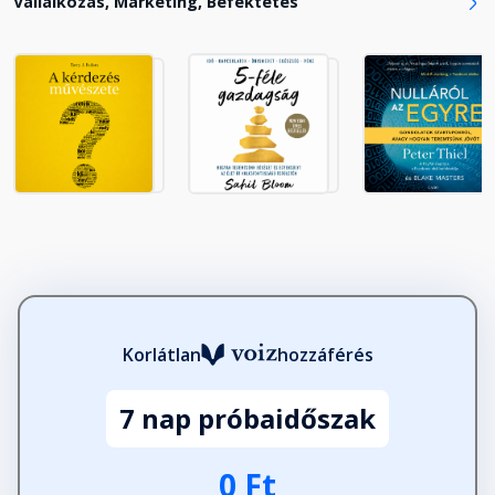
Vállalkozás, Marketing, Befektetés
Korlátlan
hozzáférés
7 nap próbaidőszak
0 Ft