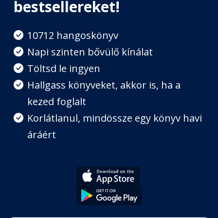
bestsellereket!
5. Követők
Fejezet hossza: 01:01:49
10712 hangoskönyv
Napi szinten bővülő kínálat
Töltsd le ingyen
6. Energia és reziliencia
Fejezet hossza: 00:28:17
Hallgass könyveket, akkor is, ha a
kezed foglalt
7. Önmagad vezetése
Korlátlanul, mindössze egy könyv havi
Fejezet hossza: 00:43:07
áráért
8. Változások élén
Fejezet hossza: 00:57:50
Utószó
Fejezet hossza: 00:07:11