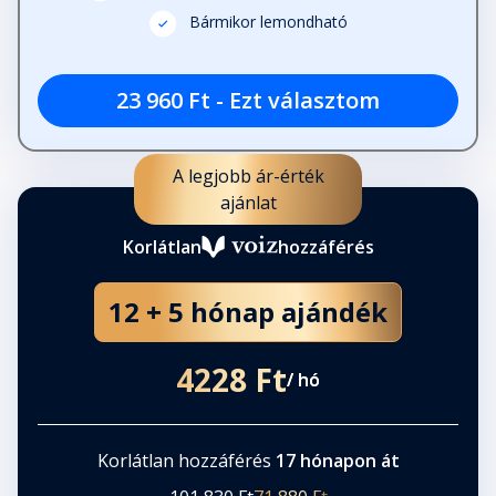
Fejezet hossza: 00:07:15
Bármikor lemondható
23 960 Ft - Ezt választom
Erdőn innen, vízen túl
Fejezet hossza: 00:13:08
A legjobb ár-érték
Utóhang
ajánlat
Fejezet hossza: 00:20:05
Korlátlan
hozzáférés
12 + 5 hónap ajándék
4228 Ft
/ hó
Korlátlan hozzáférés
17 hónapon át