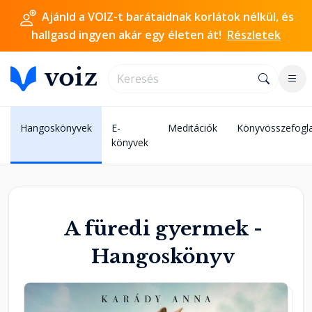
Ajánld a VOIZ-t barátaidnak korlátok nélkül, és
hallgasd ingyen akár egy életen át!
Részletek
Hangoskönyvek
E-
Meditációk
Könyvösszefogl
m
könyvek
A füredi gyermek -
Hangoskönyv