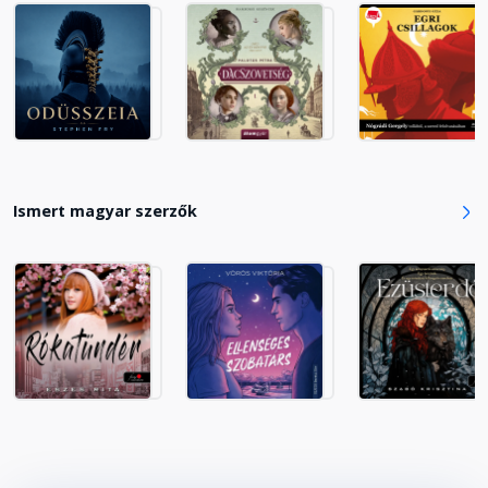
Hajlék
Fejezet hossza: 00:42:46
Fiaskó
Fejezet hossza: 00:11:34
Ismert magyar szerzők
Idomítás
Fejezet hossza: 00:10:14
Borotva
Fejezet hossza: 00:23:07
Kincs