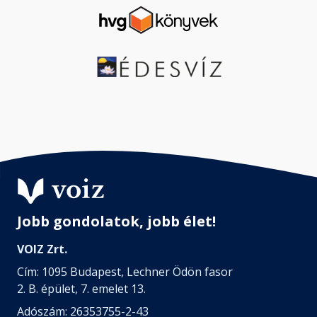
Jobb gondolatok, jobb élet!
VOIZ Zrt.
Cím: 1095 Budapest, Lechner Ödön fasor
2. B. épület, 7. emelet 13.
Adószám: 26353755-2-43