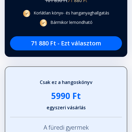
101 830 Ft
71 880 Ft
Korlátlan könyv- és hanganyaghallgatás
Bármikor lemondható
71 880 Ft - Ezt választom
Csak ez a hangoskönyv
5990 Ft
egyszeri vásárlás
A füredi gyermek