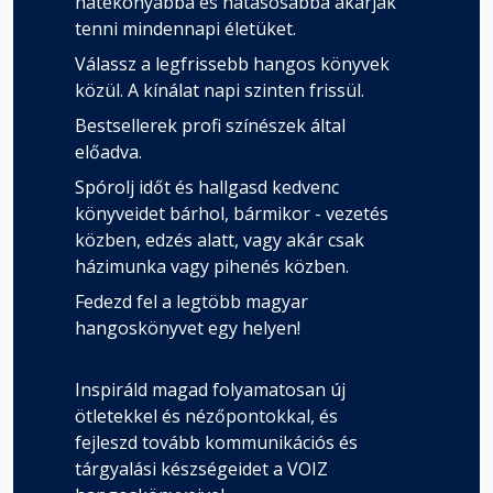
hatékonyabbá és hatásosabbá akarják
tenni mindennapi életüket.
Válassz a legfrissebb hangos könyvek
közül. A kínálat napi szinten frissül.
Bestsellerek profi színészek által
előadva.
Spórolj időt és hallgasd kedvenc
könyveidet bárhol, bármikor - vezetés
közben, edzés alatt, vagy akár csak
házimunka vagy pihenés közben.
Fedezd fel a legtöbb magyar
hangoskönyvet egy helyen!
Inspiráld magad folyamatosan új
ötletekkel és nézőpontokkal, és
fejleszd tovább kommunikációs és
tárgyalási készségeidet a VOIZ