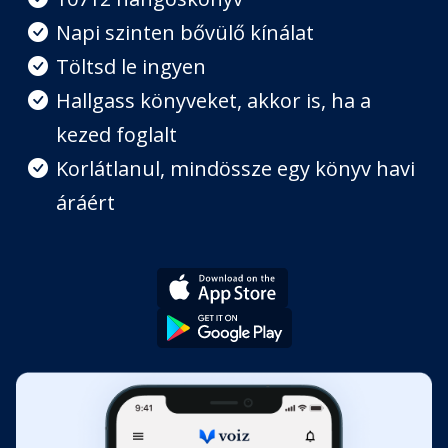
Napi szinten bővülő kínálat
Kelemen
Töltsd le ingyen
Fejezet hossza: 00:20:17
Hallgass könyveket, akkor is, ha a
kezed foglalt
Otthon, édes otthon
Fejezet hossza: 00:11:17
Korlátlanul, mindössze egy könyv havi
áráért
Királyőrzők
Fejezet hossza: 00:13:59
Lakoma
Fejezet hossza: 00:15:42
Sugarak
Fejezet hossza: 00:23:22