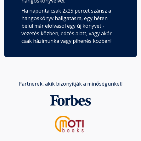
hangoskönyveivel.
Ha naponta csak 2x25 percet szánsz a
hangoskönyv hallgatásra, egy héten
belül már elolvasol egy új könyvet -
vezetés közben, edzés alatt, vagy akár
csak házimunka vagy pihenés közben!
Partnerek, akik bizonyítják a minőségünket!