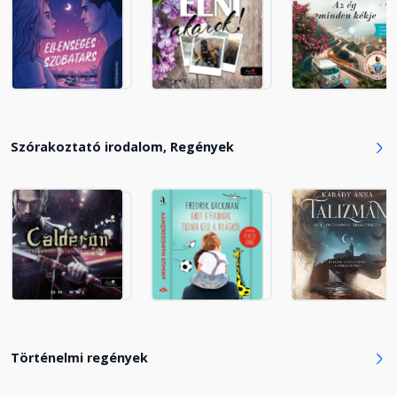
Szömörce
Fejezet hossza: 00:16:39
Búcsú
Szórakoztató irodalom, Regények
Fejezet hossza: 00:16:37
Bátraké a szerencse
Fejezet hossza: 00:08:32
Antré
Fejezet hossza: 00:27:52
Történelmi regények
Utcák
Fejezet hossza: 00:22:17