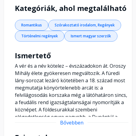
Kategóriák, ahol megtalálható
Romantikus
Szórakoztató irodalom, Regények
Történelmi regények
Ismert magyar szerzők
Ismertető
A vér és a név kötelez – évszázadokon át. Oroszy
Mihály élete gyökeresen megváltozik. A füredi
lány-sorozat lezáró kötetében a 18. század most
megmutatja könyörtelenebb arcát is: a
felvilágosodás korszaka még a látóhatáron sincs,
a feudális rend igazságtalanságai nyomorítják a
köznépet. A földesurakkal szembeni
elégedetlenség egyre nagyobb, a Dunántúl a
Bővebben
jobbágyfelkelések küszöbén áll. A füredi földesúr
ennek ellenére bizakodón tekint a jövőre,