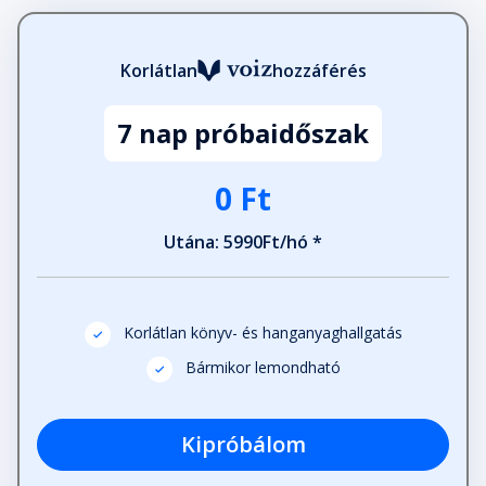
Fejezet hossza: 00:17:12
Korlátlan
hozzáférés
Ajándék
Fejezet hossza: 00:12:04
7 nap próbaidőszak
Férfiág
0 Ft
Fejezet hossza: 00:05:51
Utána: 5990Ft/hó *
Igazság
Fejezet hossza: 00:26:36
Korlátlan könyv- és hanganyaghallgatás
Bármikor lemondható
Úriságok
Fejezet hossza: 00:16:23
Kipróbálom
Nüanszok