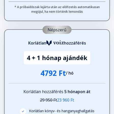
Fejezet hossza: 00:14:31
* A próbaidőszak lejárta után az előfizetés automatikusan
megújul, ha nem történik lemondás
Vígság
Fejezet hossza: 00:05:35
Népszerű
Korlátlan
hozzáférés
Nomen est omen
Fejezet hossza: 00:07:52
4 + 1 hónap ajándék
Iszom a bort...
4792 Ft
Fejezet hossza: 00:05:47
/ hó
Gavallér
Korlátlan hozzáférés
5 hónapon át
Fejezet hossza: 00:06:29
29 950 Ft
23 960 Ft
Korlátlan könyv- és hanganyaghallgatás
Illékony idő