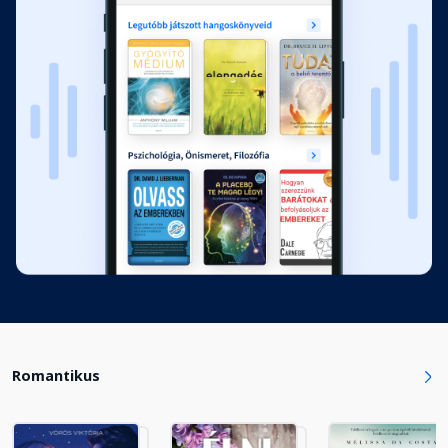
Diéta
Fejezet hossza: 00:25:08
Vica napja
Fejezet hossza: 00:12:40
Séta
Fejezet hossza: 00:24:05
Nyárelő
Fejezet hossza: 00:13:28
Romantikus
Balaton
Fejezet hossza: 00:36:05