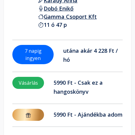
Karády Anna
Dobó Enikő
Gamma Csoport Kft
11 ó 47 p
utána akár 4 228 Ft /
7 napig
ingyen
hó
5990 Ft - Csak ez a
Vásárlás
hangoskönyv
5990 Ft - Ajándékba adom