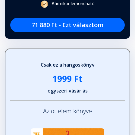
Bármikor lemondható
71 880 Ft - Ezt választom
Csak ez a hangoskönyv
1999 Ft
egyszeri vásárlás
Az öt elem könyve