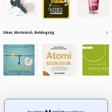
Siker, Motiváció, Boldogság