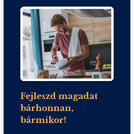
Fejleszd magadat
bárhonnan,
bármikor!