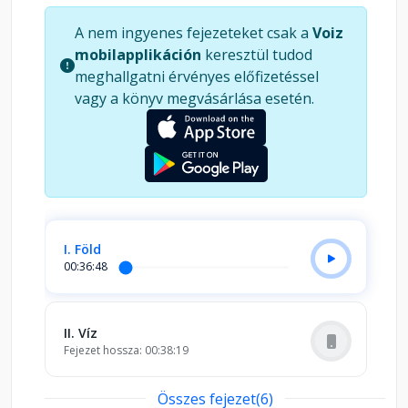
A nem ingyenes fejezeteket csak a
Voiz
mobilapplikáción
keresztül tudod
meghallgatni érvényes előfizetéssel
vagy a könyv megvásárlása esetén.
I. Föld
00:36:48
II. Víz
Fejezet hossza: 00:38:19
Összes fejezet(6)