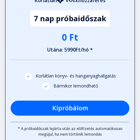
Korlátlan
hozzáférés
7 nap próbaidőszak
0 Ft
Utána: 5990Ft/hó *
Korlátlan könyv- és hanganyaghallgatás
Bármikor lemondható
Kipróbálom
* A próbaidőszak lejárta után az előfizetés automatikusan
megújul, ha nem történik lemondás