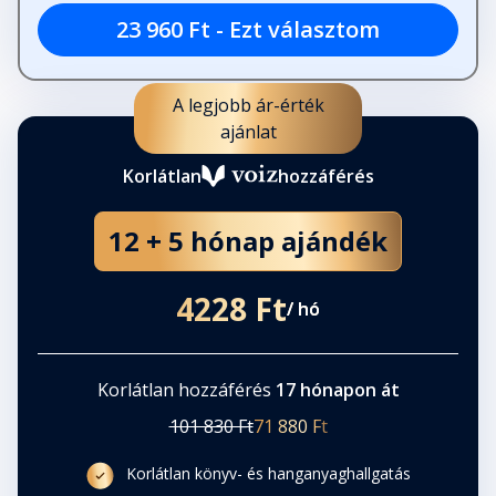
23 960 Ft - Ezt választom
A legjobb ár-érték
ajánlat
Korlátlan
hozzáférés
12 + 5 hónap ajándék
4228 Ft
/ hó
Korlátlan hozzáférés
17 hónapon át
101 830 Ft
71 880 Ft
Korlátlan könyv- és hanganyaghallgatás