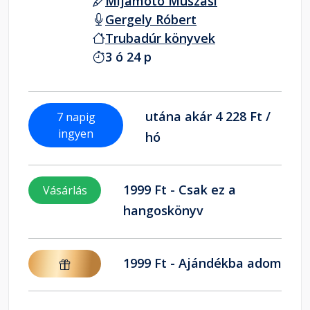
Mijamoto Muszasi
Gergely Róbert
Trubadúr könyvek
3 ó 24 p
utána akár 4 228 Ft /
7 napig
ingyen
hó
1999 Ft - Csak ez a
Vásárlás
hangoskönyv
1999 Ft - Ajándékba adom