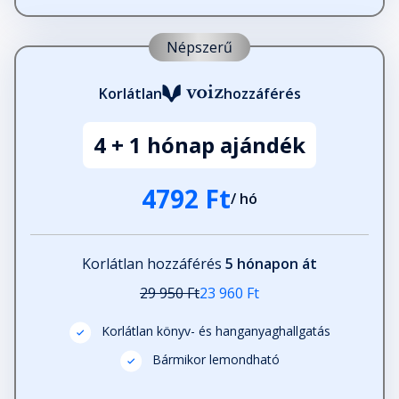
Népszerű
Korlátlan
hozzáférés
4 + 1 hónap ajándék
4792 Ft
/ hó
Korlátlan hozzáférés
5 hónapon át
29 950 Ft
23 960 Ft
Korlátlan könyv- és hanganyaghallgatás
Bármikor lemondható