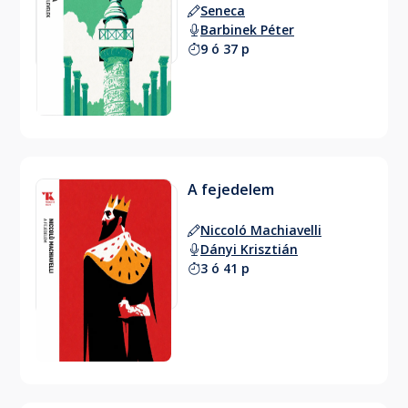
Seneca
Barbinek Péter
9 ó 37 p
A fejedelem
Niccoló Machiavelli
Dányi Krisztián
3 ó 41 p