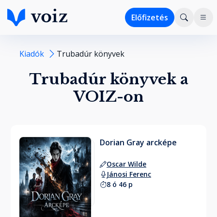
Előfizetés
Kiadók
Trubadúr könyvek
Trubadúr könyvek a
VOIZ-on
Dorian Gray arcképe
Oscar Wilde
Jánosi Ferenc
8 ó 46 p