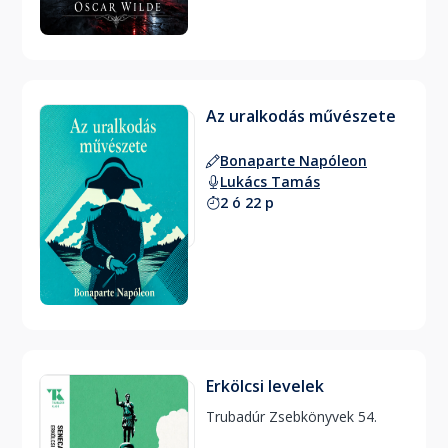
Az uralkodás művészete
Bonaparte Napóleon
Lukács Tamás
2 ó 22 p
Erkölcsi levelek
Trubadúr Zsebkönyvek 54. 