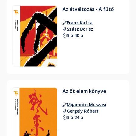
Az átváltozás - A fűtő
Franz Kafka
Szász Borisz
3 ó 40 p
Az öt elem könyve
Mijamoto Muszasi
Gergely Róbert
3 ó 24 p