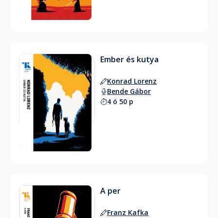
Ember és kutya
Konrad Lorenz
Bende Gábor
4 ó 50 p
A per
Franz Kafka