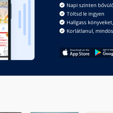
órugói
Napi szinten bővülő
Töltsd le ingyen
Hallgass könyveket, 
gadásának szépsége
Korlátlanul, mindös