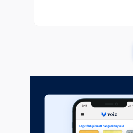
3. fejezet: Változások, amel
Fejezet hossza: 00:50:43
4. fejezet: Változások, amely
Fejezet hossza: 01:09:20
5. fejezet: Változtatások, am
Fejezet hossza: 00:51:23
6. fejezet: Amikor a változás
Fejezet hossza: 01:00:38