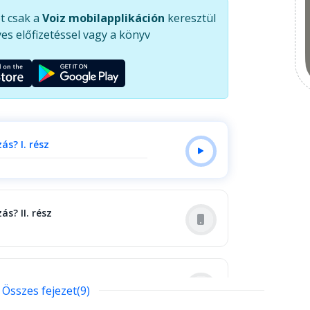
témák, kérdések és megerősítő gyakorlatok
t csak a
Voiz mobilapplikáción
keresztül
izonytalanságot. A szerző segít elengedni az
es előfizetéssel vagy a könyv
 befogadására, és rávilágít ezeknek a zűrzavaros
gességére és szépségére. Ne engedd, hogy az
ejlődésed és a lehetőségeid útjába álljanak! Öleld
 át az életedet!
ás? I. rész
ás? II. rész
ól, hogy változtassunk?
Összes fejezet(9)