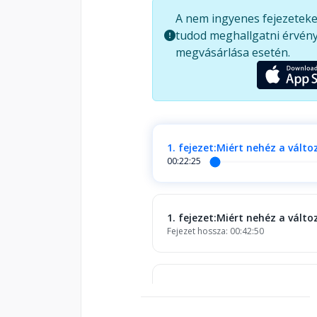
viselned. A könyvben felmerülő 
A nem ingyenes fejezeteke
csillapítják a benned felmerülő b
tudod meghallgatni érvény
aggodalmaidat, teret nyitni az új
megvásárlása esetén.
átmeneti időszakoknak a szüksé
ismeretlentől való félelem saját f
magadhoz a változást, és alakítsd
1. fejezet:Miért nehéz a változ
00:22:25
1. fejezet:Miért nehéz a változ
Fejezet hossza: 00:42:50
2. fejezet: Mi tart vissza att
Fejezet hossza: 01:08:54