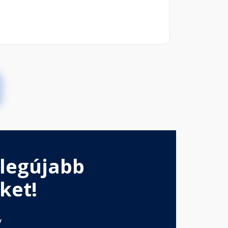
 legújabb
ket!
v