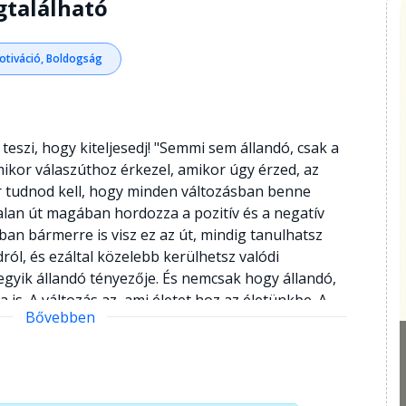
gtalálható
Motiváció, Boldogság
 teszi, hogy kiteljesedj! "Semmi sem állandó, csak a
mikor válaszúthoz érkezel, amikor úgy érzed, az
or tudnod kell, hogy minden változásban benne
talan út magában hordozza a pozitív és a negatív
ban bármerre is visz ez az út, mindig tanulhatsz
ól, és ezáltal közelebb kerülhetsz valódi
egyik állandó tényezője. És nemcsak hogy állandó,
 is. A változás az, ami életet hoz az életünkbe. A
Bővebben
s kapuja." - Najwa Zebian Najwa Zebian könyve egy
tszólag félelmetes, változással teli ismeretlen
rző segítségével átlendülhetsz azokon a váratlan
dor eléd, és amelyeket akarva-akaratlanul el kell