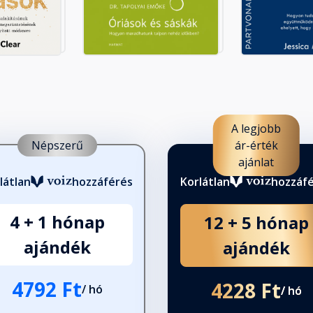
A legjobb
Népszerű
ár-érték
ajánlat
látlan
hozzáférés
Korlátlan
hozzáf
4 + 1 hónap
12 + 5 hónap
ajándék
ajándék
4792 Ft
4228 Ft
/ hó
/ hó