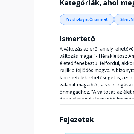
Kategóriák, ahol me
Pszichológia, Önismeret
Siker, 
Ismertető
A változás az erő, amely lehetővé
változás maga." - Hérakleitosz A
életed fenekestül felfordul, akk
rejlik a fejlődés magva. A bizony
kimenetelek lehetőségét is, azon
valamit magadról, a szorongásaidr
önmagadhoz. "A változás az élet 
de az élet egyik legszebb igazsága
változás az autentikus átalakulá
gyakorlatias útmutató, amely a lá
Fejezetek
terepen vezet végig téged. A sze
akadályokon, amelyeket az élet so