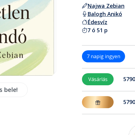
Najwa Zebian
Balogh Anikó
Édesvíz
7 ó 51 p
7 napig ingyen
5790
Vásárlás
s bele!
5790