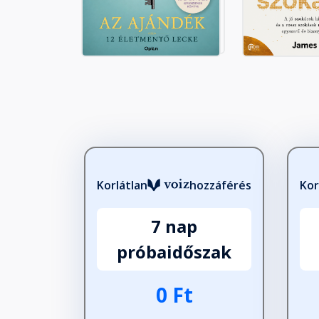
Korlátlan
hozzáférés
Kor
7 nap
próbaidőszak
0 Ft