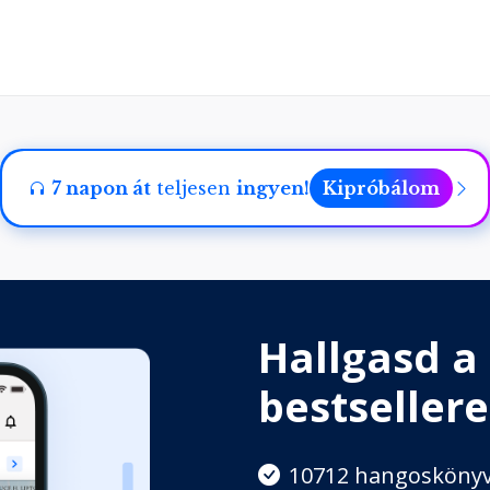
yeket nem mi választunk
eket mi választunk
7 napon át
teljesen
ingyen!
Kipróbálom
elyeket meg kell tennünk
Hallgasd a
 nem a várt módon történik
bestsellere
10712 hangosköny