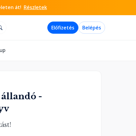
életen át!
Részletek
Előfizetés
Belépés
-up
 állandó -
yv
ást!