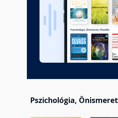
7. fejezet: A változás mozgat
Fejezet hossza: 00:59:11
8. fejezet: A változás megra
Fejezet hossza: 00:46:33
Pszichológia, Önismeret