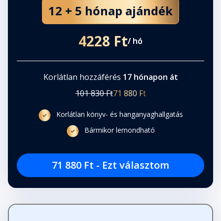
12 + 5 hónap ajándék
4228 Ft
/ hó
Korlátlan hozzáférés
17 hónapon át
101 830 Ft
71 880 Ft
Korlátlan könyv- és hanganyaghallgatás
Bármikor lemondható
71 880 Ft - Ezt választom