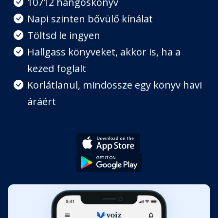
10712 hangoskönyv
Fejezet hossza: 00:04:02
Napi szinten bővülő kínálat
Töltsd le ingyen
Harmadik fordulópont
Hallgass könyveket, akkor is, ha a
Fejezet hossza: 00:05:29
kezed foglalt
Korlátlanul, mindössze egy könyv havi
Negyedik fordulópont
Fejezet hossza: 00:08:20
áráért
Ötödik fordulópont
Fejezet hossza: 00:08:07
Hatodik fordulópont
Fejezet hossza: 00:05:36
Hetedik fordulópont