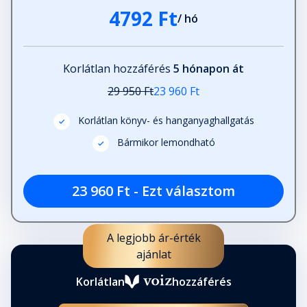
4792 Ft
/ hó
Korlátlan hozzáférés
5 hónapon át
29 950 Ft
23 960 Ft
Korlátlan könyv- és hanganyaghallgatás
Bármikor lemondható
23 960 Ft - Ezt választom
A legjobb ár-érték
ajánlat
Korlátlan
hozzáférés