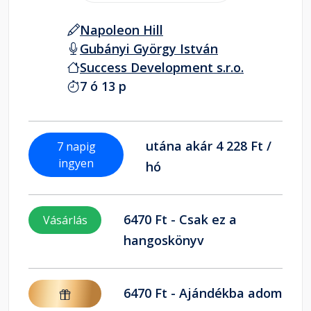
Napoleon Hill
Gubányi György István
Success Development s.r.o.
7 ó 13 p
utána akár 4 228 Ft /
7 napig
ingyen
hó
6470 Ft - Csak ez a
Vásárlás
hangoskönyv
6470 Ft - Ajándékba adom