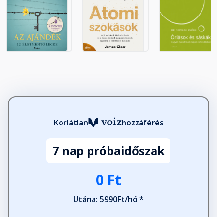
Tolerancia!
Fejezet hossza: 00:02:46
Tizenhatodik Lecke – Az
Aranyszabály
Fejezet hossza: 00:11:26
Az ima hatalm
Fejezet hossza: 00:41:10
Korlátlan
hozzáférés
7 nap próbaidőszak
Az én etikai kódexem
Fejezet hossza: 01:08:36
0 Ft
Személyes elemző szolgáltatás
Utána: 5990Ft/hó *
Fejezet hossza: 00:02:43