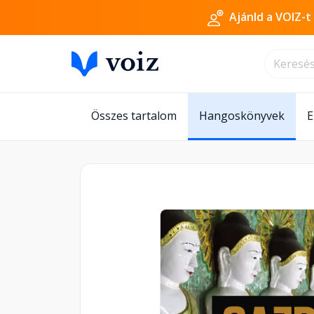
Ajánld a VOIZ-t
Összes tartalom
Hangoskönyvek
E