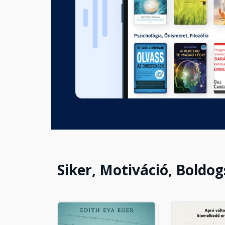
A szexuális érzelem átalakít
Fejezet hossza: 00:32:47
A sikeres élethez légy sikere
Fejezet hossza: 00:42:44
Mesterelmecsoport - tudomán
Fejezet hossza: 00:37:00
Siker, Motiváció, Boldo
Nyerd el a kompenzáció örök 
Fejezet hossza: 00:38:32