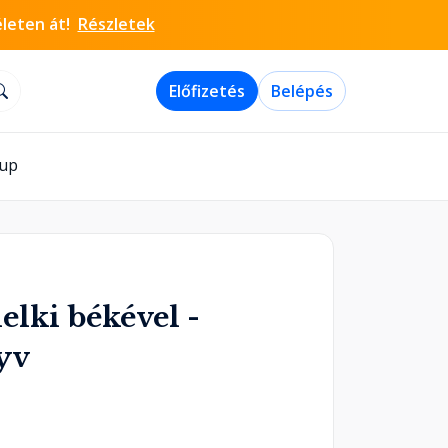
életen át!
Részletek
Előfizetés
Belépés
-up
elki békével -
yv