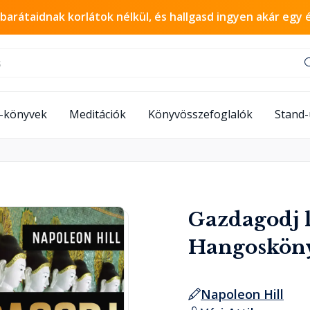
 barátaidnak korlátok nélkül, és hallgasd ingyen akár egy 
-könyvek
Meditációk
Könyvösszefoglalók
Stand
Gazdagodj l
Hangoskön
Napoleon Hill