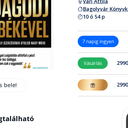
Vári Attila
Bagolyvár Könyvk
10 ó 54 p
7 napig ingyen
2990
Vásárlás
s bele!
2990
gtalálható