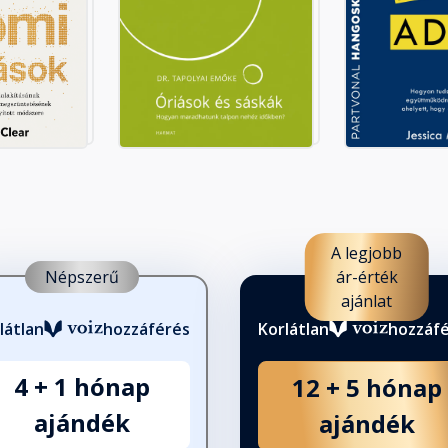
ideig
A legjobb
Népszerű
ár-érték
ajánlat
lusz
látlan
hozzáférés
Korlátlan
hozzáf
4 + 1 hónap
12 + 5 hónap
 éled-e, amivel a Teremtő
ajándék
ajándék