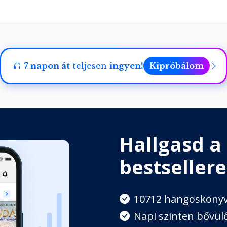
hozó alapvető beállítottság
badon élhetsz
7 napon át
teljesen
ingyen!
Kipróbálom
 szolgálod őt?
Hallgasd a
 áldott művészete
bestsellere
10712 hangosköny
Napi szinten bővülő