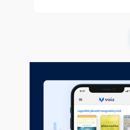
A jólétet és a lelki békét meg
00:34:53
Ha nincs benned félelem, sza
Fejezet hossza: 00:38:20
A pénz szolgál téged, vagy te
Fejezet hossza: 00:41:11
Gazdagságod megosztásának
Fejezet hossza: 00:34:24
Egészséges egód kialakítása
Fejezet hossza: 00:35:35