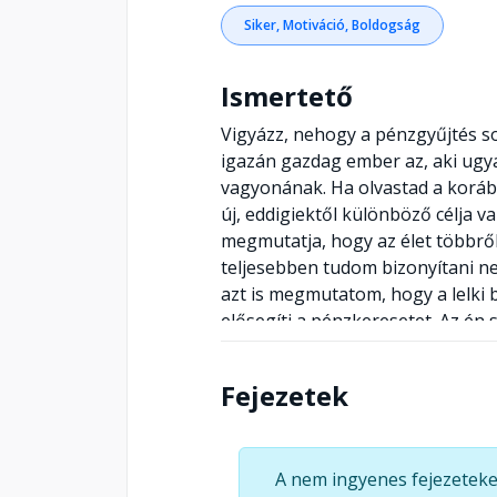
Siker, Motiváció, Boldogság
Ismertető
Vigyázz, nehogy a pénzgyűjtés so
igazán gazdag ember az, aki ugya
vagyonának. Ha olvastad a korá
új, eddigiektől különböző célja 
megmutatja, hogy az élet többről
teljesebben tudom bizonyítani ne
azt is megmutatom, hogy a lelki
elősegíti a pénzkeresetet. Az é
sajátjaidat.
Fejezetek
A nem ingyenes fejezeteke