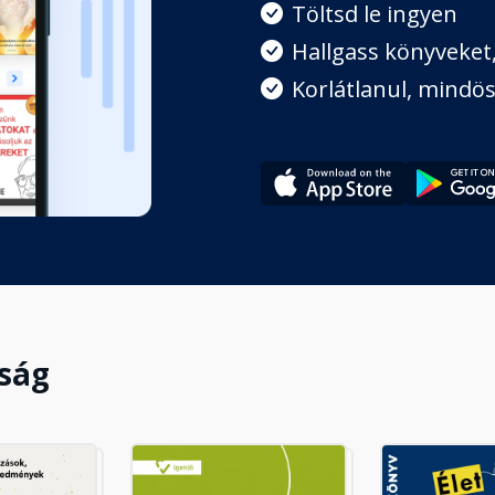
Töltsd le ingyen
Hallgass könyveket, 
ása az eredményesség erejévé
Korlátlanul, mindös
sen önmagad!
yon túli erő
gság
törvényének hathatós segítségét!