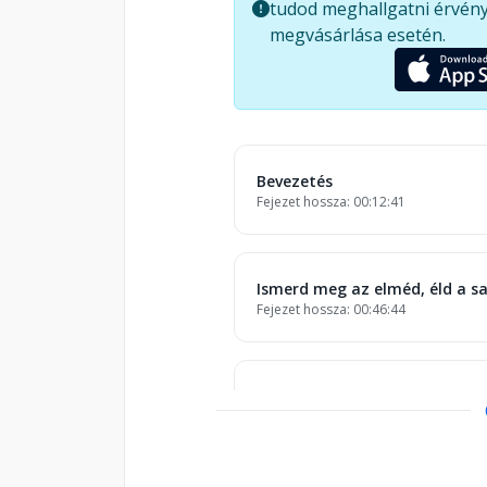
tudod meghallgatni érvény
megvásárlása esetén.
Bevezetés
Fejezet hossza: 00:12:41
Ismerd meg az elméd, éld a sa
Fejezet hossza: 00:46:44
Zárd rá az ajtót a múltadra!
Fejezet hossza: 00:41:38