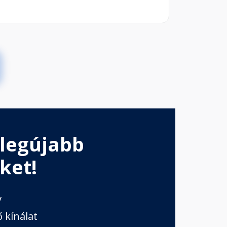
 legújabb
ket!
v
 kínálat