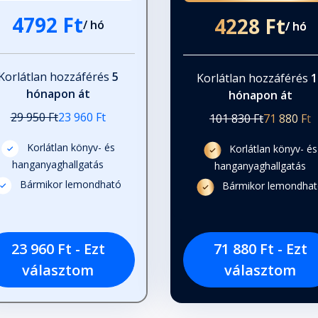
4792 Ft
4228 Ft
/ hó
/ hó
Korlátlan hozzáférés
5
Korlátlan hozzáférés
1
hónapon át
hónapon át
29 950 Ft
23 960 Ft
101 830 Ft
71 880 Ft
Korlátlan könyv- és
Korlátlan könyv- és
hanganyaghallgatás
hanganyaghallgatás
Bármikor lemondható
Bármikor lemondha
23 960 Ft - Ezt
71 880 Ft - Ezt
választom
választom