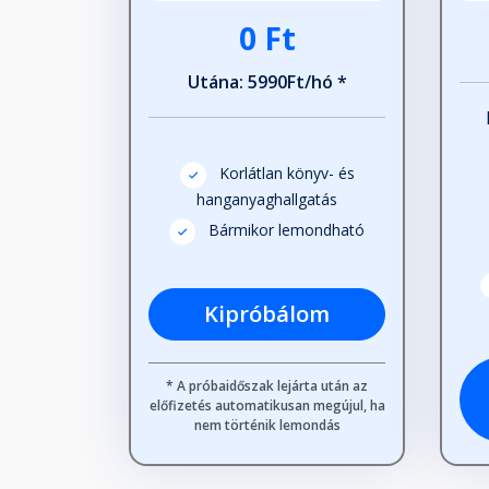
0 Ft
Utána: 5990Ft/hó *
Korlátlan könyv- és
hanganyaghallgatás
Bármikor lemondható
Kipróbálom
* A próbaidőszak lejárta után az
előfizetés automatikusan megújul, ha
nem történik lemondás