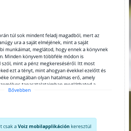
rán túl sok mindent feladj magadból, mert az
núgy ura a saját elméjének, mint a saját
bbi munkáimat, meglátod, hogy ennek a könyvnek
van. Minden könyvem többféle módon is
 szól, mint a pénz megkereséséről. Itt most
ked ezt a tényt, mint ahogyan évekkel ezelőtt és
 béke önmagában olyan hatalmas erő, amely
n személyes tapasztalataimban megláthatod a
Bővebben
t csak a
Voiz mobilapplikáción
keresztül