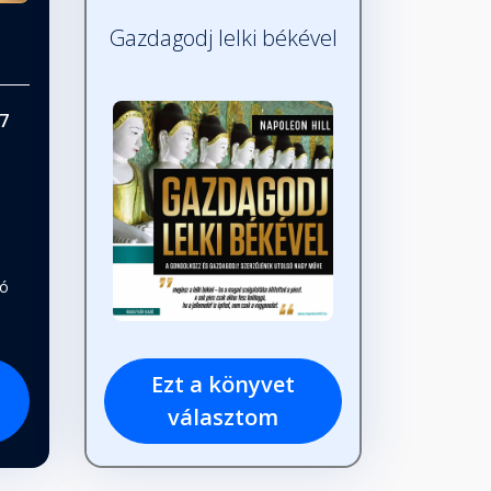
Gazdagodj lelki békével
7
tó
Ezt a könyvet
választom