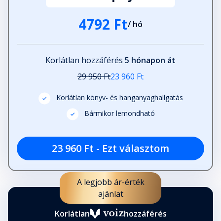
4792 Ft
/ hó
Korlátlan hozzáférés
5 hónapon át
29 950 Ft
23 960 Ft
Korlátlan könyv- és hanganyaghallgatás
Bármikor lemondható
23 960 Ft - Ezt választom
A legjobb ár-érték
ajánlat
Korlátlan
hozzáférés