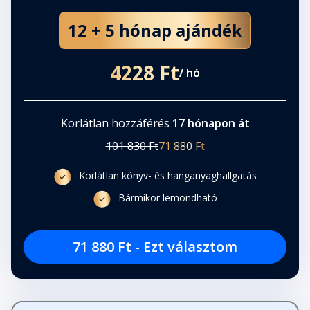
12 + 5 hónap ajándék
4228 Ft
/ hó
Korlátlan hozzáférés
17 hónapon át
101 830 Ft
71 880 Ft
Korlátlan könyv- és hanganyaghallgatás
Bármikor lemondható
71 880 Ft - Ezt választom