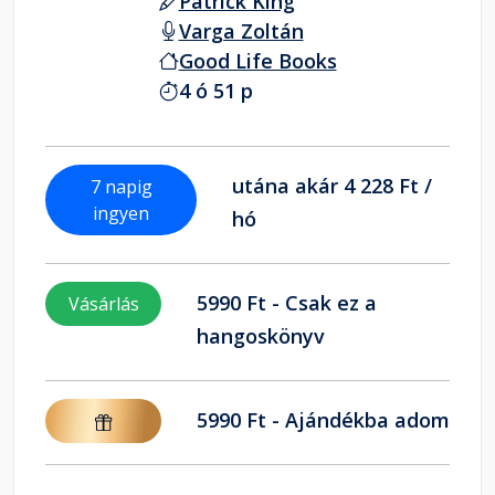
Patrick King
Varga Zoltán
Good Life Books
4 ó 51 p
utána akár 4 228 Ft /
7 napig
ingyen
hó
5990 Ft - Csak ez a
Vásárlás
hangoskönyv
5990 Ft - Ajándékba adom