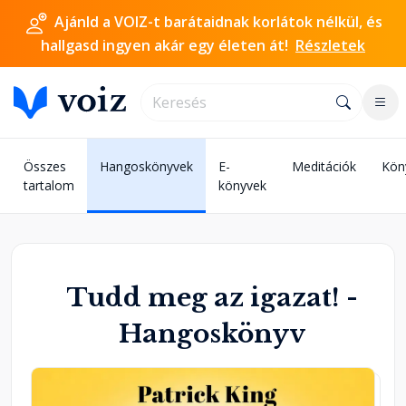
Ajánld a VOIZ-t barátaidnak korlátok nélkül, és
hallgasd ingyen akár egy életen át!
Részletek
Összes
Hangoskönyvek
E-
Meditációk
Kön
tartalom
könyvek
Tudd meg az igazat! -
Hangoskönyv