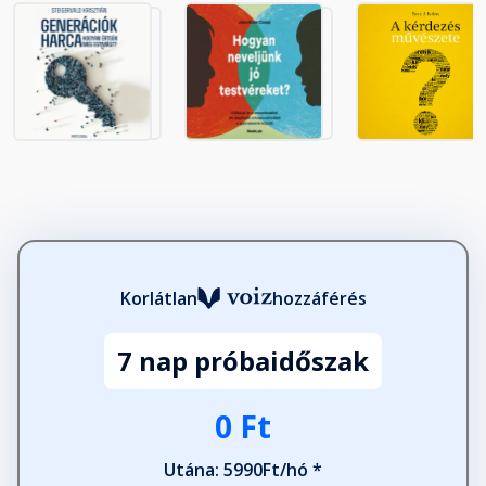
Korlátlan
hozzáférés
7 nap próbaidőszak
0 Ft
Utána: 5990Ft/hó *