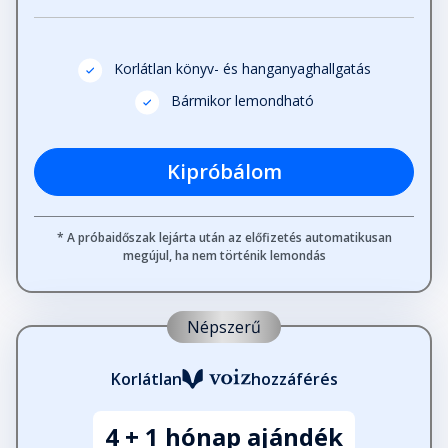
Korlátlan könyv- és hanganyaghallgatás
Bármikor lemondható
Kipróbálom
* A próbaidőszak lejárta után az előfizetés automatikusan
megújul, ha nem történik lemondás
Népszerű
Korlátlan
hozzáférés
4 + 1 hónap ajándék