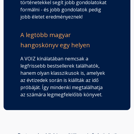
történetekkel segít jobb gondolatokat
formálni - és jobb gondolatok pedig
jobb életet eredményeznek!
A legtöbb magyar
hangoskönyv egy helyen
A VOIZ kínálatában nemcsak a
legfrissebb bestsellerek találhatók,
hanem olyan klasszikusok is, amelyek
az évtizedek során is kiállták az idő
próbáját. Így mindenki megtalálhatja
az számára legmegfelelőbb könyvet.