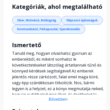
Kategóriák, ahol megtalálható
Siker, Motiváció, Boldogság
Népszerű újdonságok
Kommunikáció, Párkapcsolat, Gyereknevelés
Ismertető
Tanuld meg, hogyan olvashatsz gyorsan az
emberekből, és miként vonhatsz le
következtetéseket látszólag ártatlannak tűnő és
könnyed kérdések segítségével! Az emberek
jelentős része zárkózott, falat emel maga köré,
vagy épp szándékosan titkolózik. Nos, bármi
legyen is a helyzet, ez a könyv megmutatja neked,
hogyan puhíthatod meg őket, és derítheted ki,
Bővebben
hogy pontosan mit is akarnak. Megismerheted,
hogyan tudod finoman úgy terelni a beszélgetést