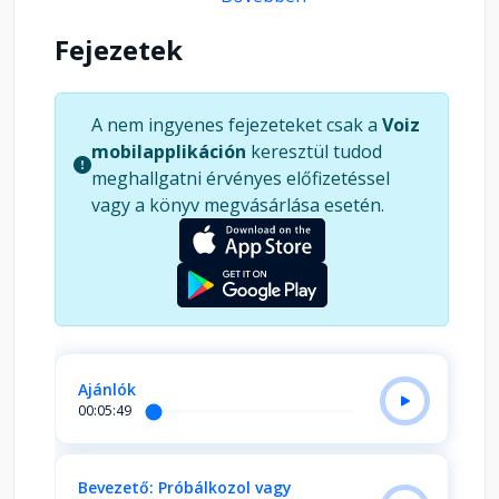
akarsz haladni, töltsd le a könyvhöz tartozó
bónuszokat.
Fejezetek
https://pongorjuhaszattila.hu/onjarobb-
kezdocsomag/
A nem ingyenes fejezeteket csak a
Voiz
mobilapplikáción
keresztül tudod
meghallgatni érvényes előfizetéssel
vagy a könyv megvásárlása esetén.
Ajánlók
00:05:49
Bevezető: Próbálkozol vagy