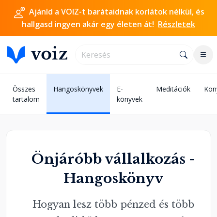
Ajánld a VOIZ-t barátaidnak korlátok nélkül, és
hallgasd ingyen akár egy életen át!
Részletek
Összes
Hangoskönyvek
E-
Meditációk
Kön
tartalom
könyvek
Önjáróbb vállalkozás -
Hangoskönyv
Hogyan lesz több pénzed és több