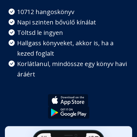
10712 hangoskönyv
05 | Önjáró munkatársak és
Napi szinten bővülő kínálat
vezetők stratégiája
Töltsd le ingyen
Fejezet hossza: 00:40:33
Hallgass könyveket, akkor is, ha a
06 | Rendszerek &
kezed foglalt
hatástöbbszörözők stratégiája
Korlátlanul, mindössze egy könyv havi
Fejezet hossza: 00:56:58
áráért
07 | Biznisz Matek & Profit First
stratégiája
Fejezet hossza: 00:46:32
08 | Az önjáró vállalkozói életstílus
stratégiája
Fejezet hossza: 00:28:48