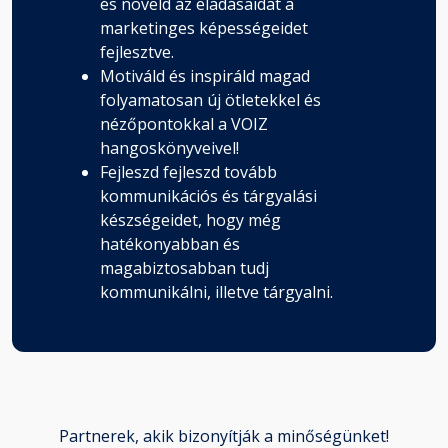
és növeld az eladásaidat a
marketinges képességeidet
fejlesztve.
Motiváld és inspiráld magad
folyamatosan új ötletekkel és
nézőpontokkal a VOIZ
hangoskönyveivel!
Fejleszd fejleszd tovább
kommunikációs és tárgyalási
készségeidet, hogy még
hatékonyabban és
magabiztosabban tudj
kommunikálni, illetve tárgyalni.
Partnerek, akik bizonyítják a minőségünket!