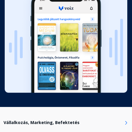
09 | Hogyan leszel szabad
cégtulajdonos vállalkozó?
Fejezet hossza: 00:08:53
Köszönetnyilvánítás
Fejezet hossza: 00:05:22
Vállalkozás, Marketing, Befektetés