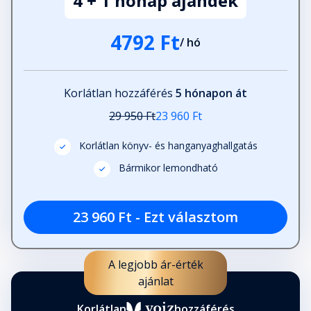
4 + 1 hónap ajándék
4792 Ft
/ hó
Korlátlan hozzáférés
5 hónapon át
29 950 Ft
23 960 Ft
Korlátlan könyv- és hanganyaghallgatás
Bármikor lemondható
23 960 Ft - Ezt választom
A legjobb ár-érték
ajánlat
Korlátlan
hozzáférés