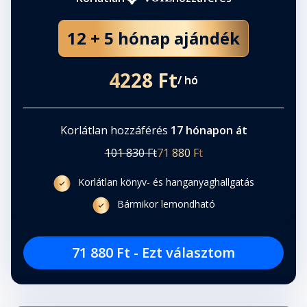
12 + 5 hónap ajándék
4228 Ft
/ hó
Korlátlan hozzáférés
17 hónapon át
101 830 Ft
71 880 Ft
Korlátlan könyv- és hanganyaghallgatás
Bármikor lemondható
71 880 Ft - Ezt választom