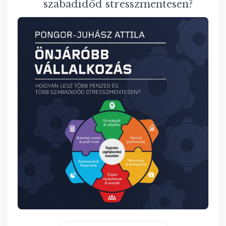
szabadidőd stresszmentesen?