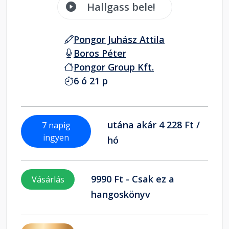
Hallgass bele!
Pongor Juhász Attila
Boros Péter
Pongor Group Kft.
6 ó 21 p
utána akár 4 228 Ft /
7 napig
ingyen
hó
9990 Ft - Csak ez a
Vásárlás
hangoskönyv