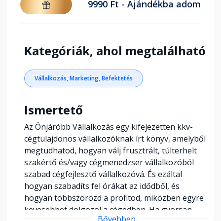
9990 Ft - Ajándékba adom
Kategóriák, ahol megtalálható
Vállalkozás, Marketing, Befektetés
Ismertető
Az Önjáróbb Vállalkozás egy kifejezetten kkv-
cégtulajdonos vállalkozóknak írt könyv, amelyből
megtudhatod, hogyan válj frusztrált, túlterhelt
szakértő és/vagy cégmenedzser vállalkozóból
szabad cégfejlesztő vállalkozóvá. És ezáltal
hogyan szabadíts fel órákat az idődből, és
hogyan többszörözd a profitod, miközben egyre
kevesebbet dolgozol a cégedben. Ha gyorsan
Bővebben