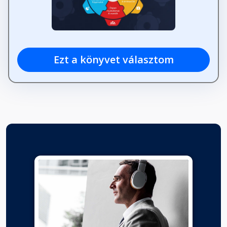
Ezt a könyvet választom