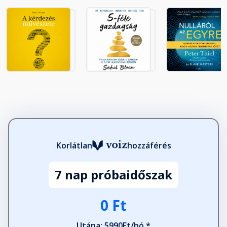
Korlátlan
hozzáférés
7 nap próbaidőszak
0 Ft
Utána: 5990Ft/hó *