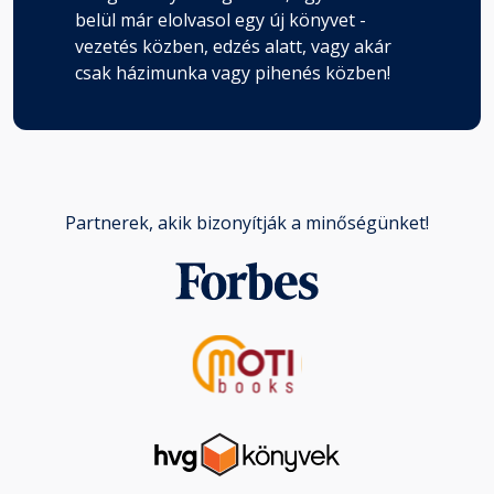
belül már elolvasol egy új könyvet -
vezetés közben, edzés alatt, vagy akár
csak házimunka vagy pihenés közben!
Partnerek, akik bizonyítják a minőségünket!