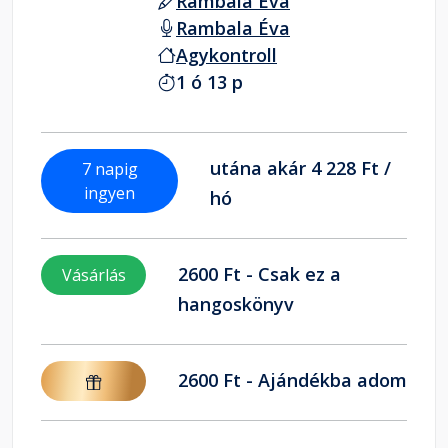
Rambala Éva
Rambala Éva
Agykontroll
1 ó 13 p
utána akár 4 228 Ft /
7 napig
ingyen
hó
2600 Ft - Csak ez a
Vásárlás
hangoskönyv
2600 Ft - Ajándékba adom