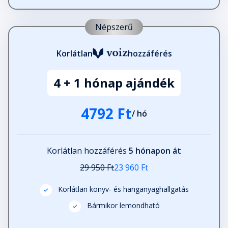
Népszerű
Korlátlan
hozzáférés
4 + 1 hónap ajándék
4792 Ft
/ hó
Korlátlan hozzáférés
5 hónapon át
29 950 Ft
23 960 Ft
Korlátlan könyv- és hanganyaghallgatás
Bármikor lemondható