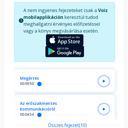
A nem ingyenes fejezeteket csak a
Voiz
mobilapplikáción
keresztül tudod
meghallgatni érvényes előfizetéssel
vagy a könyv megvásárlása esetén.
Megértés
00:09:50
Az erőszakmentes
kommunikációról
00:04:54
Összes fejezet(10)