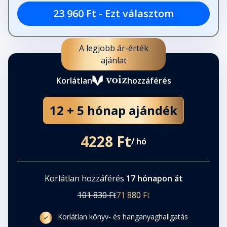
23 960 Ft - Ezt választom
A legjobb ár-érték
ajánlat
Korlátlan
hozzáférés
12 + 5 hónap ajándék
4228 Ft
/ hó
Korlátlan hozzáférés
17 hónapon át
101 830 Ft
71 880 Ft
Korlátlan könyv- és hanganyaghallgatás