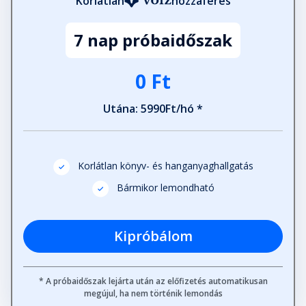
Korlátlan
hozzáférés
7 nap próbaidőszak
0 Ft
Utána: 5990Ft/hó *
Korlátlan könyv- és hanganyaghallgatás
Bármikor lemondható
Kipróbálom
* A próbaidőszak lejárta után az előfizetés automatikusan
megújul, ha nem történik lemondás