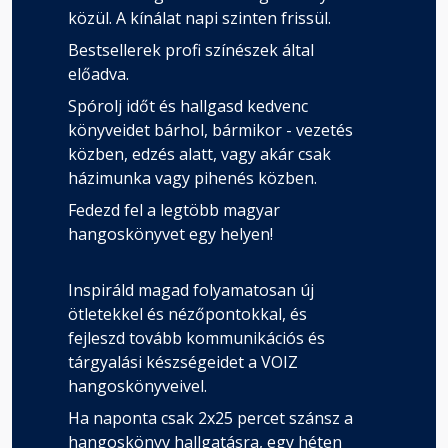
közül. A kínálat napi szinten frissül.
Bestsellerek profi színészek által
előadva.
Spórolj időt és hallgasd kedvenc
könyveidet bárhol, bármikor - vezetés
közben, edzés alatt, vagy akár csak
házimunka vagy pihenés közben.
Fedezd fel a legtöbb magyar
hangoskönyvet egy helyen!
Inspiráld magad folyamatosan új
ötletekkel és nézőpontokkal, és
fejleszd tovább kommunikációs és
tárgyalási készségeidet a VOIZ
hangoskönyveivel.
Ha naponta csak 2x25 percet szánsz a
hangoskönyv hallgatásra, egy héten