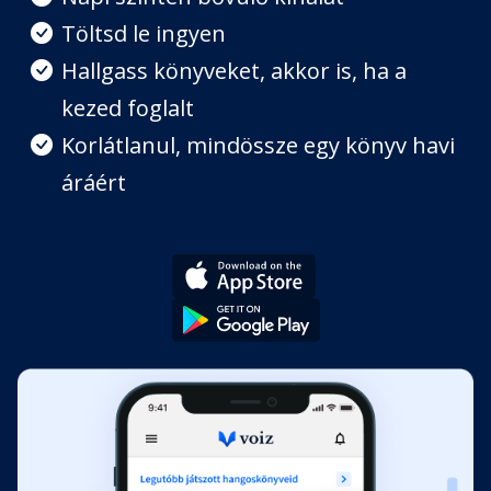
Töltsd le ingyen
Mikor használjunk szavakat?
Hallgass könyveket, akkor is, ha a
Fejezet hossza: 00:02:58
kezed foglalt
Korlátlanul, mindössze egy könyv havi
Empátia
Fejezet hossza: 00:13:14
áráért
Példamondatok
Fejezet hossza: 00:02:46