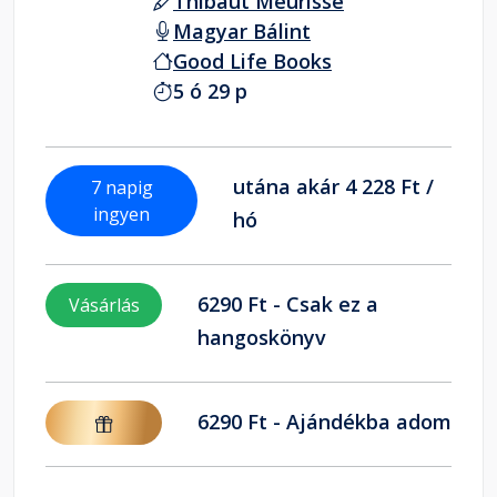
Thibaut Meurisse
Magyar Bálint
Good Life Books
5 ó 29 p
utána akár 4 228 Ft /
7 napig
ingyen
hó
6290 Ft - Csak ez a
Vásárlás
hangoskönyv
6290 Ft - Ajándékba adom