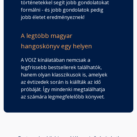
történetekkel segít jobb gondolatokat
formálni - és jobb gondolatok pedig
jobb életet eredményeznek!
A legtöbb magyar
hangoskönyv egy helyen
A VOIZ kínálatában nemcsak a
legfrissebb bestsellerek találhatók,
hanem olyan klasszikusok is, amelyek
az évtizedek során is kiállták az idő
próbáját. Így mindenki megtalálhatja
az számára legmegfelelőbb könyvet.