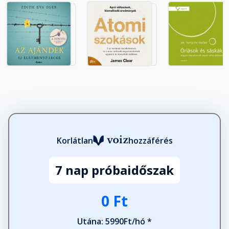
Az időbeosztás fontossága
Fejezet hossza: 00:05:11
Egyszerre egy nagy projektre
koncentrálj
Fejezet hossza: 00:13:56
Az energiád növelése
Fejezet hossza: 00:05:13
Korlátlan
hozzáférés
5. A "csillogó tárgy-szindróma"
7 nap próbaidőszak
leküzdése
Fejezet hossza: 00:00:53
0 Ft
Miért hajszolod mindig a
Utána: 5990Ft/hó *
következő nagy dolgot?