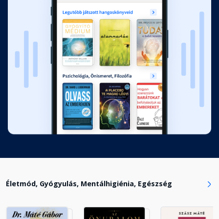
Fejezet hossza: 00:05:38
A négy motiváló tényező
Fejezet hossza: 00:07:39
3. Hatékony tervezés
Fejezet hossza: 00:01:42
A céljaid lebontása
Fejezet hossza: 00:15:10
Hogyan hozz létre egy működő
elszámoltathatósági rendszert?
Életmód, Gyógyulás, Mentálhigiénia, Egészség
Fejezet hossza: 00:06:22