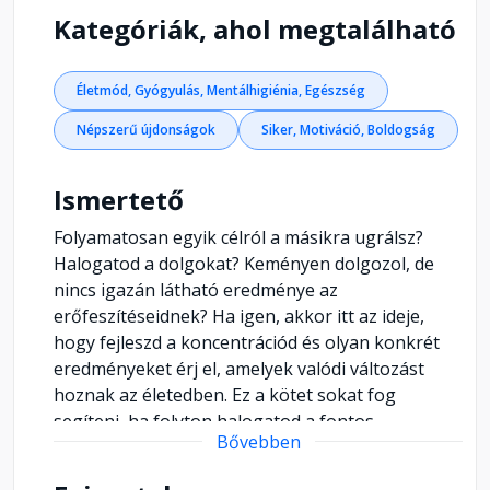
Kategóriák, ahol megtalálható
Életmód, Gyógyulás, Mentálhigiénia, Egészség
Népszerű újdonságok
Siker, Motiváció, Boldogság
Ismertető
Folyamatosan egyik célról a másikra ugrálsz?
Halogatod a dolgokat? Keményen dolgozol, de
nincs igazán látható eredménye az
erőfeszítéseidnek? Ha igen, akkor itt az ideje,
hogy fejleszd a koncentrációd és olyan konkrét
eredményeket érj el, amelyek valódi változást
hoznak az életedben. Ez a kötet sokat fog
segíteni, ha folyton halogatod a fontos
Bővebben
feladatokat, mindig egy újabb célt hajszolsz, de
sosem érsz el igazán jelentős eredményeket, nem