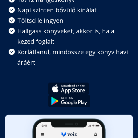
Napi szinten bővülő kínálat
Töltsd le ingyen
A jövőkép ereje
Fejezet hossza: 00:02:55
Hallgass könyveket, akkor is, ha a
kezed foglalt
Tizenöt kulcskérdés, amelyek
Korlátlanul, mindössze egy könyv havi
segítenek a tisztánlátásban
Fejezet hossza: 00:13:44
áráért
Az értékeid tisztázása
Fejezet hossza: 00:05:40
Egy meggyőző jövőkép kialakítása
Fejezet hossza: 00:02:59
A "miért" megerősítése