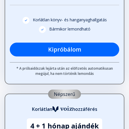
Fejezet hossza: 00:19:34
Korlátlan könyv- és hanganyaghallgatás
A "csillogótárgy-szindróma"
leküzdése
Bármikor lemondható
Fejezet hossza: 00:11:02
Kipróbálom
Az információ értékének felmérése
Fejezet hossza: 00:12:33
* A próbaidőszak lejárta után az előfizetés automatikusan
megújul, ha nem történik lemondás
Hogyn válaszd ki a számodra
megfelelő terméket?
Fejezet hossza: 00:18:58
Népszerű
Hogyan mérd fel egy termék
Korlátlan
hozzáférés
hasznosságát?
Fejezet hossza: 00:10:31
4 + 1 hónap ajándék