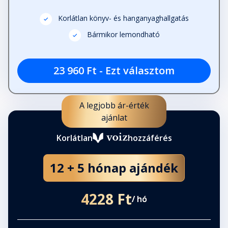
Korlátlan könyv- és hanganyaghallgatás
Bármikor lemondható
23 960 Ft - Ezt választom
A legjobb ár-érték
ajánlat
Korlátlan
hozzáférés
12 + 5 hónap ajándék
4228 Ft
/ hó