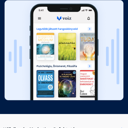
Fejezet hossza: 00:55:25
10. Dolgozzunk visszafelé, hogy
előrejussunk!
Fejezet hossza: 00:49:33
11. A vezetők olvasnak
Fejezet hossza: 00:26:00
III. RÉSZ: LÁSSUK A TERVET! - 12.
Töltsük meg izgalommal és
energiával a prezentációnkat!
Fejezet hossza: 00:42:25
13. Legyen a küldetésünk a
mantránk!
Fejezet hossza: 00:44:38