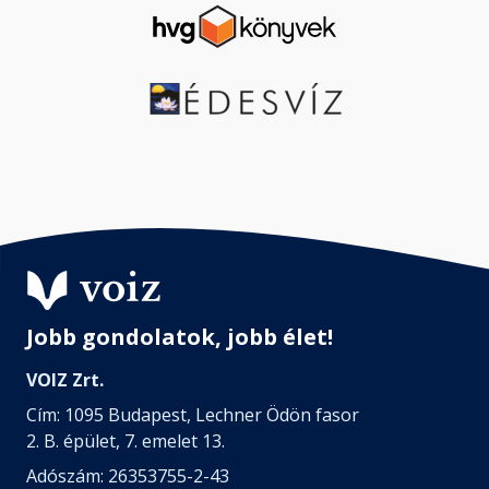
Jobb gondolatok, jobb élet!
VOIZ Zrt.
Cím: 1095 Budapest, Lechner Ödön fasor
2. B. épület, 7. emelet 13.
Adószám: 26353755-2-43