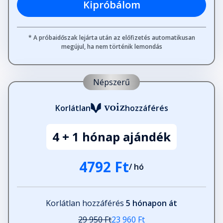
Kipróbálom
* A próbaidőszak lejárta után az előfizetés automatikusan
megújul, ha nem történik lemondás
Népszerű
Korlátlan
hozzáférés
4 + 1 hónap ajándék
4792 Ft
/ hó
Korlátlan hozzáférés
5 hónapon át
29 950 Ft
23 960 Ft