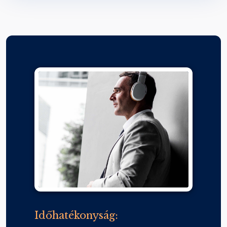
Időhatékonyság: