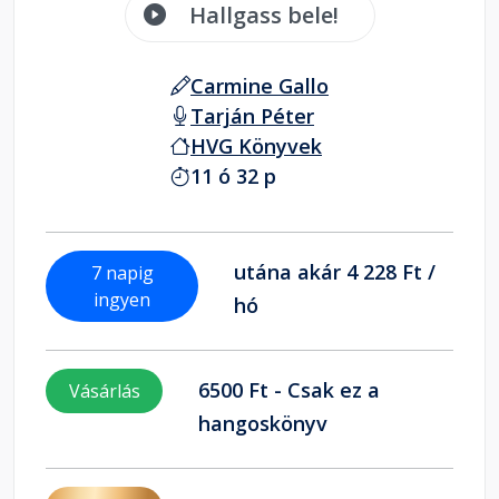
Hallgass bele!
Carmine Gallo
Tarján Péter
HVG Könyvek
11 ó 32 p
utána akár 4 228 Ft /
7 napig
ingyen
hó
6500 Ft - Csak ez a
Vásárlás
hangoskönyv