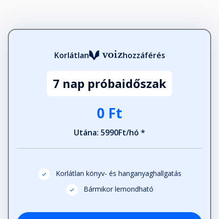
Coachinggyakorlatok
Fejezet hossza: 00:23:46
Korlátlan
hozzáférés
Köszönetnyilvánítás
Fejezet hossza: 00:02:40
7 nap próbaidőszak
A szerző magyarul megjelent
0 Ft
művei
Fejezet hossza: 00:00:38
Utána: 5990Ft/hó *
Korlátlan könyv- és hanganyaghallgatás
Bármikor lemondható