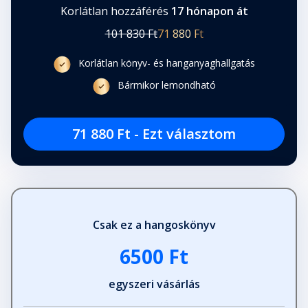
Korlátlan hozzáférés
17 hónapon át
101 830 Ft
71 880 Ft
Korlátlan könyv- és hanganyaghallgatás
Bármikor lemondható
71 880 Ft - Ezt választom
Csak ez a hangoskönyv
6500 Ft
egyszeri vásárlás