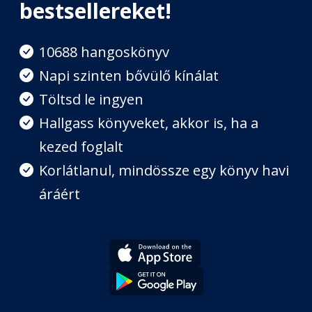
bestsellereket!
5. A metafora megragad
Fejezet hossza: 00:51:17
10688 hangoskönyv
Napi szinten bővülő kínálat
6. A kommunikátor
„legfélelmetesebb” fegyvere
Töltsd le ingyen
Fejezet hossza: 00:30:22
Hallgass könyveket, akkor is, ha a
kezed foglalt
II. RÉSZ: ÉPÍTSÜK FEL A TÖRTÉNET
SZERKEZETÉT! - 7. A hős története
Korlátlanul, mindössze egy könyv havi
három felvonásban
Fejezet hossza: 00:47:44
áráért
8. Eredettörténetek
Fejezet hossza: 00:29:20
9. A narratíva megsokszorozza az
információt