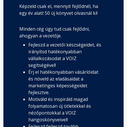
Képzeld csak el, mennyit fejlődnél, ha
egy év alatt 50 új könyvet olvasnál ki!
Minden cég úgy tud csak fejlődni,
ahogyan a vezetője.
Fejleszd a vezetői készségeidet, és
irányítsd hatékonyabban
vállalkozásodat a VOIZ
segítségével!
Érj el hatékonyabban vásárlóidat
és növeld az eladásaidat a
marketinges képességeidet
fejlesztve.
Motiváld és inspiráld magad
folyamatosan új ötletekkel és
nézőpontokkal a VOIZ
hangoskönyveivel!
Fejleszd fejleszd tovább