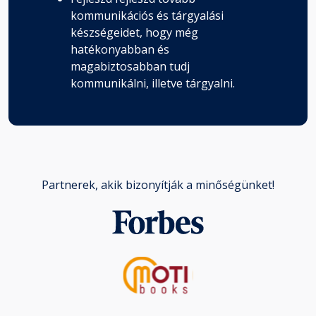
kommunikációs és tárgyalási
készségeidet, hogy még
hatékonyabban és
magabiztosabban tudj
kommunikálni, illetve tárgyalni.
Partnerek, akik bizonyítják a minőségünket!