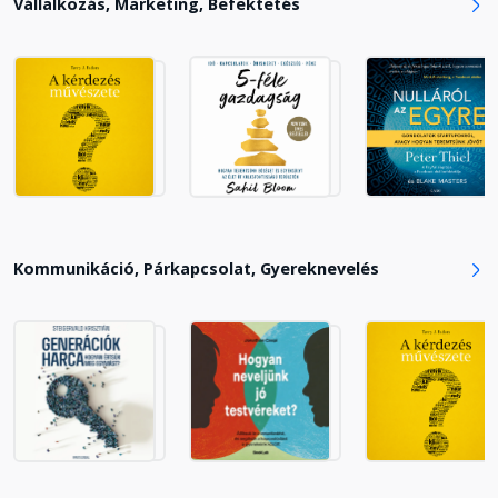
Vállalkozás, Marketing, Befektetés
14. A szimbólumok nagy
gondolatokat közvetítenek
Fejezet hossza: 00:13:19
15. Vigyük közel az adatokat az
emberekhez!
Fejezet hossza: 00:24:22
Kommunikáció, Párkapcsolat, Gyereknevelés
16. A Gallo-módszer: Adjuk el
ötletünket tizenöt másodperc
alatt!
Fejezet hossza: 00:20:41
Összegzés: Találd fel és engedd el!
Fejezet hossza: 00:07:40