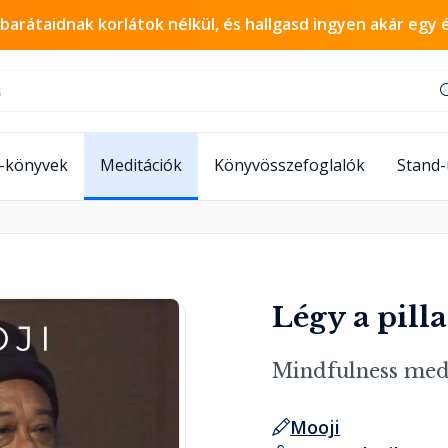
 barátaidnak korlátok nélkül, és hallgasd ingyen akár egy 
-könyvek
Meditációk
Könyvösszefoglalók
Stand
Légy a pill
Mindfulness med
Mooji