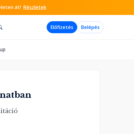
életen át!
Részletek
Előfizetés
Belépés
-up
anatban
itáció