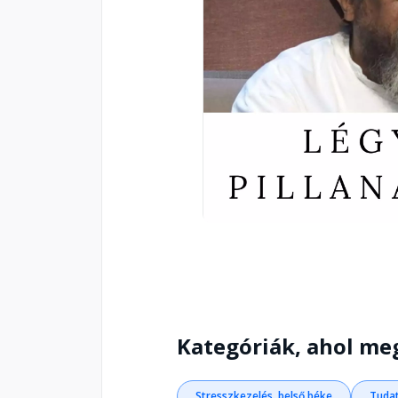
Kategóriák, ahol me
Stresszkezelés, belső béke
Tudat