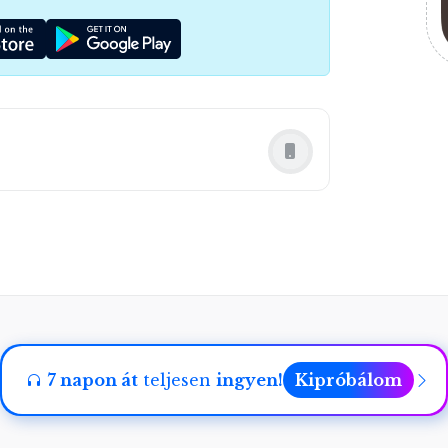
z a meditáció lehetőséget ad arra, hogy új
 és megtapasztald a létezés mélyebb rétegeit,
e és elégedettség megtalálásához.
7 napon át
teljesen
ingyen!
Kipróbálom