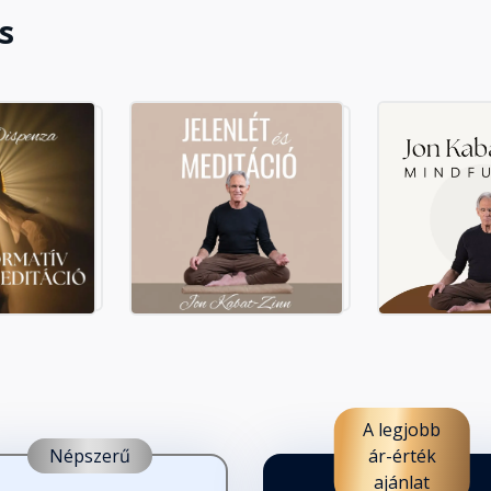
s
A legjobb
Népszerű
ár-érték
ajánlat