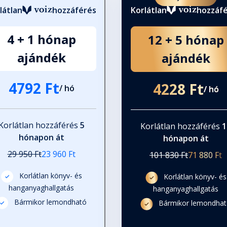
látlan
hozzáférés
Korlátlan
hozzáf
4 + 1 hónap
12 + 5 hónap
ajándék
ajándék
4792 Ft
4228 Ft
/ hó
/ hó
Korlátlan hozzáférés
5
Korlátlan hozzáférés
1
hónapon át
hónapon át
29 950 Ft
23 960 Ft
101 830 Ft
71 880 Ft
Korlátlan könyv- és
Korlátlan könyv- és
hanganyaghallgatás
hanganyaghallgatás
Bármikor lemondható
Bármikor lemondha