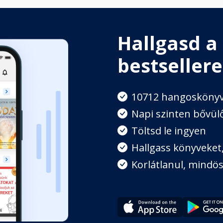
Hallgasd a
bestsellere
10712 hangosköny
Napi szinten bővülő
Töltsd le ingyen
Hallgass könyveket, 
Korlátlanul, mindös