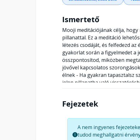
Ismertető
Mooji meditációjának célja, hogy
pillanattal. Ez a meditáció lehet
létezés csodáját, és felfedezd az 
gyakorlat során a figyelmedet a je
összpontosítod, miközben megta
jövővel kapcsolatos szorongásokat
élnek - Ha gyakran tapasztalsz sz
jelen pillanatba való visszatérés
önismeret iránt érdeklődőknek 
mélyebb kapcsolatot kialakítani s
Fejezetek
világod felfedezésében. *Az élet
élet szépségei elkerülnek, és s
meditáció segíthet az apró örömö
A nem ingyenes fejezeteke
elmélyülést keresőknek - Ha szere
tudod meghallgatni érvény
szépségét és intenzitását, ez a 