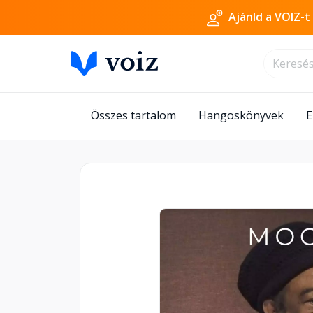
Ajánld a VOIZ-t
Összes tartalom
Hangoskönyvek
E