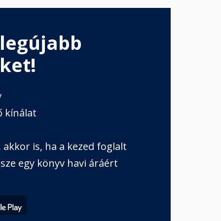
 legújabb
ket!
v
 kínálat
akkor is, ha a kezed foglalt
sze egy könyv havi áráért