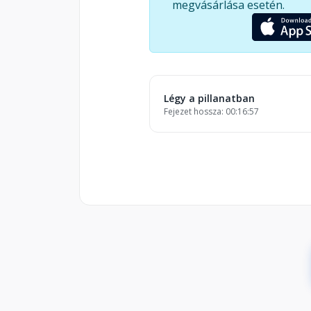
megvásárlása esetén.
belemerülj a létezés élményébe. E
szemszögből tekints az életedre,
amely hozzájárulhat a belső bék
Légy a pillanatban
Fejezet hossza: 00:16:57