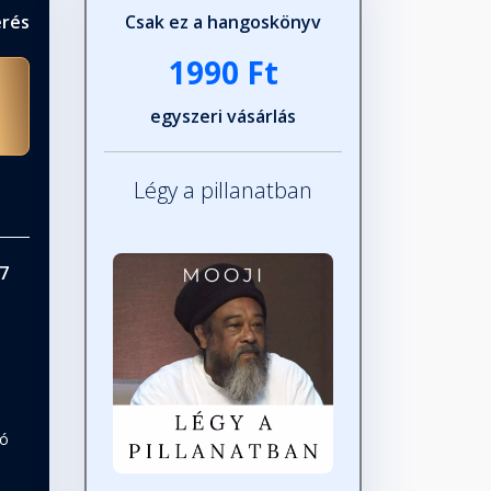
érés
Csak ez a hangoskönyv
1990 Ft
egyszeri vásárlás
Légy a pillanatban
7
tó