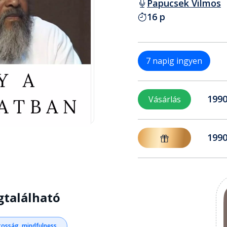
Papucsek Vilmos
16 p
7 napig ingyen
1990
Vásárlás
1990
gtalálható
osság, mindfulness