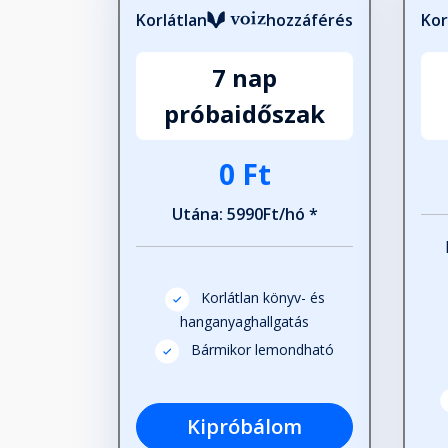
Korlátlan
hozzáférés
Kor
7 nap
próbaidőszak
0 Ft
Utána: 5990Ft/hó *
Korlátlan könyv- és
hanganyaghallgatás
Bármikor lemondható
Kipróbálom