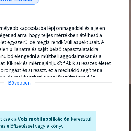
 mélyebb kapcsolatba lépj önmagaddal és a jelen
őséget ad arra, hogy teljes mértékben átélhesd a
élet egyszerű, de mégis rendkívüli aspektusait. A
len pillanatra és saját belső tapasztalataidra
nulod elengedni a múltbeli aggodalmakat és a
. Kiknek és miért ajánljuk?: *Akik stresszes életet
orongást és stresszt, ez a meditáció segíthet a
ben, és csökkentheti a napi feszültséget. *Az
Bővebben
- Ha szeretnéd jobban megérteni önmagad és
aját érzéseiddel, ez a meditáció segíthet a belső
 apró örömeire vágyóknak - Ha úgy érzed, hogy az
zeretnéd tudatosabban megélni a mindennapokat, a
k észlelésében. *A jelen pillanatban való
t csak a
Voiz mobilapplikáción
keresztül
tnéd megtapasztalni a jelen pillanat teljes
es előfizetéssel vagy a könyv
meditáció segíthet abban, hogy teljes mértékben