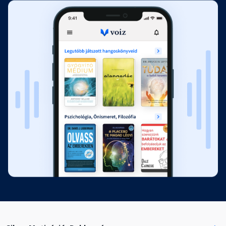
Mindez nem elég? -További jó
tanácsok
Fejezet hossza: 00:12:23
Hogyan fizessük ki gyermekeink
egyetemi képzését
Fejezet hossza: 00:09:04
A szerzőkről
00:06:10