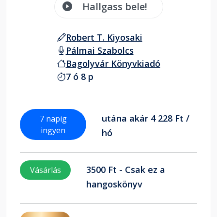
Hallgass bele!
Robert T. Kiyosaki
Pálmai Szabolcs
Bagolyvár Könyvkiadó
7 ó 8 p
utána akár 4 228 Ft /
7 napig
ingyen
hó
3500 Ft - Csak ez a
Vásárlás
hangoskönyv