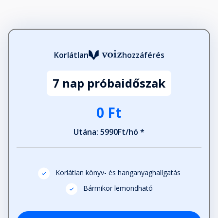
Korlátlan
hozzáférés
7 nap próbaidőszak
0 Ft
Utána: 5990Ft/hó *
Korlátlan könyv- és hanganyaghallgatás
Bármikor lemondható