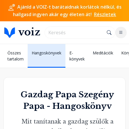
Ajánld a VOIZ-t barátaidnak korlátok nélkül, és
hallgasd ingyen akár egy életen át!
Részletek
Összes
Hangoskönyvek
E-
Meditációk
Kön
tartalom
könyvek
Gazdag Papa Szegény
Papa - Hangoskönyv
Mit tanítanak a gazdag szülők a