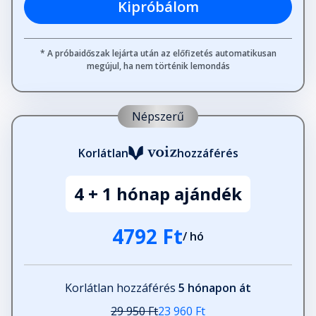
Kipróbálom
* A próbaidőszak lejárta után az előfizetés automatikusan
megújul, ha nem történik lemondás
Népszerű
Korlátlan
hozzáférés
4 + 1 hónap ajándék
4792 Ft
/ hó
Korlátlan hozzáférés
5 hónapon át
29 950 Ft
23 960 Ft