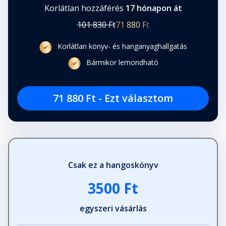
Korlátlan hozzáférés
17 hónapon át
101 830 Ft
71 880 Ft
Korlátlan könyv- és hanganyaghallgatás
Bármikor lemondható
71 880 Ft - Ezt választom
Csak ez a hangoskönyv
3500 Ft
egyszeri vásárlás