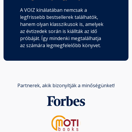
A VOIZ kínálatában nemcsak a
legfrissebb bestsellerek találhatók,
hanem olyan klasszikusok is, amelyek
az évtizedek során is kiállták az idő
próbáját. Így mindenki megtalálhatja
az számára legmegfelelőbb könyvet.
Partnerek, akik bizonyítják a minőségünket!