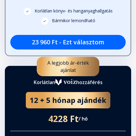
Korlátlan könyv- és hanganyaghallgatás
Bármikor lemondható
23 960 Ft - Ezt választom
A legjobb ár-érték
ajánlat
Korlátlan
hozzáférés
12 + 5 hónap ajándék
4228 Ft
/ hó