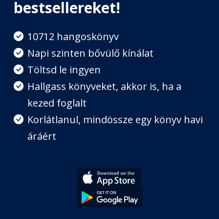
hatalma
bestsellereket!
Fejezet hossza: 00:27:11
10712 hangoskönyv
A gazdagok teremtik a pénzt
Napi szinten bővülő kínálat
Fejezet hossza: 00:52:31
Töltsd le ingyen
Hallgass könyveket, akkor is, ha a
A tanulásért dolgozzunk - ne a
pénzért!
kezed foglalt
Fejezet hossza: 00:33:59
Korlátlanul, mindössze egy könyv havi
áráért
Az akadályok legyőzése
Fejezet hossza: 00:42:50
Lássunk neki!
Fejezet hossza: 00:54:51