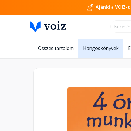
Ajánld a VOIZ-t
Összes tartalom
Hangoskönyvek
E