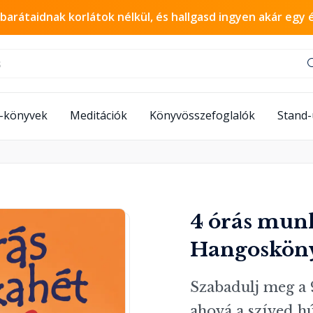
 barátaidnak korlátok nélkül, és hallgasd ingyen akár egy 
-könyvek
Meditációk
Könyvösszefoglalók
Stand
4 órás mun
Hangoskön
Szabadulj meg a 9-
ahová a szíved hú