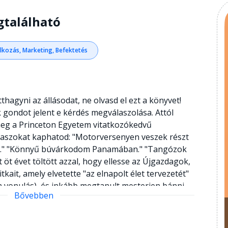
gtalálható
alkozás, Marketing, Befektetés
hagyni az állásodat, ne olvasd el ezt a könyvet!
k gondot jelent e kérdés megválaszolása. Attól
eg a Princeton Egyetem vitatkozókedvű
laszokat kaphatod: "Motorversenyen veszek részt
an." "Könnyű búvárkodom Panamában." "Tangózok
öt évet töltött azzal, hogy ellesse az Újgazdagok,
kait, amely elvetette "az elnapolt élet tervezetét"
a vonulás), és inkább megtanult mesterien bánni
Bővebben
 a mobilitással -, hogy haladéktalanul fényűző
z a gyakorlati útmutató megmutatja: - mi a döntő
ív jövedelem között? - hogyan idomítsd be a