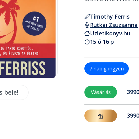
Timothy Ferris
Rutkai Zsuzsanna
Uzletikonyv.hu
15 ó 16 p
7 napig ingyen
s bele!
3990
Vásárlás
3990