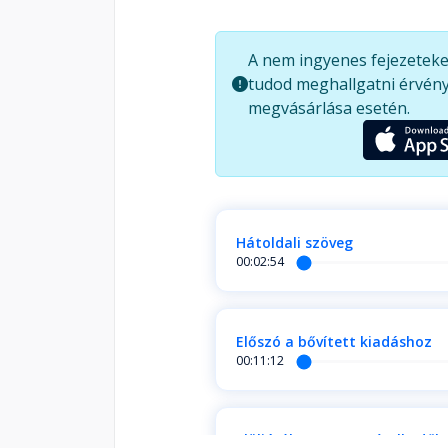
főnöködet, hogy a teljesítményt j
(vagy vállalatod) menthetetlen, h
A nem ingyenes fejezeteke
automatizált készpénzáramlás "mú
tudod meghallgatni érvény
alatt? - hogyan gyakorold a szele
megvásárlása esetén.
alacsony információtartalmú diét
menedzsment-titkai (170. old.)? - 
életet, miután hátat fordítottál 
Hátoldali szöveg
00:02:54
Előszó a bővített kiadáshoz
00:11:12
Elöljáróban GYIK - Kételkedő