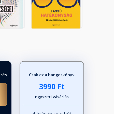
érés
Csak ez a hangoskönyv
3990 Ft
egyszeri vásárlás
4 órás munkahét