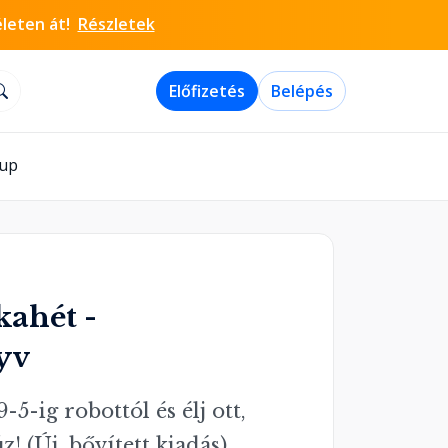
életen át!
Részletek
Előfizetés
Belépés
-up
kahét -
yv
5-ig robottól és élj ott, 
z! (Új, bővített kiadás)