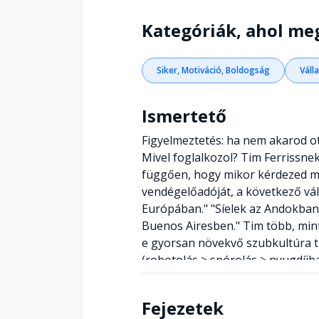
Kategóriák, ahol me
Siker, Motiváció, Boldogság
Váll
Ismertető
Figyelmeztetés: ha nem akarod ott
Mivel foglalkozol? Tim Ferrissne
függően, hogy mikor kérdezed m
vendégelőadóját, a következő vá
Európában." "Síelek az Andokb
Buenos Airesben." Tim több, mint 
e gyorsan növekvő szubkultúra tit
(robotolás > spórolás > nyugdíjb
az új pénznemekkel - az idővel és
életstílust teremtsen magának. E
Fejezetek
különbség az abszolút és a relat