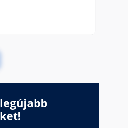
 legújabb
ket!