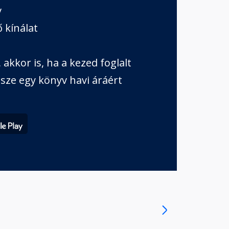
v
 kínálat
akkor is, ha a kezed foglalt
sze egy könyv havi áráért