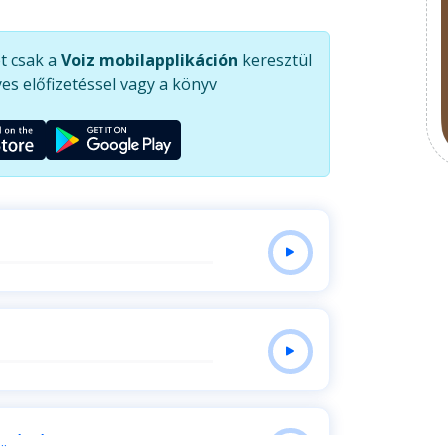
obban értékelje a jelenlétnél, ha pedig az állásod
ogyan szabadulj meg tőle (192. old.)? - mik az
t csak a
Voiz mobilapplikáción
keresztül
zsái," és hogyan találhatsz rá egyre 2-4 hét
es előfizetéssel vagy a könyv
ktív tudatlanságot - és spórolj magadnak időt -
ával? - melyek a távirányító vezérigazgatók
hogyan töltsd be az űrt és alakíts ki tartalmas
a robotolásnak és az irodának?
k számára