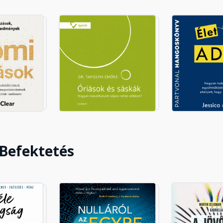
ítani az akadályokat 6. Alacsony
korold a szelektív tudatlanságot!
ítani az akadályokat 7. A zavaró
elutasítás művészete
atizálni a folyamatokat 8. Az
gadról a túlsúlyt, és kóstolj bele
 Befektetés
atizálni a folyamatokat 9.
j rá a múzsára!