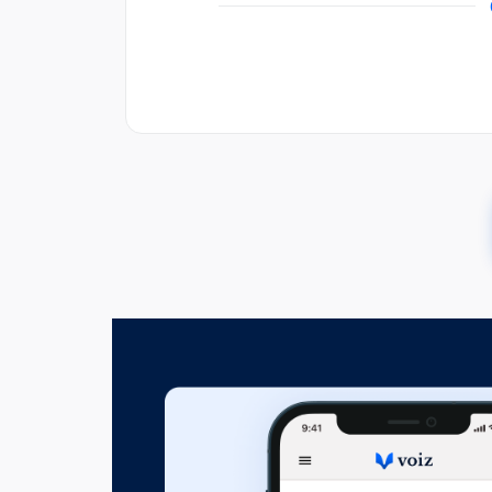
00:03:05
A történetem és az indoklás, 
könyvre
00:18:52
Egy kórtan kronológiája
Fejezet hossza: 00:13:03
Első lépés: D mint definiálni 
összehasonlítás: hogyan verjü
egyetlen éjszaka?
Fejezet hossza: 00:20:53
Első lépés: D mint definiálni 