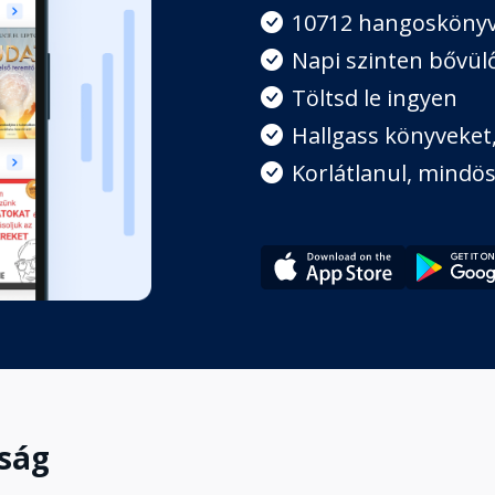
t: ami népszerű, az csak rossz
10712 hangosköny
Napi szinten bővülő
Töltsd le ingyen
z alapokat 3. Táncolj el a golyók
Hallgass könyveket, 
 lebénítson!
Korlátlanul, mindös
z alapokat 4. Indítsd újra a
 félreérthetetlen!
ítani az akadályokat 5. Az
 és olaszok
gság