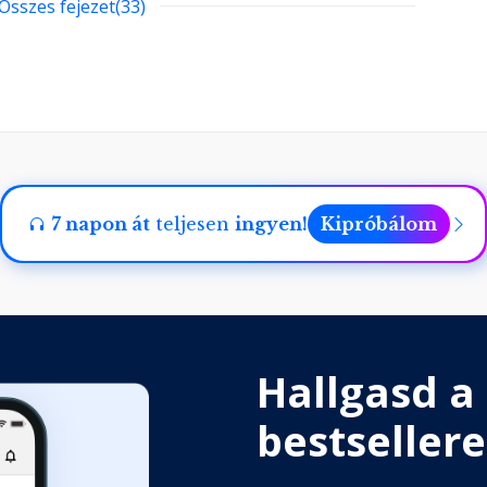
Összes fejezet(33)
hogy miért van szükséged erre a
7 napon át
teljesen
ingyen!
Kipróbálom
az alapokat 1. Figyelmeztetés és
nk a fenekére egymillió dollárnak
Hallgasd a
bestsellere
az alapokat 2. Szabályok, amelyek