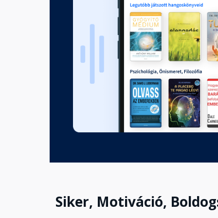
megváltoztatják a szabályoka
lehet
Fejezet hossza: 00:24:19
Első lépés: D mint definiálni a
elől: ne hagyd, hogy a félelem
Fejezet hossza: 00:24:42
Első lépés: D mint definiálni a
rendszert: légy ésszerűtlen és
Fejezet hossza: 00:39:48
Második lépés: E mint eltakar
időgazdálkodás vége: illúziók
Fejezet hossza: 00:51:21
Siker, Motiváció, Boldo