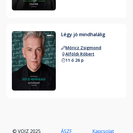
Légy jó mindhalálig
Móricz Zsigmond
Alföldi Róbert
11 ó 26 p
© VOIZ 2025
ÁSZF
Kapcsolat