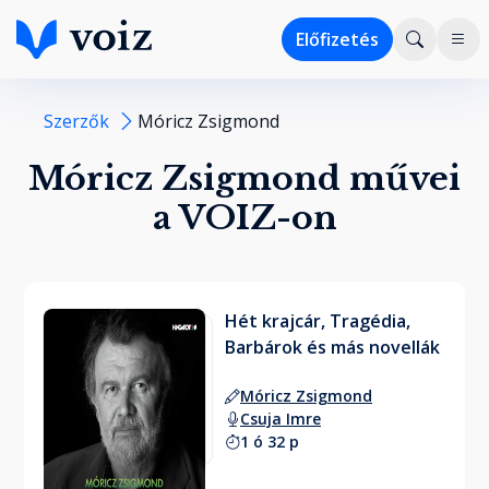
Előfizetés
Szerzők
Móricz Zsigmond
Móricz Zsigmond művei
a VOIZ-on
Hét krajcár, Tragédia,
Barbárok és más novellák
Móricz Zsigmond
Csuja Imre
1 ó 32 p