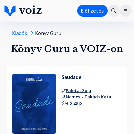
Előfizetés
Kiadók
Könyv Guru
Könyv Guru a VOIZ-on
Saudade
Palotai Zója
Nemes - Takách Kata
4 ó 29 p